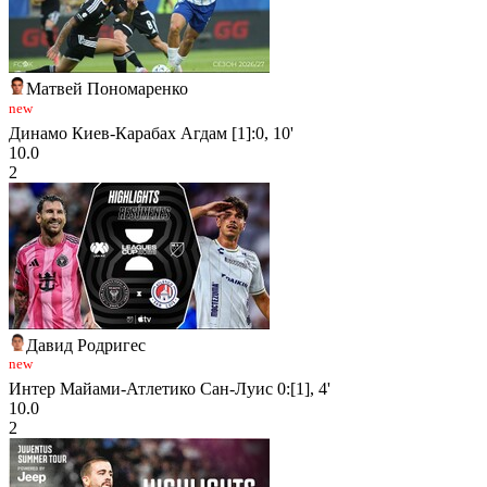
Матвей Пономаренко
new
Динамо Киев-Карабах Агдам [1]:0, 10'
10.0
2
Давид Родригес
new
Интер Майами-Атлетико Сан-Луис 0:[1], 4'
10.0
2