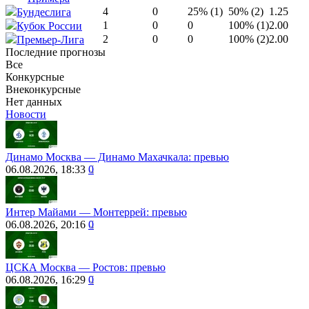
4
0
25% (1)
50% (2)
1.25
Бундеслига
1
0
0
100% (1)
2.00
Кубок России
2
0
0
100% (2)
2.00
Премьер-Лига
Последние прогнозы
Все
Конкурсные
Внеконкурсные
Нет данных
Новости
Динамо Москва ― Динамо Махачкала: превью
06.08.2026, 18:33
0
Интер Майами — Монтеррей: превью
06.08.2026, 20:16
0
ЦСКА Москва ― Ростов: превью
06.08.2026, 16:29
0