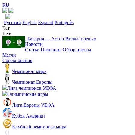
RU
Русский
English
Espanol
Português
Чат
Live
Бавария ― Астон Вилла: превью
Новости
Статьи
Прогнозы
Обзор прессы
Матчи
Соревнования
Чемпионат мира
Чемпионат Европы
Лига чемпионов УЕФА
Олимпийские игры
Лига Европы УЕФА
Кубок Америки
Клубный чемпионат мира