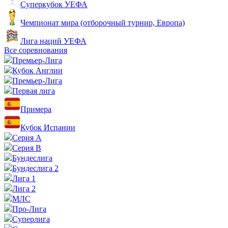
Суперкубок УЕФА
Чемпионат мира (отборочный турнир, Европа)
Лига наций УЕФА
Все соревнования
Премьер-Лига
Кубок Англии
Премьер-Лига
Первая лига
Примера
Кубок Испании
Серия А
Серия B
Бундеслига
Бундеслига 2
Лига 1
Лига 2
МЛС
Про-Лига
Суперлига