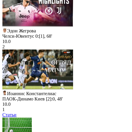
Эдон Жегрова
Челси-Ювентус 0:[1], 68'
10.0
2
Иоаннис Константелиас
ПАОК-Динамо Киев [2]:0, 48'
10.0
1
Статьи