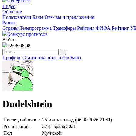
Суперлига
Видео
Общение
Пользователи
Баны
Отзывы и предложения
Разное
Страны
Телепрограмма
Трансферы
Рейтинг ФИФА
Рейтинг У
Конкурс прогнозов
Войти
22:06 06.08
Профиль
Статистика прогнозов
Баны
Dudelshtein
Последний визит
25 минут назад (06.08.2026 21:41)
Регистрация
27 февраля 2021
Пол
Мужской