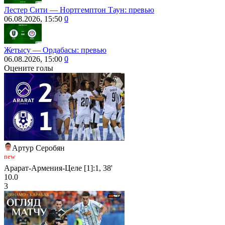
Лестер Сити ― Нортгемптон Таун: превью
06.08.2026, 15:50
0
Жетысу ― Ордабасы: превью
06.08.2026, 15:00
0
Оцените голы
Артур Серобян
new
Арарат-Армения-Целе [1]:1, 38'
10.0
3