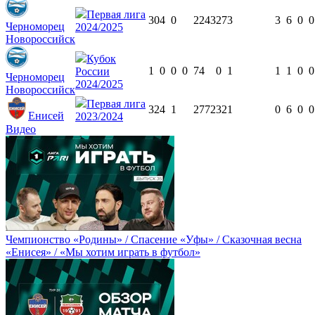
Первая лига
30
4
0
2243
27
3
3
6
0
0
Черноморец
2024/2025
Новороссийск
Кубок
1
0
0
0
74
0
1
1
1
0
0
России
Черноморец
2024/2025
Новороссийск
Первая лига
32
4
1
2772
32
1
0
6
0
0
Енисей
2023/2024
Видео
Чемпионство «Родины» / Спасение «Уфы» / Сказочная весна
«Енисея» / «Мы хотим играть в футбол»