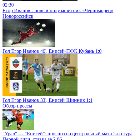
02:30
Егор Иванов - новый полузащитник «Черноморец»
Новороссийск
Гол Егор Иванов 40', Енисей-ПФК Кубань 1:0
Гол Егор Иванов 33', Енисей-Шинник 1:1
Обзор прессы
"Урал" — "Енисей": прогноз на центральный матч 2-го тура
Первой лиги, ставка за 2.06