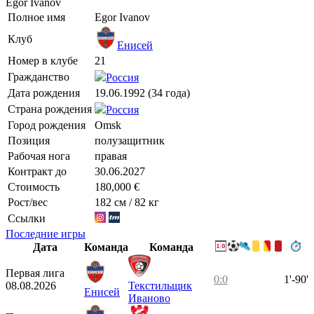
Egor Ivanov
Полное имя
Egor Ivanov
Клуб
Енисей
Номер в клубе
21
Гражданство
Россия
Дата рождения
19.06.1992 (34 года)
Страна рождения
Россия
Город рождения
Omsk
Позиция
полузащитник
Рабочая нога
правая
Контракт до
30.06.2027
Стоимость
180,000 €
Рост/вес
182 см / 82 кг
Ссылки
Последние игры
Дата
Команда
Команда
Первая лига
0:0
1'-90'
08.08.2026
Текстильщик
Енисей
Иваново