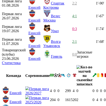
Первая лига
Спартак
2:2
1'-90'
01.08.2026
Енисей
Кострома
Первая лига
Велес
4:1
1'-67'
26.07.2026
Енисей
Москва
Первая лига
0:3
1'-74'
19.07.2026
Урал
Енисей
Первая лига
Волга
2:1
1'-68'
11.07.2026
Енисей
Ульяновск
Товарищеский
Запасные
(клубы)
0:0
Гомель
игроки
23.06.2026
Енисей
Статистика
Команда
Соревнование
Первая лига
4
0
0
299
4
0
0
0
0
0
Енисей
2026/2027
Первая лига
20
4
0
1615
20
2
0
4
0
0
Енисей
2025/2026