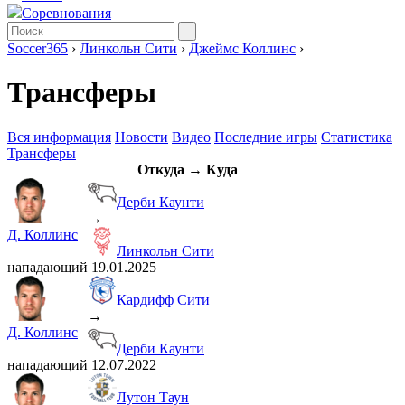
Соревнования
Soccer365
›
Линкольн Сити
›
Джеймс Коллинс
›
Трансферы
Вся информация
Новости
Видео
Последние игры
Статистика
Трансферы
Откуда → Куда
Дерби Каунти
→
Д. Коллинс
Линкольн Сити
нападающий
19.01.2025
Кардифф Сити
→
Д. Коллинс
Дерби Каунти
нападающий
12.07.2022
Лутон Таун