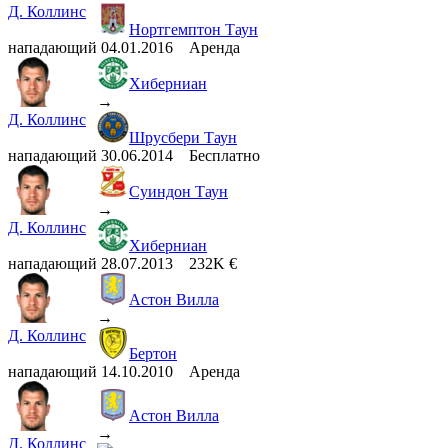
Д. Коллинс
Нортгемптон Таун
нападающий
04.01.2016
Аренда
Хиберниан
→
Д. Коллинс
Шрусбери Таун
нападающий
30.06.2014
Бесплатно
Суиндон Таун
→
Д. Коллинс
Хиберниан
нападающий
28.07.2013
232K €
Астон Вилла
→
Д. Коллинс
Бертон
нападающий
14.10.2010
Аренда
Астон Вилла
→
Д. Коллинс