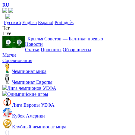
RU
Русский
English
Espanol
Português
Чат
Live
Крылья Советов ― Балтика: превью
Новости
Статьи
Прогнозы
Обзор прессы
Матчи
Соревнования
Чемпионат мира
Чемпионат Европы
Лига чемпионов УЕФА
Олимпийские игры
Лига Европы УЕФА
Кубок Америки
Клубный чемпионат мира