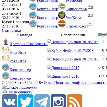
20.11.2016
Конгсвингер
Русенборг
Дивизион 1
2:0
05.11.2016
Конгсвингер
Саннес Ульф
Дивизион 1
2:3
30.10.2016
Конгсвингер
Улл/Киса
Кубок Норвегии
2:1
27.10.2016
Конгсвингер
Стрёмсгодсет
Статистика
Команда
Соревнование
1
Первый дивизион 2018/2019
Претория Юниверсити
0
Кубок Недбанк 2017/2018
Роял Иглз
1
Первый дивизион 2017/2018
Роял Иглз
0
0
Дивизион 1 2017
Конгсвингер
12
3
Дивизион 1 2016
Конгсвингер
© 2026 Soccer365.ru | 18+
О нас
Политика конфиденциальности
Служба поддержки
Нашли ошибку?