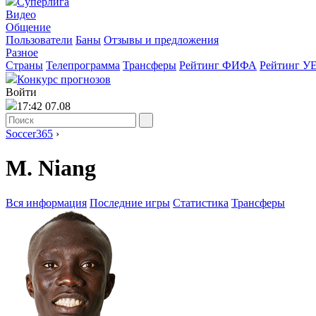
Суперлига
Видео
Общение
Пользователи
Баны
Отзывы и предложения
Разное
Страны
Телепрограмма
Трансферы
Рейтинг ФИФА
Рейтинг У
Конкурс прогнозов
Войти
17:42 07.08
Soccer365
›
M. Niang
Вся информация
Последние игры
Статистика
Трансферы