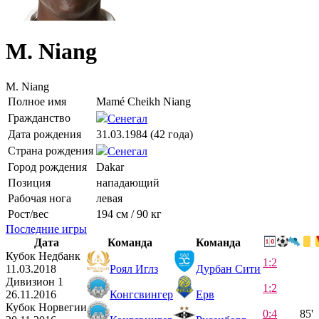
M. Niang
M. Niang
Полное имя
Mamé Cheikh Niang
Гражданство
Сенегал
Дата рождения
31.03.1984 (42 года)
Страна рождения
Сенегал
Город рождения
Dakar
Позиция
нападающий
Рабочая нога
левая
Рост/вес
194 см / 90 кг
Последние игры
Дата
Команда
Команда
Кубок Недбанк
1:2
11.03.2018
Роял Иглз
Дурбан Сити
Дивизион 1
1:2
26.11.2016
Конгсвингер
Ерв
Кубок Норвегии
0:4
85'