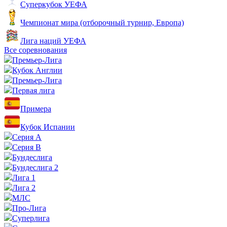
Суперкубок УЕФА
Чемпионат мира (отборочный турнир, Европа)
Лига наций УЕФА
Все соревнования
Премьер-Лига
Кубок Англии
Премьер-Лига
Первая лига
Примера
Кубок Испании
Серия А
Серия B
Бундеслига
Бундеслига 2
Лига 1
Лига 2
МЛС
Про-Лига
Суперлига