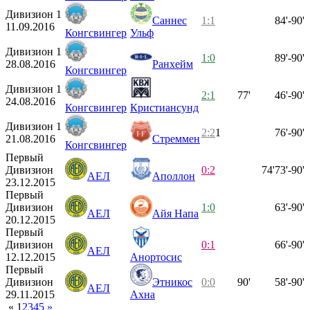
Дивизион 1
Саннес
1:1
84'-90'
11.09.2016
Конгсвингер
Ульф
Дивизион 1
1:0
89'-90'
28.08.2016
Ранхейм
Конгсвингер
Дивизион 1
2:1
77'
46'-90'
24.08.2016
Конгсвингер
Кристиансунд
Дивизион 1
2:2
1
76'-90'
21.08.2016
Стреммен
Конгсвингер
Первый
Дивизион
0:2
74'
73'-90'
АЕЛ
Аполлон
23.12.2015
Первый
Дивизион
1:0
63'-90'
АЕЛ
Айя Напа
20.12.2015
Первый
Дивизион
0:1
66'-90'
АЕЛ
12.12.2015
Анортосис
Первый
Дивизион
Этникос
0:0
90'
58'-90'
АЕЛ
29.11.2015
Ахна
«
1
2
3
4
5
»