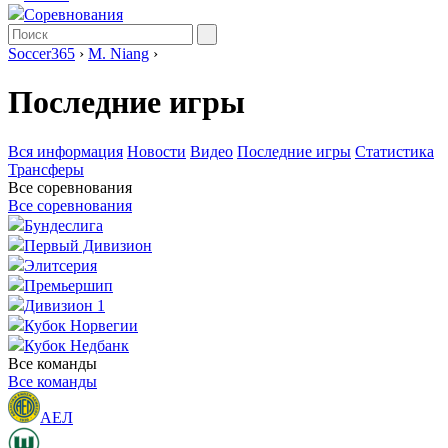
Соревнования
Soccer365
›
M. Niang
›
Последние игры
Вся информация
Новости
Видео
Последние игры
Статистика
Трансферы
Все соревнования
Все соревнования
Бундеслига
Первый Дивизион
Элитсерия
Премьершип
Дивизион 1
Кубок Норвегии
Кубок Недбанк
Все команды
Все команды
АЕЛ