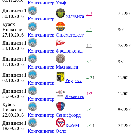
05.11.2016
Конгсвингер
Ульф
Дивизион 1
2:3
75'-90'
30.10.2016
Улл/Киса
Конгсвингер
Кубок
Норвегии
2:1
90'...
27.10.2016
Конгсвингер
Стрёмсгодсет
Дивизион 1
1:1
78'-90'
23.10.2016
Конгсвингер
Фредрикстад
Дивизион 1
3:1
93'...
17.10.2016
Конгсвингер
Мьендален
Дивизион 1
4:2
1
1'-90'
02.10.2016
Рёуфосс
Конгсвингер
Дивизион 1
1:2
1'-90'
25.09.2016
Левангер
Конгсвингер
Кубок
Норвегии
2:1
86'-90'
22.09.2016
Конгсвингер
Саннефьорд
Дивизион 1
КФУМ
2:1
1
77'-90'
18.09.2016
Конгсвингер
Осло