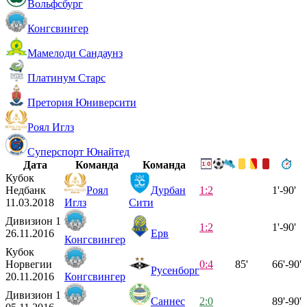
Вольфсбург
Конгсвингер
Мамелоди Сандаунз
Платинум Старс
Претория Юниверсити
Роял Иглз
Суперспорт Юнайтед
Дата
Команда
Команда
Кубок
Недбанк
Роял
Дурбан
1:2
1'-90'
11.03.2018
Иглз
Сити
Дивизион 1
1:2
1'-90'
26.11.2016
Ерв
Конгсвингер
Кубок
Норвегии
0:4
85'
66'-90'
Русенборг
20.11.2016
Конгсвингер
Дивизион 1
Саннес
2:0
89'-90'