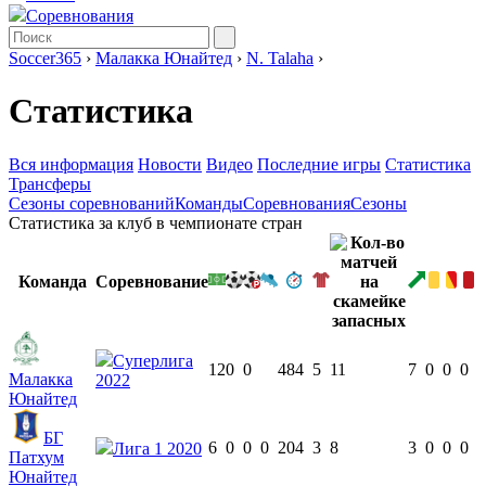
Соревнования
Soccer365
›
Малакка Юнайтед
›
N. Talaha
›
Статистика
Вся информация
Новости
Видео
Последние игры
Статистика
Трансферы
Сезоны соревнований
Команды
Соревнования
Сезоны
Статистика за клуб в чемпионате стран
Команда
Соревнование
Суперлига
12
0
0
484
5
11
7
0
0
0
Малакка
2022
Юнайтед
БГ
6
0
0
0
204
3
8
3
0
0
0
Лига 1 2020
Патхум
Юнайтед