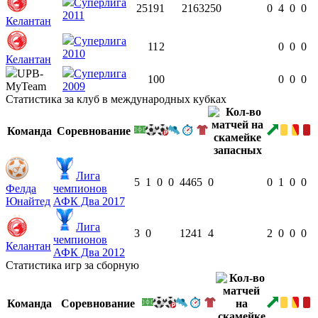
Суперлига
25
19
1
2163
25
0
0
4
0
0
2011
Келантан
Суперлига
11
2
0
0
0
2010
Келантан
UPB-
Суперлига
10
0
0
0
0
MyTeam
2009
Статистика за клуб в международных кубках
Команда
Соревнование
Лига
5
1
0
0
446
5
0
0
1
0
0
Фелда
чемпионов
Юнайтед
АФК Два 2017
Лига
3
0
124
1
4
2
0
0
0
чемпионов
Келантан
АФК Два 2012
Статистика игр за сборную
Команда
Соревнование