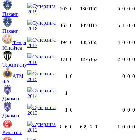
Суперлига
20
3
0
1306
15
5
5
0
0
0
2019
Паханг
Суперлига
16
2
0
1059
11
7
5
1
0
0
2018
Паханг
Суперлига
Фелда
19
4
0
1355
15
5
4
0
0
0
2017
Юнайтед
Суперлига
17
1
0
1276
15
2
2
0
0
0
2016
Теренггану
Суперлига
АТМ
1
0
0
0
0
2015
ФА
Суперлига
1
2014
Джохор
Суперлига
1
0
0
0
0
2013
Джохор
Суперлига
8
6
0
639
7
1
1
0
0
0
2012
Келантан