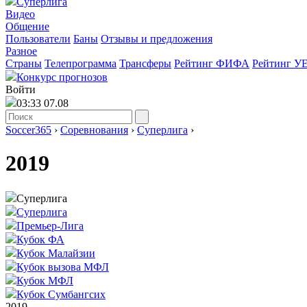
Суперлига
Видео
Общение
Пользователи
Баны
Отзывы и предложения
Разное
Страны
Телепрограмма
Трансферы
Рейтинг ФИФА
Рейтинг У
Конкурс прогнозов
Войти
03:33 07.08
Soccer365
›
Соревнования
›
Суперлига
›
2019
Суперлига
Суперлига
Премьер-Лига
Кубок ФА
Кубок Малайзии
Кубок вызова МФЛ
Кубок МФЛ
Кубок Сумбангсих
2019