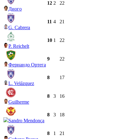
12
2
22
Диого
11
4
21
G. Cabrera
10
1
22
P. Reichelt
9
22
Фернандо Ортега
8
17
L. Velázquez
8
3
16
Guilherme
8
3
18
Sandro Mendonça
8
1
21