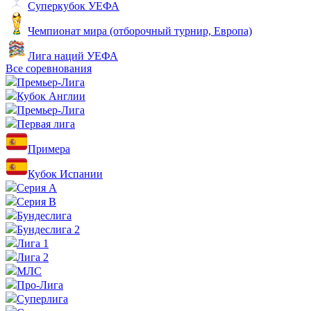
Суперкубок УЕФА
Чемпионат мира (отборочный турнир, Европа)
Лига наций УЕФА
Все соревнования
Премьер-Лига
Кубок Англии
Премьер-Лига
Первая лига
Примера
Кубок Испании
Серия А
Серия B
Бундеслига
Бундеслига 2
Лига 1
Лига 2
МЛС
Про-Лига
Суперлига