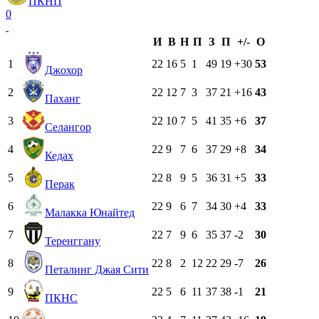
ПКНП
0
И
В
Н
П
З
П
+/-
О
1
22
16
5
1
49
19
+30
53
Джохор
2
22
12
7
3
37
21
+16
43
Паханг
3
22
10
7
5
41
35
+6
37
Селангор
4
22
9
7
6
37
29
+8
34
Кедах
5
22
8
9
5
36
31
+5
33
Перак
6
22
9
6
7
34
30
+4
33
Малакка Юнайтед
7
22
7
9
6
35
37
-2
30
Теренггану
8
22
8
2
12
22
29
-7
26
Петалинг Джая Сити
9
22
5
6
11
37
38
-1
21
ПКНС