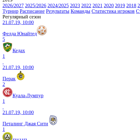
2026/2027
2025/2026
2024/2025
2023
2022
2021
2020
2019
2018
2
Турнир
Расписание
Результаты
Команды
Статистика игроков
С
Регулярный сезон
21.07.19, 10:00
Фелда Юнайтед
5
Кедах
1
21.07.19, 10:00
Перак
2
Куала-Лумпур
1
21.07.19, 10:00
Петалинг Джая Сити
1