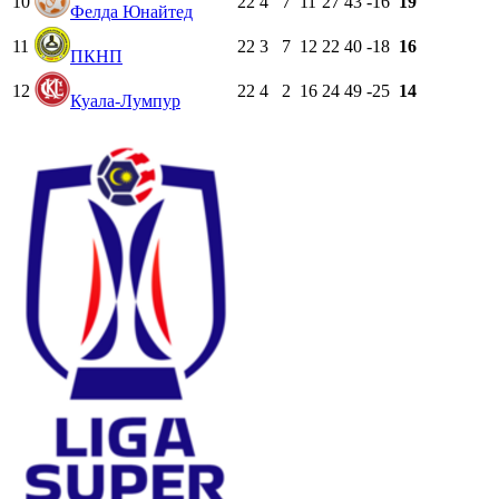
10
22
4
7
11
27
43
-16
19
Фелда Юнайтед
11
22
3
7
12
22
40
-18
16
ПКНП
12
22
4
2
16
24
49
-25
14
Куала-Лумпур