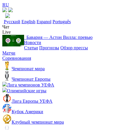
RU
Русский
English
Espanol
Português
Чат
Live
Бавария ― Астон Вилла: превью
Новости
Статьи
Прогнозы
Обзор прессы
Матчи
Соревнования
Чемпионат мира
Чемпионат Европы
Лига чемпионов УЕФА
Олимпийские игры
Лига Европы УЕФА
Кубок Америки
Клубный чемпионат мира