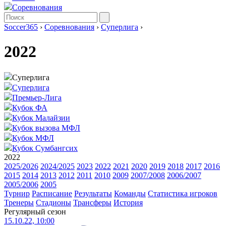
Соревнования
Soccer365
›
Соревнования
›
Суперлига
›
2022
Суперлига
Суперлига
Премьер-Лига
Кубок ФА
Кубок Малайзии
Кубок вызова МФЛ
Кубок МФЛ
Кубок Сумбангсих
2022
2025/2026
2024/2025
2023
2022
2021
2020
2019
2018
2017
2016
2015
2014
2013
2012
2011
2010
2009
2007/2008
2006/2007
2005/2006
2005
Турнир
Расписание
Результаты
Команды
Статистика игроков
Тренеры
Стадионы
Трансферы
История
Регулярный сезон
15.10.22, 10:00