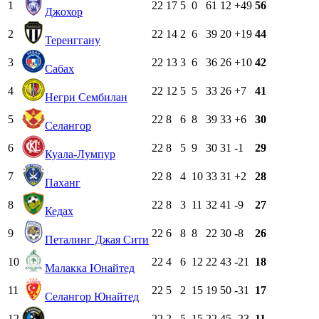
1
22
17
5
0
61
12
+49
56
Джохор
2
22
14
2
6
39
20
+19
44
Теренггану
3
22
13
3
6
36
26
+10
42
Сабах
4
22
12
5
5
33
26
+7
41
Негри Сембилан
5
22
8
6
8
39
33
+6
30
Селангор
6
22
8
5
9
30
31
-1
29
Куала-Лумпур
7
22
8
4
10
33
31
+2
28
Паханг
8
22
8
3
11
32
41
-9
27
Кедах
9
22
6
8
8
22
30
-8
26
Петалинг Джая Сити
10
22
4
6
12
22
43
-21
18
Малакка Юнайтед
11
22
5
2
15
19
50
-31
17
Селангор Юнайтед
12
22
2
5
15
22
45
-23
11