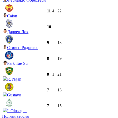
Фернандо Форестери
11
4
22
Caion
10
Даррен Лок
9
13
Стивен Родригес
8
19
Park Tae-Su
8
1
21
R. Ngah
7
13
Gustavo
7
15
I. Olusegun
Полная версия