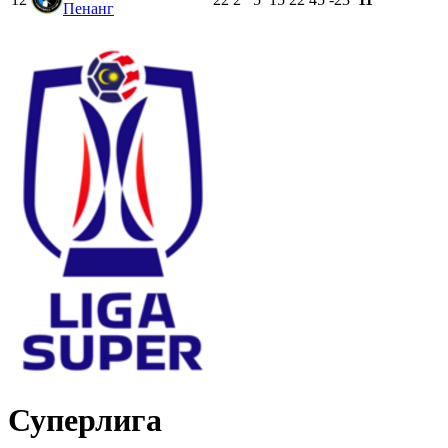
Пенанг
Суперлига