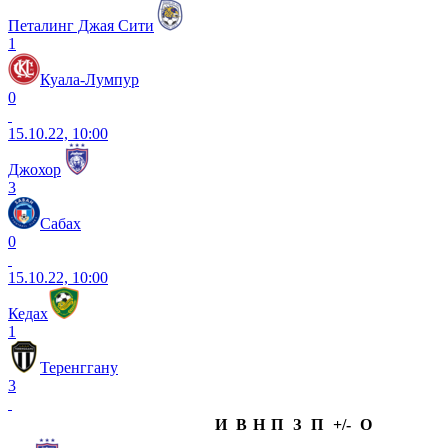
Петалинг Джая Сити
1
Куала-Лумпур
0
15.10.22, 10:00
Джохор
3
Сабах
0
15.10.22, 10:00
Кедах
1
Теренггану
3
И
В
Н
П
З
П
+/-
О