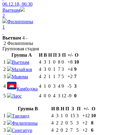
06.12.18, 06:30
Вьетнам
2
Филиппины
1
Вьетнам
4 -
2 Филиппины
Групповая стадия
Группа A
И
В
Н
П
З
П
+/-
О
1
4
3
1
0
8
0
+8
10
Вьетнам
2
4
3
0
1
7
3
+4
9
Малайзия
3
4
2
1
1
7
5
+2
7
Мьянма
4
4
1
0
3
4
9
-5
3
Камбоджа
5
4
0
0
4
3
12
-9
0
Лаос
Группа B
И
В
Н
П
З
П
+/-
О
1
4
3
1
0
15
3
+12
10
Таиланд
2
4
2
2
0
5
3
+2
8
Филиппины
3
4
2
0
2
7
5
+2
6
Сингапур