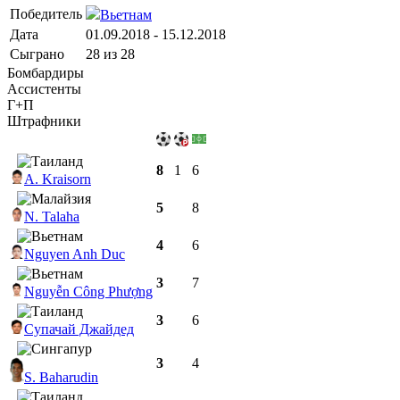
Победитель
Вьетнам
Дата
01.09.2018 - 15.12.2018
Сыграно
28 из 28
Бомбардиры
Ассистенты
Г+П
Штрафники
8
1
6
A. Kraisorn
5
8
N. Talaha
4
6
Nguyen Anh Duc
3
7
Nguyễn Công Phượng
3
6
Супачай Джайдед
3
4
S. Baharudin