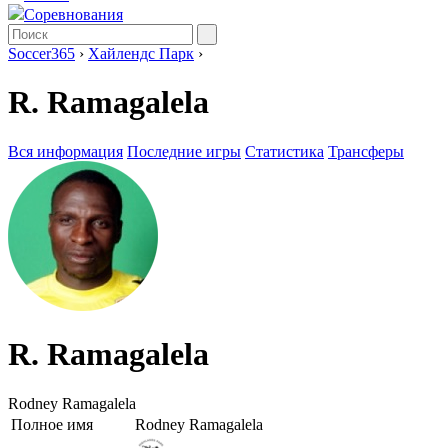
Соревнования
Soccer365
›
Хайлендс Парк
›
R. Ramagalela
Вся информация
Последние игры
Статистика
Трансферы
R. Ramagalela
Rodney Ramagalela
Полное имя
Rodney Ramagalela