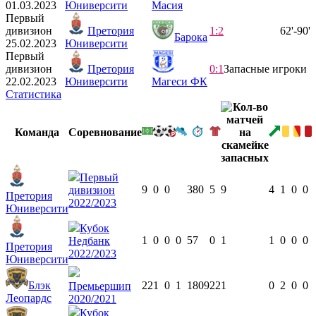
01.03.2023
Юниверсити
Масия
Первый
дивизион
Претория
1:2
62'-90'
Барока
25.02.2023
Юниверсити
Первый
дивизион
Претория
0:1
Запасные игроки
22.02.2023
Юниверсити
Магеси ФК
Статистика
Команда
Соревнование
Первый
9
0
0
380
5
9
4
1
0
0
дивизион
Претория
2022/2023
Юниверсити
Кубок
1
0
0
0
57
0
1
1
0
0
0
Недбанк
Претория
2022/2023
Юниверсити
Блэк
22
1
0
1
1809
22
1
0
2
0
0
Премьершип
Леопардс
2020/2021
Кубок