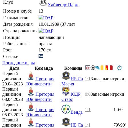
Клуб
Хайлендс Парк
Номер в клубе
13
Гражданство
ЮАР
Дата рождения
10.01.1989 (37 лет)
Страна рождения
ЮАР
Позиция
нападающий
Рабочая нога
правая
Рост
170 см
Ссылки
Последние игры
Дата
Команда
Команда
Первый
дивизион
Претория
НБ Ла
1:1
Запасные игроки
29.04.2023
Юниверсити
Масия
Первый
дивизион
Претория
ЮДР
0:0
Запасные игроки
08.04.2023
Юниверсити
Старс
Первый
дивизион
Претория
1:1
1'-60'
Венда
05.03.2023
Юниверсити
Первый
дивизион
Претория
НБ Ла
1:1
79'-90'