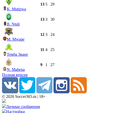
13
5
29
K. Mutizwa
13
3
30
B. Ntuli
12
3
24
M. Mwape
11
4
25
Темба Зване
9
1
27
N. Mabena
Полная версия
© 2026 Soccer365.ru | 18+
Личные сообщения
Настройки