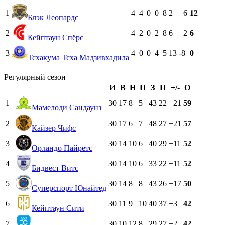
1
4
4
0
0
8
2
+6
12
Блэк Леопардс
2
4
2
0
2
8
6
+2
6
Кейптаун Спёрс
3
4
0
0
4
5
13
-8
0
Тсхакума Тсха Мадзивхадила
Регулярный сезон
И
В
Н
П
З
П
+/-
О
1
30
17
8
5
43
22
+21
59
Мамелоди Сандаунз
2
30
17
6
7
48
27
+21
57
Кайзер Чифс
3
30
14
10
6
40
29
+11
52
Орландо Пайретс
4
30
14
10
6
33
22
+11
52
Бидвест Витс
5
30
14
8
8
43
26
+17
50
Суперспорт Юнайтед
6
30
11
9
10
40
37
+3
42
Кейптаун Сити
7
30
10
12
8
29
27
+2
42