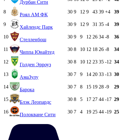
Дурбан Сити
8
30
9
12
9
43
39
+4
39
Роял АМ ФК
9
30
9
12
9
31
35
-4
39
Хайлендс Парк
10
30
9
9
12
26
34
-8
36
Стелленбош
11
30
8
10
12
18
26
-8
34
Чиппа Юнайтед
12
30
8
10
12
23
35
-12
34
Голден Эрроуз
13
30
7
9
14
20
33
-13
30
АмаЗулу
14
30
7
8
15
19
28
-9
29
Барока
15
30
8
5
17
27
44
-17
29
Блэк Леопардс
16
30
7
4
19
25
44
-19
25
Полокване Сити