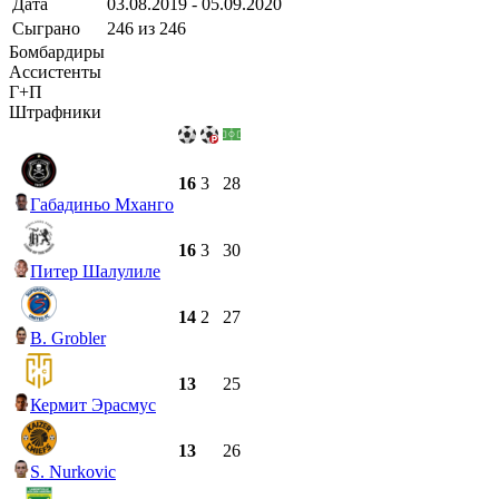
Дата
03.08.2019 - 05.09.2020
Сыграно
246 из 246
Бомбардиры
Ассистенты
Г+П
Штрафники
16
3
28
Габадиньо Мханго
16
3
30
Питер Шалулиле
14
2
27
B. Grobler
13
25
Кермит Эрасмус
13
26
S. Nurkovic