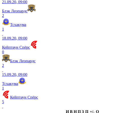
21.09.20, 09:00
Блэк Леопардс
2
Тсхакума
1
18.09.20, 09:00
Кейптаун Спёрс
0
Блэк Леопардс
2
15.09.20, 09:00
Тсхакума
1
Кейптаун Спёрс
5
И
В
Н
П
З
П
+/-
О