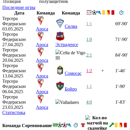
Позиция
полузащитник
Последние игры
Дата
Команда
Команда
Терсера
Федерасьон
1:1
69'-90'
Силва
03.05.2025
Ароса
Терсера
Федерасьон
1:0
71'-90'
27.04.2025
Ароса
Эстраденсе
Терсера
Celta de Vigo
Федерасьон
2:1
84'-90'
III
20.04.2025
Ароса
Терсера
Федерасьон
1:2
+
1'-46'
Сомосас
13.04.2025
Ароса
Терсера
Федерасьон
1:1
1'-90'
Бойро
06.04.2025
Ароса
Терсера
Федерасьон
4:0
1'-83'
Valladares
23.03.2025
Ароса
Статистика
Команда
Соревнование