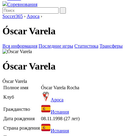
Соревнования
Soccer365
›
Ароса
›
Óscar Varela
Вся информация
Последние игры
Статистика
Трансферы
Óscar Varela
Óscar Varela
Полное имя
Óscar Varela Rocha
Клуб
Ароса
Гражданство
Испания
Дата рождения
08.11.1998 (27 лет)
Страна рождения
Испания