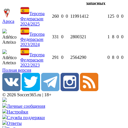
Терсера
26
0
0
0
1199
14
12
12
5
0
0
Федерасьон
Ароса
2024/2025
Терсера
33
1
0
2800
32
1
1
8
0
0
Atlético
Федерасьон
Arteixo
2023/2024
Терсера
29
1
0
2564
29
0
0
8
0
0
Atlético
Федерасьон
Arteixo
2022/2023
Полная версия
© 2026 Soccer365.ru | 18+
Личные сообщения
Настройки
Служба поддержки
Ответы