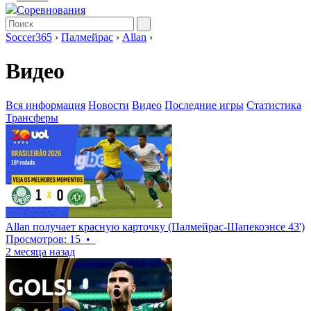
Соревнования
Soccer365
›
Палмейрас
›
Allan
›
Видео
Вся информация
Новости
Видео
Последние игры
Статистика
Трансферы
Allan получает красную карточку (Палмейрас-Шапекоэнсе 43')
Просмотров: 15
•
2 месяца назад