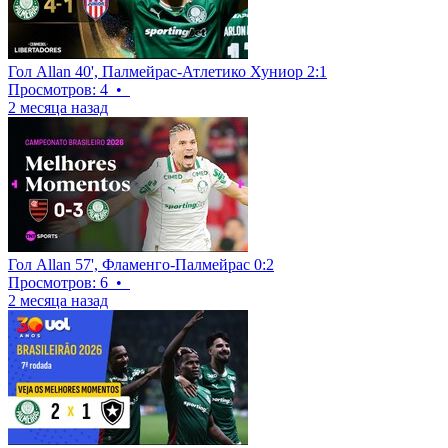
Гол Allan 40', Палмейрас-Атлетико Хуниор 2:1
Просмотров: 4
•
2 месяца назад
Гол Allan 57', Фламенго-Палмейрас 0:2
Просмотров: 6
•
2 месяца назад