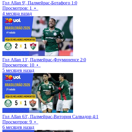
Гол Allan 9', Палмейрас-Ботафого 1:0
Просмотров: 1
•
4 месяца назад
Гол Allan 13', Палмейрас-Флуминенсе 2:0
Просмотров: 10
•
5 месяцев назад
Гол Allan 63', Палмейрас-Витория Салвадор 4:1
Просмотров: 9
•
6 месяцев назад