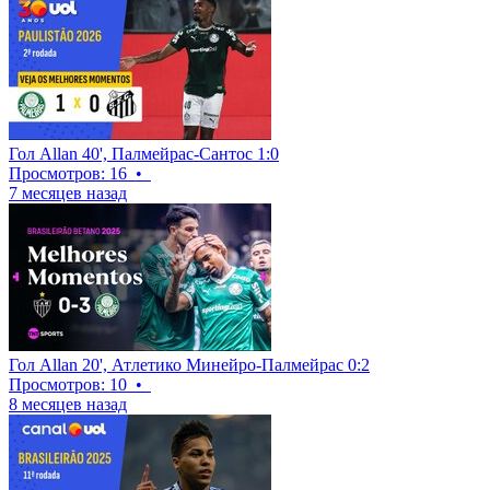
Гол Allan 40', Палмейрас-Сантос 1:0
Просмотров: 16
•
7 месяцев назад
Гол Allan 20', Атлетико Минейро-Палмейрас 0:2
Просмотров: 10
•
8 месяцев назад