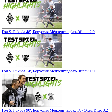
Гол S. Fukuda 48', Боруссия Мёнхенгладбах-Эйпен 2:0
Гол S. Fukuda 14', Боруссия Мёнхенгладбах-Эйпен 1:0
Гол S. Fukuda 90', Боруссия Мёнхенгладбах-Гоу Эхед Иглс 3:2