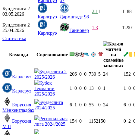
Карлсруэ
07
Бундеслига 2
2:1
1
1'-88'
03.05.2026
Карлсруэ
Дармштадт 98
Бундеслига 2
1:3
1'-90'
25.04.2026
Ганновер
Карлсруэ
Статистика
Команда
Соревнование
Бундеслига 2
20
6
0
0
730
5
24
15
2
Карлсруэ
2025/2026
Кубок
1
0
0
0
13
0
1
1
0
Германии
Карлсруэ
2025/2026
Бундеслига
Боруссия
6
1
0
0
55
0
24
6
0
2024/2025
Мёнхенгладбах
Региональная
Боруссия
15
4
0
1152
15
0
0
2
лига 2024/2025
М II