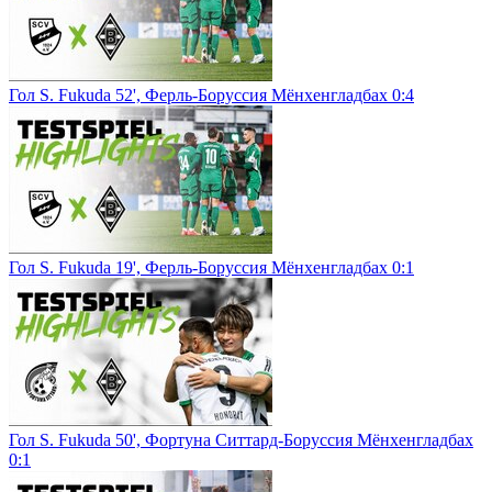
Гол S. Fukuda 52', Ферль-Боруссия Мёнхенгладбах 0:4
Гол S. Fukuda 19', Ферль-Боруссия Мёнхенгладбах 0:1
Гол S. Fukuda 50', Фортуна Ситтард-Боруссия Мёнхенгладбах
0:1