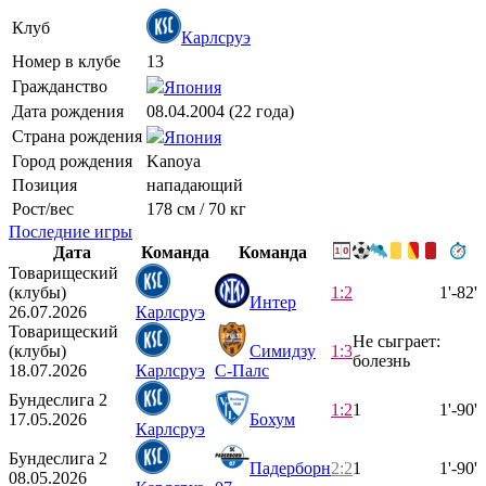
Клуб
Карлсруэ
Номер в клубе
13
Гражданство
Япония
Дата рождения
08.04.2004 (22 года)
Страна рождения
Япония
Город рождения
Kanoya
Позиция
нападающий
Рост/вес
178 см / 70 кг
Последние игры
Дата
Команда
Команда
Товарищеский
(клубы)
1:2
1'-82'
Интер
26.07.2026
Карлсруэ
Товарищеский
Не сыграет:
(клубы)
Симидзу
1:3
болезнь
18.07.2026
Карлсруэ
С-Палс
Бундеслига 2
1:2
1
1'-90'
17.05.2026
Бохум
Карлсруэ
Бундеслига 2
Падерборн
2:2
1
1'-90'
08.05.2026