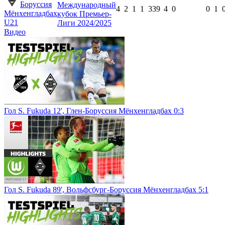
Боруссия
Международный
4
2
1
1
339
4
0
0
1
Мёнхенгладбах
кубок Премьер-
U21
Лиги 2024/2025
Видео
Гол S. Fukuda 12', Глен-Боруссия Мёнхенгладбах 0:3
Гол S. Fukuda 89', Вольфсбург-Боруссия Мёнхенгладбах 5:1