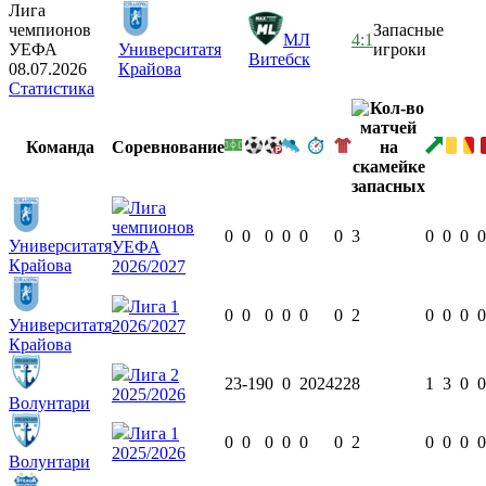
Лига
чемпионов
Запасные
МЛ
4:1
УЕФА
Университатя
игроки
Витебск
08.07.2026
Крайова
Статистика
Команда
Соревнование
Лига
чемпионов
0
0
0
0
0
0
3
0
0
0
0
Университатя
УЕФА
Крайова
2026/2027
Лига 1
0
0
0
0
0
0
2
0
0
0
0
Университатя
2026/2027
Крайова
Лига 2
23
-19
0
0
2024
22
8
1
3
0
0
2025/2026
Волунтари
Лига 1
0
0
0
0
0
0
2
0
0
0
0
2025/2026
Волунтари