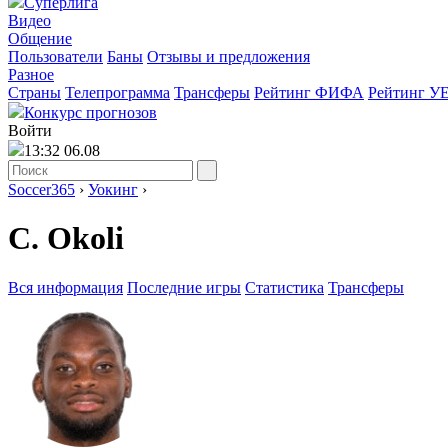
Суперлига
Видео
Общение
Пользователи
Баны
Отзывы и предложения
Разное
Страны
Телепрограмма
Трансферы
Рейтинг ФИФА
Рейтинг У
Конкурс прогнозов
Войти
13:32 06.08
Soccer365
›
Уокинг
›
C. Okoli
Вся информация
Последние игры
Статистика
Трансферы