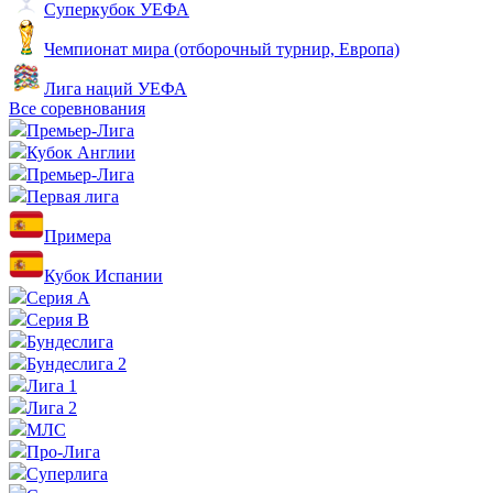
Суперкубок УЕФА
Чемпионат мира (отборочный турнир, Европа)
Лига наций УЕФА
Все соревнования
Премьер-Лига
Кубок Англии
Премьер-Лига
Первая лига
Примера
Кубок Испании
Серия А
Серия B
Бундеслига
Бундеслига 2
Лига 1
Лига 2
МЛС
Про-Лига
Суперлига