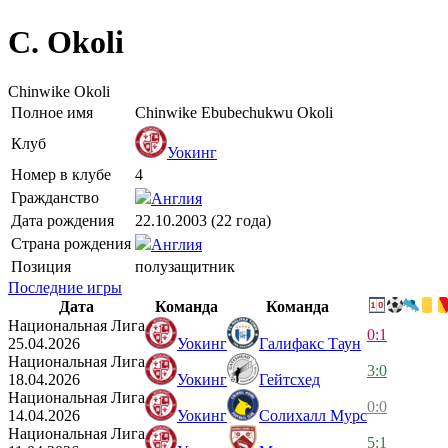
C. Okoli
Chinwike Okoli
Полное имя
Chinwike Ebubechukwu Okoli
Клуб
Уокинг
Номер в клубе
4
Гражданство
Англия
Дата рождения
22.10.2003 (22 года)
Страна рождения
Англия
Позиция
полузащитник
Последние игры
Дата
Команда
Команда
Национальная Лига
0:1
25.04.2026
Уокинг
Галифакс Таун
Национальная Лига
3:0
18.04.2026
Уокинг
Гейтсхед
Национальная Лига
0:0
14.04.2026
Уокинг
Солихалл Мурс
Национальная Лига
5:1