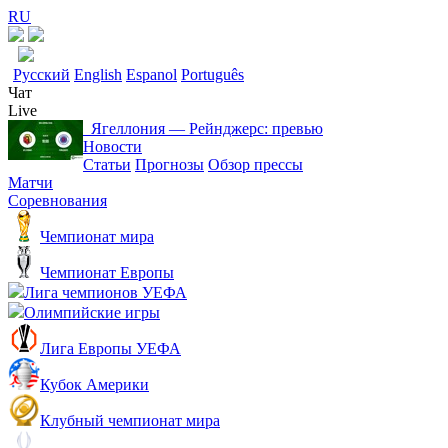
RU
Русский
English
Espanol
Português
Чат
Live
Ягеллония ― Рейнджерс: превью
Новости
Статьи
Прогнозы
Обзор прессы
Матчи
Соревнования
Чемпионат мира
Чемпионат Европы
Лига чемпионов УЕФА
Олимпийские игры
Лига Европы УЕФА
Кубок Америки
Клубный чемпионат мира