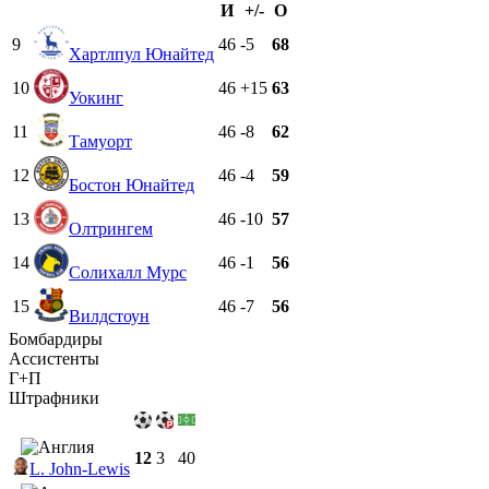
И
+/-
О
9
46
-5
68
Хартлпул Юнайтед
10
46
+15
63
Уокинг
11
46
-8
62
Тамуорт
12
46
-4
59
Бостон Юнайтед
13
46
-10
57
Олтрингем
14
46
-1
56
Солихалл Мурс
15
46
-7
56
Вилдстоун
Бомбардиры
Ассистенты
Г+П
Штрафники
12
3
40
L. John-Lewis