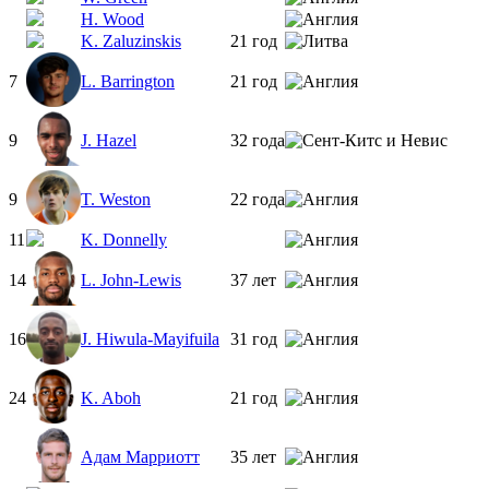
H. Wood
K. Zaluzinskis
21 год
7
L. Barrington
21 год
9
J. Hazel
32 года
9
T. Weston
22 года
11
K. Donnelly
14
L. John-Lewis
37 лет
16
J. Hiwula-Mayifuila
31 год
24
K. Aboh
21 год
Адам Марриотт
35 лет