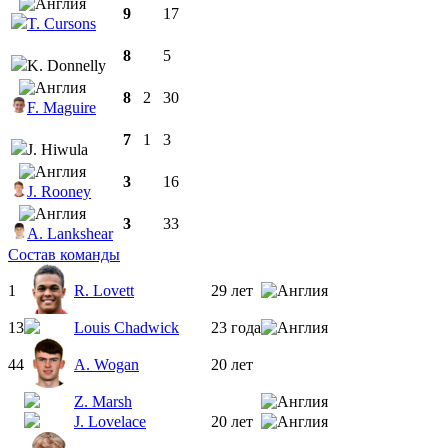
9
17
T. Cursons
8
5
K. Donnelly
8
2
30
F. Maguire
7
1
3
J. Hiwula
3
16
J. Rooney
3
33
A. Lankshear
Состав команды
1
R. Lovett
29 лет
13
Louis Chadwick
23 года
44
A. Wogan
20 лет
Z. Marsh
J. Lovelace
20 лет