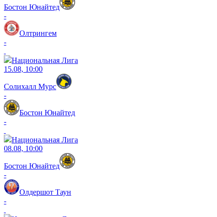
Бостон Юнайтед
-
Олтрингем
-
Национальная Лига
15.08, 10:00
Солихалл Мурс
-
Бостон Юнайтед
-
Национальная Лига
08.08, 10:00
Бостон Юнайтед
-
Олдершот Таун
-