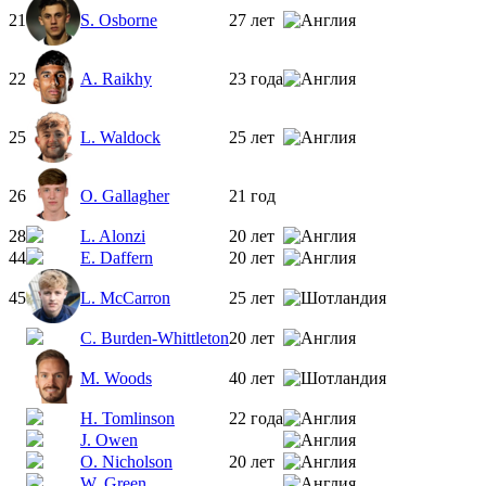
21
S. Osborne
27 лет
22
A. Raikhy
23 года
25
L. Waldock
25 лет
26
O. Gallagher
21 год
28
L. Alonzi
20 лет
44
E. Daffern
20 лет
45
L. McCarron
25 лет
C. Burden-Whittleton
20 лет
M. Woods
40 лет
H. Tomlinson
22 года
J. Owen
O. Nicholson
20 лет
W. Green