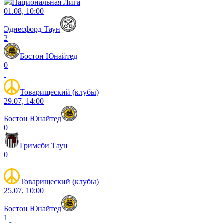
Национальная Лига
01.08, 10:00
Эднесфорд Таун
2
Бостон Юнайтед
0
Товарищеский (клубы)
29.07, 14:00
Бостон Юнайтед
0
Гримсби Таун
0
Товарищеский (клубы)
25.07, 10:00
Бостон Юнайтед
1