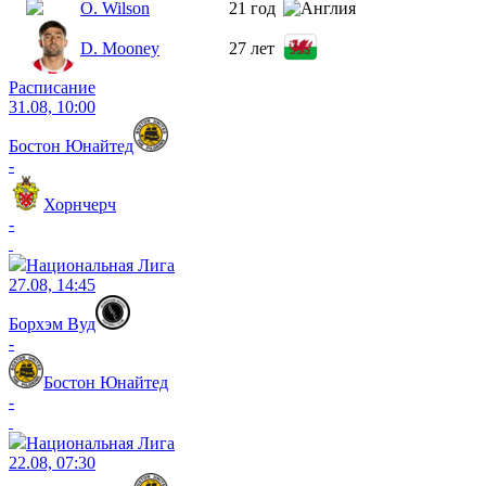
O. Wilson
21 год
D. Mooney
27 лет
Расписание
31.08, 10:00
Бостон Юнайтед
-
Хорнчерч
-
Национальная Лига
27.08, 14:45
Борхэм Вуд
-
Бостон Юнайтед
-
Национальная Лига
22.08, 07:30