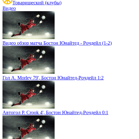
Товарищеский (клубы)
Видео
Видео обзор матча Бостон Юнайтед - Рочдейл (1-2)
Гол A. Morley 79', Бостон Юнайтед-Рочдейл 1:2
Автогол P. Crook 4', Бостон Юнайтед-Рочдейл 0:1