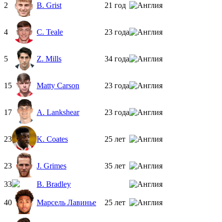
2
B. Grist
21 год
4
C. Teale
23 года
5
Z. Mills
34 года
15
Matty Carson
23 года
17
A. Lankshear
23 года
23
K. Coates
25 лет
23
J. Grimes
35 лет
33
B. Bradley
40
Марсель Лавинье
25 лет