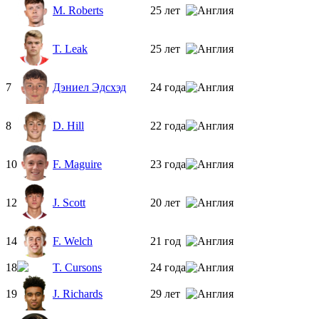
M. Roberts
25 лет
T. Leak
25 лет
7
Дэниел Эдсхэд
24 года
8
D. Hill
22 года
10
F. Maguire
23 года
12
J. Scott
20 лет
14
F. Welch
21 год
18
T. Cursons
24 года
19
J. Richards
29 лет