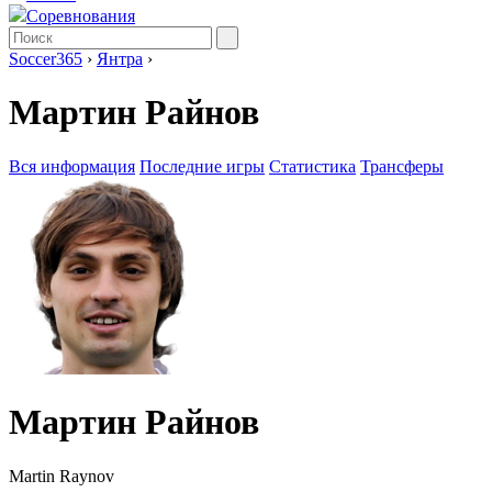
Соревнования
Soccer365
›
Янтра
›
Мартин Райнов
Вся информация
Последние игры
Статистика
Трансферы
Мартин Райнов
Martin Raynov