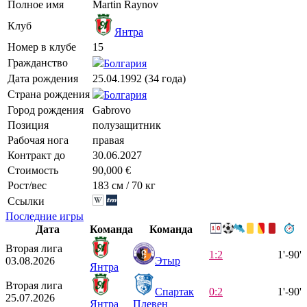
Полное имя
Martin Raynov
Клуб
Янтра
Номер в клубе
15
Гражданство
Болгария
Дата рождения
25.04.1992 (34 года)
Страна рождения
Болгария
Город рождения
Gabrovo
Позиция
полузащитник
Рабочая нога
правая
Контракт до
30.06.2027
Стоимость
90,000 €
Рост/вес
183 см / 70 кг
Ссылки
Последние игры
Дата
Команда
Команда
Вторая лига
1:2
1'-90'
03.08.2026
Этыр
Янтра
Вторая лига
Спартак
0:2
1'-90'
25.07.2026
Янтра
Плевен