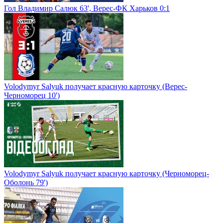
Гол Владимир Салюк 63', Верес-ФК Харьков 0:1
Volodymyr Salyuk получает красную карточку (Верес-
Черноморец 10')
Volodymyr Salyuk получает красную карточку (Черноморец-
Оболонь 79')