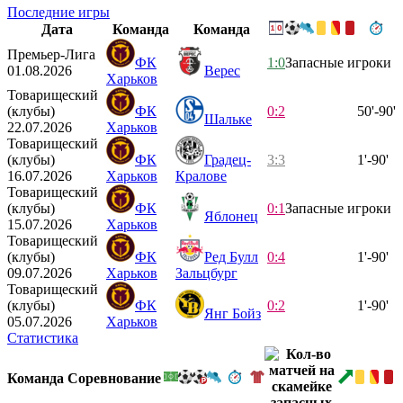
Последние игры
Дата
Команда
Команда
Премьер-Лига
ФК
1:0
Запасные игроки
01.08.2026
Верес
Харьков
Товарищеский
(клубы)
ФК
0:2
50'-90'
Шальке
22.07.2026
Харьков
Товарищеский
(клубы)
ФК
Градец-
3:3
1'-90'
16.07.2026
Харьков
Кралове
Товарищеский
(клубы)
ФК
0:1
Запасные игроки
Яблонец
15.07.2026
Харьков
Товарищеский
(клубы)
ФК
Ред Булл
0:4
1'-90'
09.07.2026
Харьков
Зальцбург
Товарищеский
(клубы)
ФК
0:2
1'-90'
Янг Бойз
05.07.2026
Харьков
Статистика
Команда
Соревнование