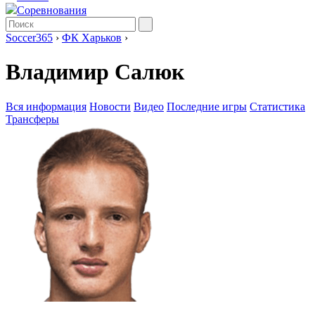
Соревнования
Soccer365
›
ФК Харьков
›
Владимир Салюк
Вся информация
Новости
Видео
Последние игры
Статистика
Трансферы