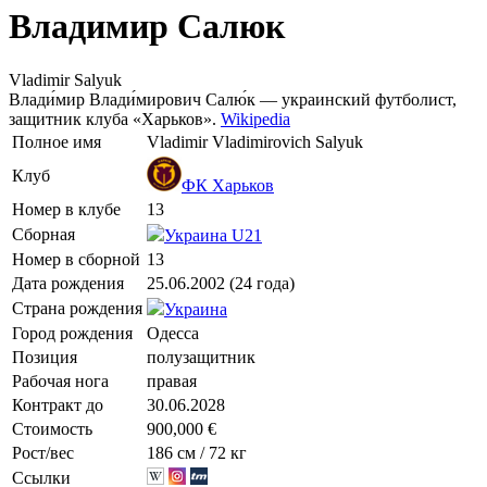
Владимир Салюк
Vladimir Salyuk
Влади́мир Влади́мирович Салю́к — украинский футболист,
защитник клуба «Харьков».
Wikipedia
Полное имя
Vladimir Vladimirovich Salyuk
Клуб
ФК Харьков
Номер в клубе
13
Сборная
Украина U21
Номер в сборной
13
Дата рождения
25.06.2002 (24 года)
Страна рождения
Украина
Город рождения
Одесса
Позиция
полузащитник
Рабочая нога
правая
Контракт до
30.06.2028
Стоимость
900,000 €
Рост/вес
186 см / 72 кг
Ссылки