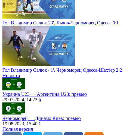
Гол Владимир Салюк 23', Львов-Черноморец Одесса 0:1
Гол Владимир Салюк 41', Черноморец Одесса-Шахтер 2:2
Новости
Украина U23 ― Аргентина U23: превью
29.07.2024, 14:22
5
Черноморец ― Динамо Киев: превью
19.08.2023, 15:40
1
Полная версия