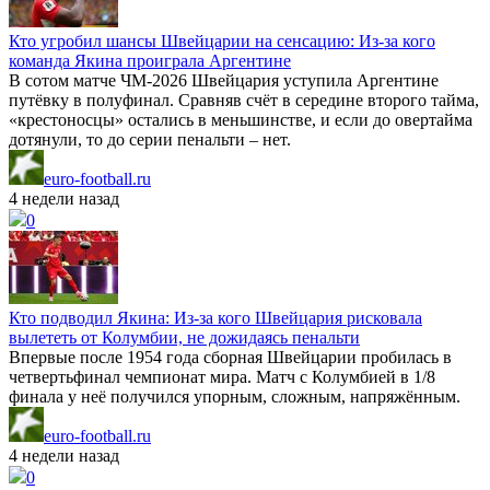
Кто угробил шансы Швейцарии на сенсацию: Из-за кого
команда Якина проиграла Аргентине
В сотом матче ЧМ-2026 Швейцария уступила Аргентине
путёвку в полуфинал. Сравняв счёт в середине второго тайма,
«крестоносцы» остались в меньшинстве, и если до овертайма
дотянули, то до серии пенальти – нет.
euro-football.ru
4 недели назад
0
Кто подводил Якина: Из-за кого Швейцария рисковала
вылететь от Колумбии, не дожидаясь пенальти
Впервые после 1954 года сборная Швейцарии пробилась в
четвертьфинал чемпионат мира. Матч с Колумбией в 1/8
финала у неё получился упорным, сложным, напряжённым.
euro-football.ru
4 недели назад
0