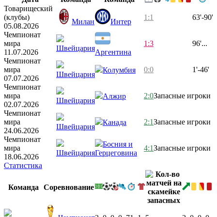
Товарищеский
(клубы)
1:1
63'-90'
Милан
Интер
05.08.2026
Чемпионат
мира
1:3
96'...
Швейцария
11.07.2026
Аргентина
Чемпионат
мира
0:0
1'-46'
Колумбия
Швейцария
07.07.2026
Чемпионат
мира
2:0
Запасные игроки
Алжир
Швейцария
02.07.2026
Чемпионат
мира
2:1
Запасные игроки
Канада
Швейцария
24.06.2026
Чемпионат
Босния и
мира
4:1
Запасные игроки
Швейцария
Герцеговина
18.06.2026
Статистика
Команда
Соревнование