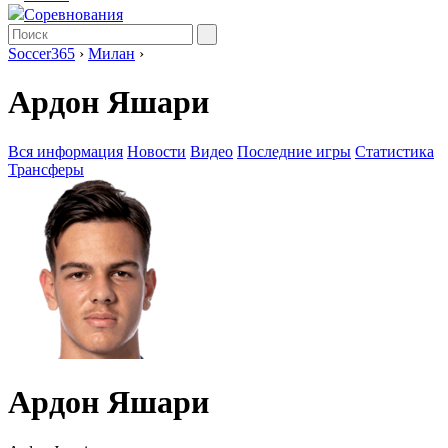
Соревнования
Soccer365
›
Милан
›
Ардон Яшари
Вся информация
Новости
Видео
Последние игры
Статистика
Трансферы
Ардон Яшари