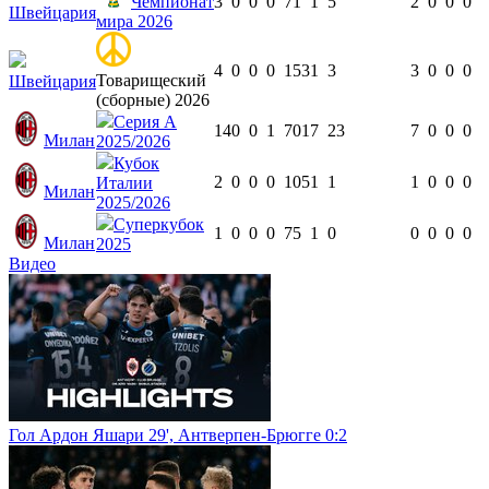
Чемпионат
3
0
0
0
71
1
5
2
0
0
0
Швейцария
мира 2026
4
0
0
0
153
1
3
3
0
0
0
Товарищеский
Швейцария
(сборные) 2026
Серия А
14
0
0
1
701
7
23
7
0
0
0
Милан
2025/2026
Кубок
2
0
0
0
105
1
1
1
0
0
0
Италии
Милан
2025/2026
Суперкубок
1
0
0
0
75
1
0
0
0
0
0
Милан
2025
Видео
Гол Ардон Яшари 29', Антверпен-Брюгге 0:2