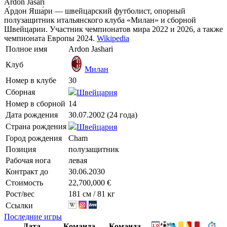
Ardon Jasari
А́рдон Яша́ри — швейцарский футболист, опорный
полузащитник итальянского клуба «Милан» и сборной
Швейцарии. Участник чемпионатов мира 2022 и 2026, а также
чемпионата Европы 2024.
Wikipedia
Полное имя
Ardon Jashari
Клуб
Милан
Номер в клубе
30
Сборная
Швейцария
Номер в сборной
14
Дата рождения
30.07.2002 (24 года)
Страна рождения
Швейцария
Город рождения
Cham
Позиция
полузащитник
Рабочая нога
левая
Контракт до
30.06.2030
Стоимость
22,700,000 €
Рост/вес
181 см / 81 кг
Ссылки
Последние игры
Дата
Команда
Команда