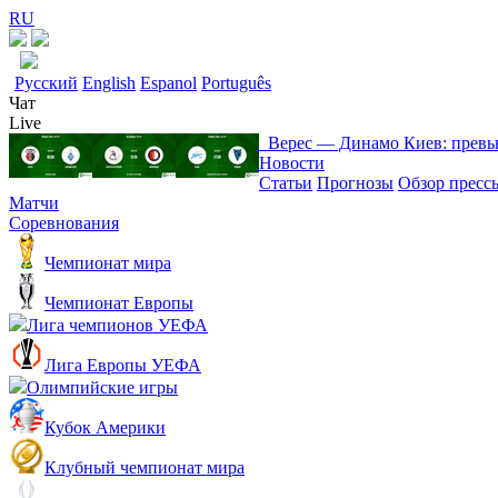
RU
Русский
English
Espanol
Português
Чат
Live
Верес ― Динамо Киев: прев
Новости
Статьи
Прогнозы
Обзор пресс
Матчи
Соревнования
Чемпионат мира
Чемпионат Европы
Лига чемпионов УЕФА
Лига Европы УЕФА
Олимпийские игры
Кубок Америки
Клубный чемпионат мира