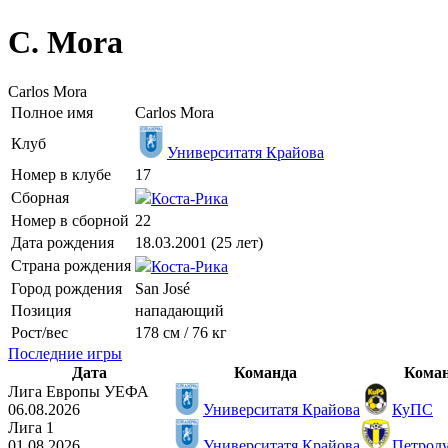
C. Mora
Carlos Mora
Полное имя
Carlos Mora
Клуб
Университатя Крайова
Номер в клубе
17
Сборная
Коста-Рика
Номер в сборной
22
Дата рождения
18.03.2001 (25 лет)
Страна рождения
Коста-Рика
Город рождения
San José
Позиция
нападающий
Рост/вес
178 см / 76 кг
Последние игры
Дата
Команда
Кома
Лига Европы УЕФА
06.08.2026
Университатя Крайова
КуПС
Лига 1
01.08.2026
Университатя Крайова
Петрол