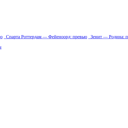
ью
Спарта Роттердам ― Фейеноорд: превью
Зенит ― Родина: 
ы