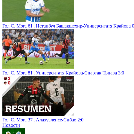
Гол C. Mora 61', Истанбул Башакшехир-Университатя Крайова 0
Гол C. Mora 81', Университатя Крайова-Спартак Трнава 3:0
Гол C. Mora 37', Алахуэленсе-Сибао 2:0
Новости