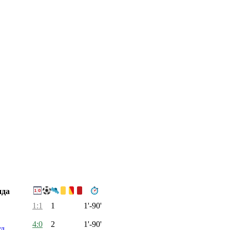
нда
1:1
1
1'-90'
4:0
2
1'-90'
ул