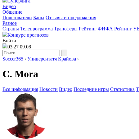
Суперлига
Видео
Общение
Пользователи
Баны
Отзывы и предложения
Разное
Страны
Телепрограмма
Трансферы
Рейтинг ФИФА
Рейтинг У
Конкурс прогнозов
Войти
03:27 09.08
Soccer365
›
Университатя Крайова
›
C. Mora
Вся информация
Новости
Видео
Последние игры
Статистика
Т