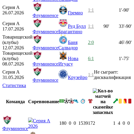
Серия А
1:1
1'-90'
26.07.2026
Гремио
Флуминенсе
Серия А
Ред Булл
1:1
90'
33'-90'
17.07.2026
Флуминенсе
Брагантино
Товарищеский
(клубы)
Баия
2:0
46'-90'
12.07.2026
Флуминенсе
Салвадор
Товарищеский
(клубы)
Нова
6:1
1'-75'
08.07.2026
Флуминенсе
Игуасу
Серия А
Не сыграет:
1:1
31.05.2026
Крузейро
дисквалификация
Флуминенсе
Статистика
Команда
Соревнование
Серия А
18
0
0
0
1539
17
2
1
4
0
0
2026
Флуминенсе