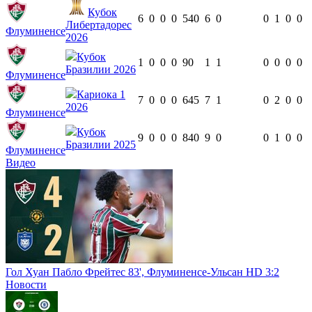
Кубок
6
0
0
0
540
6
0
0
1
0
0
Либертадорес
Флуминенсе
2026
Кубок
1
0
0
0
90
1
1
0
0
0
0
Бразилии 2026
Флуминенсе
Кариока 1
7
0
0
0
645
7
1
0
2
0
0
2026
Флуминенсе
Кубок
9
0
0
0
840
9
0
0
1
0
0
Бразилии 2025
Флуминенсе
Видео
Гол Хуан Пабло Фрейтес 83', Флуминенсе-Ульсан HD 3:2
Новости