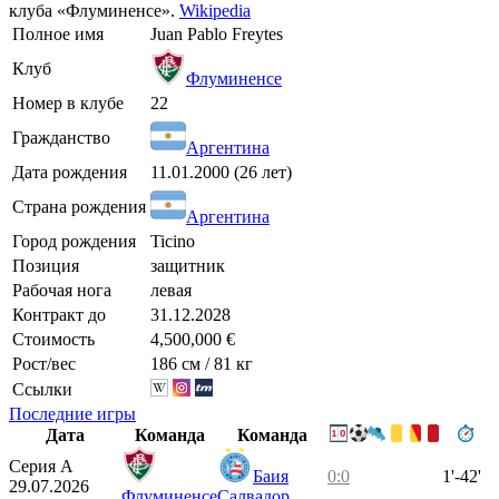
клуба «Флуминенсе».
Wikipedia
Полное имя
Juan Pablo Freytes
Клуб
Флуминенсе
Номер в клубе
22
Гражданство
Аргентина
Дата рождения
11.01.2000 (26 лет)
Страна рождения
Аргентина
Город рождения
Ticino
Позиция
защитник
Рабочая нога
левая
Контракт до
31.12.2028
Стоимость
4,500,000 €
Рост/вес
186 см / 81 кг
Ссылки
Последние игры
Дата
Команда
Команда
Серия А
Баия
0:0
1'-42'
29.07.2026
Флуминенсе
Салвадор