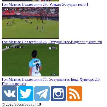
Гол Матиас Пеллегрини 29', Уракан-Эстудиантес 0:1
Гол Матиас Пеллегрини 26', Эстудиантес-Индепендьенте 2:0
Гол Матиас Пеллегрини 75', Эстудиантес-Бока Хуниорс 2:0
Полная версия
© 2026 Soccer365.ru | 18+