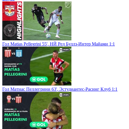
Гол Matias Pellegrini 55', НЙ Ред Буллз-Интер Майами 1:1
Гол Матиас Пеллегрини 63', Эстудиантес-Расинг Клуб 1:1