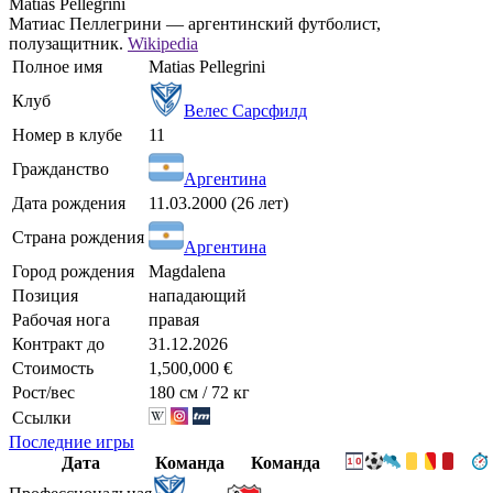
Matías Pellegrini
Матиас Пеллегрини — аргентинский футболист,
полузащитник.
Wikipedia
Полное имя
Matias Pellegrini
Клуб
Велес Сарсфилд
Номер в клубе
11
Гражданство
Аргентина
Дата рождения
11.03.2000 (26 лет)
Страна рождения
Аргентина
Город рождения
Magdalena
Позиция
нападающий
Рабочая нога
правая
Контракт до
31.12.2026
Стоимость
1,500,000 €
Рост/вес
180 см / 72 кг
Ссылки
Последние игры
Дата
Команда
Команда