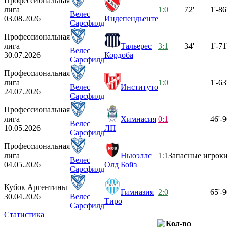
Профессиональная
лига
1:0
72'
1'-86
Велес
03.08.2026
Индепендьенте
Сарсфилд
Профессиональная
лига
Тальерес
3:1
34'
1'-71
Велес
30.07.2026
Кордоба
Сарсфилд
Профессиональная
лига
1:0
1'-63
Велес
Институто
24.07.2026
Сарсфилд
Профессиональная
лига
Химнасия
0:1
46'-9
Велес
10.05.2026
ЛП
Сарсфилд
Профессиональная
лига
Ньюэллс
1:1
Запасные игрок
Велес
04.05.2026
Олд Бойз
Сарсфилд
Кубок Аргентины
Гимназия
2:0
65'-9
30.04.2026
Велес
Тиро
Сарсфилд
Статистика