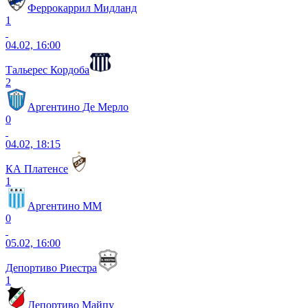
Феррокаррил Мидланд
1
04.02, 16:00
Тальерес Кордоба
2
Аргентино Де Мерло
0
04.02, 18:15
КА Платенсе
1
Аргентино ММ
0
05.02, 16:00
Депортиво Риестра
1
Депортиво Майпу