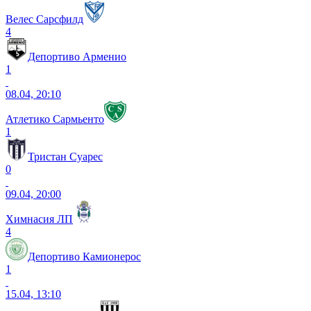
Велес Сарсфилд
4
Депортиво Арменио
1
08.04, 20:10
Атлетико Сармьенто
1
Тристан Суарес
0
09.04, 20:00
Химнасия ЛП
4
Депортиво Камионерос
1
15.04, 13:10