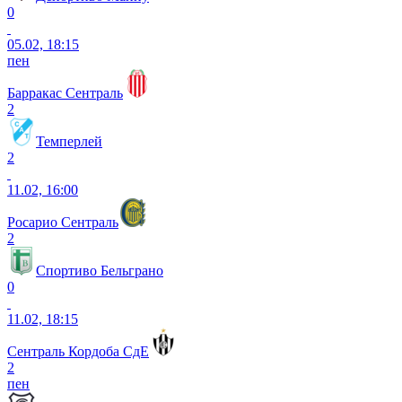
0
05.02, 18:15
пен
Барракас Сентраль
2
Темперлей
2
11.02, 16:00
Росарио Сентраль
2
Спортиво Бельграно
0
11.02, 18:15
Сентраль Кордоба СдЕ
2
пен