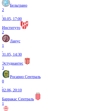
Бельграно
2
30.05, 17:00
Институто
2
Ланус
1
31.05, 14:30
Эстудиантес
3
Росарио Сентраль
0
02.06, 20:10
Барракас Сентраль
1