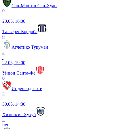
Сан-Мартин Сан-Хуан
0
20.05, 16:00
Тальерес Кордоба
0
Атлетико Тукуман
3
22.05, 19:00
Унион Санта-Фе
0
Индепендьенте
2
30.05, 14:30
Химнасия Хухуй
2
пен