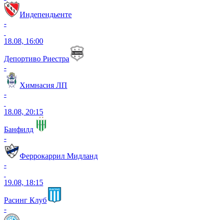
Индепендьенте
-
18.08, 16:00
Депортиво Риестра
-
Химнасия ЛП
-
18.08, 20:15
Банфилд
-
Феррокаррил Мидланд
-
19.08, 18:15
Расинг Клуб
-