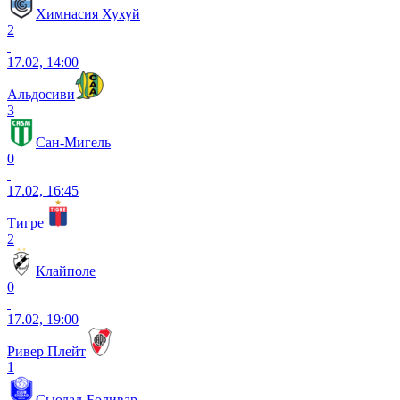
Химнасия Хухуй
2
17.02, 14:00
Альдосиви
3
Сан-Мигель
0
17.02, 16:45
Тигре
2
Клайполе
0
17.02, 19:00
Ривер Плейт
1
Сьюдад-Боливар