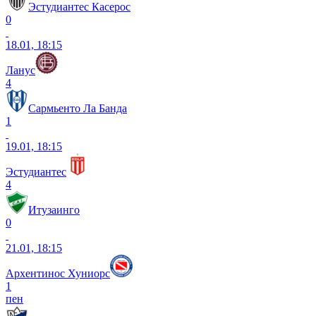
Эстудиантес Касерос
0
18.01, 18:15
Ланус
4
Сармьенто Ла Банда
1
19.01, 18:15
Эстудиантес
4
Итузаинго
0
21.01, 18:15
Архентинос Хуниорс
1
пен