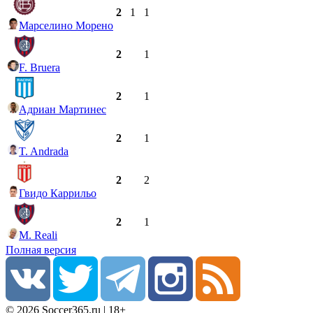
2
1
1
Марселино Морено
2
1
F. Bruera
2
1
Адриан Мартинес
2
1
T. Andrada
2
2
Гвидо Каррильо
2
1
M. Reali
Полная версия
© 2026 Soccer365.ru | 18+