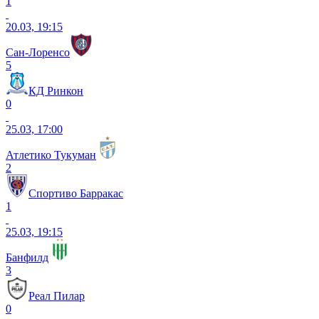
1
20.03, 19:15
Сан-Лоренсо
5
КД Ринкон
0
25.03, 17:00
Атлетико Тукуман
2
Спортиво Барракас
1
25.03, 19:15
Банфилд
3
Реал Пилар
0