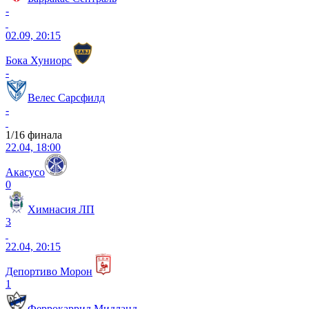
-
02.09, 20:15
Бока Хуниорс
-
Велес Сарсфилд
-
1/16 финала
22.04, 18:00
Акасусо
0
Химнасия ЛП
3
22.04, 20:15
Депортиво Морон
1
Феррокаррил Мидланд