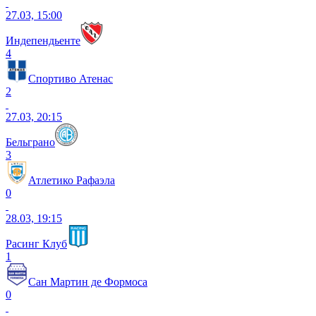
27.03, 15:00
Индепендьенте
4
Спортиво Атенас
2
27.03, 20:15
Бельграно
3
Атлетико Рафаэла
0
28.03, 19:15
Расинг Клуб
1
Сан Мартин де Формоса
0