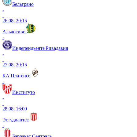
Бельграно
-
26.08, 20:15
Альдосиви
-
Индепендьенте Ривадавия
-
27.08, 20:15
КА Платенсе
-
Институто
-
28.08, 16:00
Эстудиантес
-
Барракас Сентраль