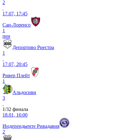
2
17.07, 17:45
Сан-Лоренсо
1
пен
Депортиво Риестра
1
17.07, 20:45
Ривер Плейт
1
Альдосиви
3
1/32 финала
18.01, 16:00
Индепендьенте Ривадавия
2