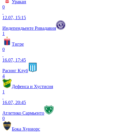
Уракан
0
12.07, 15:15
Индепендьенте Ривадавия
1
Тигре
0
16.07, 17:45
Расинг Клуб
4
Дефенса и Хустисия
1
16.07, 20:45
Атлетико Сармьенто
0
Бока Хуниорс