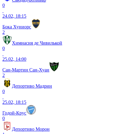
0
24.02, 18:15
Бока Хуниорс
2
Химнасия де Чивилькой
0
25.02, 14:00
Сан-Мартин Сан-Хуан
2
Депортиво Мадрин
0
25.02, 18:15
Годой-Крус
0
Депортиво Морон