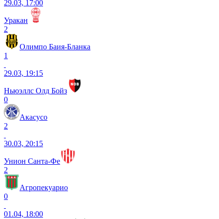
29.03, 17:00
Уракан
2
Олимпо Баия-Бланка
1
29.03, 19:15
Ньюэллс Олд Бойз
0
Акасусо
2
30.03, 20:15
Унион Санта-Фе
2
Агропекуарио
0
01.04, 18:00