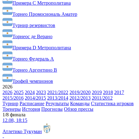
Примера C Метрополитана
Торнео Промосиональ Аматер
Турнир резервистов
Торнеос де Верано
Примера D Метрополитана
Торнео Федераль A
Торнео Аргентино B
Трофей чемпионов
2026
2026
2025
2024
2023
2021/2022
2019/2020
2019
2018
2017
2015/2016
2014/2015
2013/2014
2012/2013
2011/2012
Турнир
Расписание
Результаты
Команды
Статистика игроков
Тренеры
История
Прогнозы
Обзор прессы
1/8 финала
12.08, 18:15
Атлетико Тукуман
-