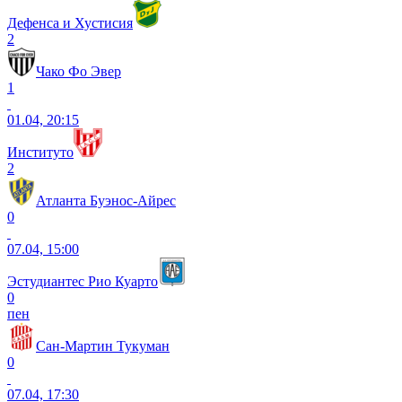
Дефенса и Хустисия
2
Чако Фо Эвер
1
01.04, 20:15
Институто
2
Атланта Буэнос-Айрес
0
07.04, 15:00
Эстудиантес Рио Куарто
0
пен
Сан-Мартин Тукуман
0
07.04, 17:30