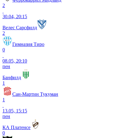
2
30.04, 20:15
Велес Сарсфилд
2
Гимназия Тиро
0
08.05, 20:10
пен
Банфилд
1
Сан-Мартин Тукуман
1
13.05, 15:15
пен
КА Платенсе
0