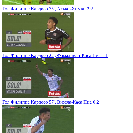
Гол Филиппе Кардосо 75', Ахмат-Химки 2:2
Гол Филиппе Кардосо 22', Фамаликан-Каса Пиа 1:1
Гол Филиппе Кардосо 57', Визела-Каса Пиа 0:2