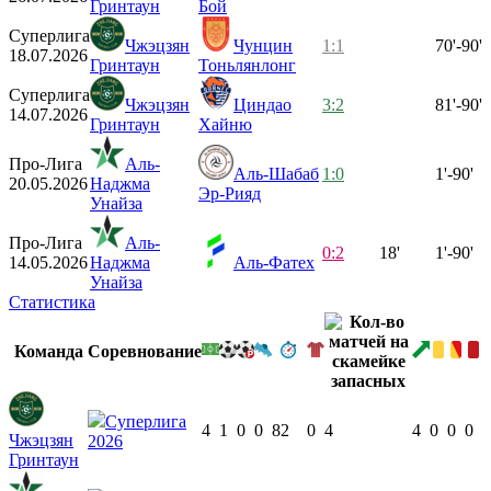
Гринтаун
Бой
Суперлига
Чжэцзян
Чунцин
1:1
70'-90'
18.07.2026
Гринтаун
Тоньлянлонг
Суперлига
Чжэцзян
Циндао
3:2
81'-90'
14.07.2026
Гринтаун
Хайню
Про-Лига
Аль-
Аль-Шабаб
1:0
1'-90'
20.05.2026
Наджма
Эр-Рияд
Унайза
Про-Лига
Аль-
0:2
18'
1'-90'
14.05.2026
Наджма
Аль-Фатех
Унайза
Статистика
Команда
Соревнование
Суперлига
4
1
0
0
82
0
4
4
0
0
0
Чжэцзян
2026
Гринтаун