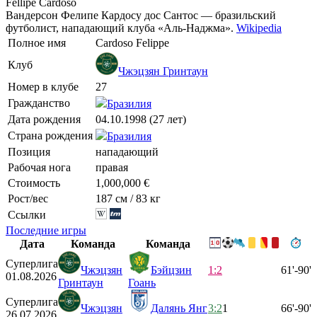
Fellipe Cardoso
Вандерсон Фелипе Кардосу дос Сантос — бразильский
футболист, нападающий клуба «Аль-Наджма».
Wikipedia
Полное имя
Cardoso Felippe
Клуб
Чжэцзян Гринтаун
Номер в клубе
27
Гражданство
Бразилия
Дата рождения
04.10.1998 (27 лет)
Страна рождения
Бразилия
Позиция
нападающий
Рабочая нога
правая
Стоимость
1,000,000 €
Рост/вес
187 см / 83 кг
Ссылки
Последние игры
Дата
Команда
Команда
Суперлига
Чжэцзян
Бэйцзин
1:2
61'-90'
01.08.2026
Гринтаун
Гоань
Суперлига
Чжэцзян
Далянь Янг
3:2
1
66'-90'
26.07.2026