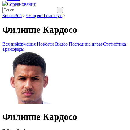
Соревнования
Soccer365
›
Чжэцзян Гринтаун
›
Филиппе Кардосо
Вся информация
Новости
Видео
Последние игры
Статистика
Трансферы
Филиппе Кардосо