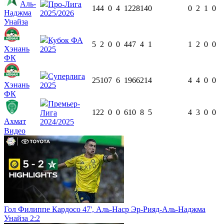
Аль-
Про-Лига
14
4
0
4
1228
14
0
0
2
1
0
Наджма
2025/2026
Унайза
Кубок ФА
5
2
0
0
447
4
1
1
2
0
0
Хэнань
2025
ФК
Суперлига
25
10
7
6
1966
21
4
4
4
0
0
Хэнань
2025
ФК
Премьер-
12
2
0
0
610
8
5
4
3
0
0
Лига
Ахмат
2024/2025
Видео
Гол Филиппе Кардосо 47', Аль-Наср Эр-Рияд-Аль-Наджма
Унайза 2:2