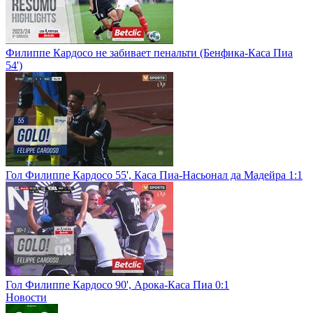
Филиппе Кардосо не забивает пенальти (Бенфика-Каса Пиа
54')
Гол Филиппе Кардосо 55', Каса Пиа-Насьонал да Мадейра 1:1
Гол Филиппе Кардосо 90', Арока-Каса Пиа 0:1
Новости