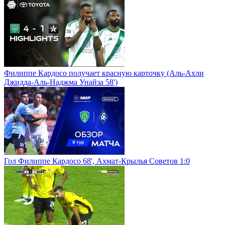
Филиппе Кардосо получает красную карточку (Аль-Ахли
Джидда-Аль-Наджма Унайза 58')
Гол Филиппе Кардосо 68', Ахмат-Крылья Советов 1:0