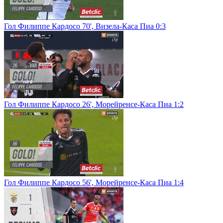
Гол Филиппе Кардосо 70', Визела-Каса Пиа 0:3
Гол Филиппе Кардосо 26', Морейренсе-Каса Пиа 1:2
Гол Филиппе Кардосо 56', Морейренсе-Каса Пиа 1:4