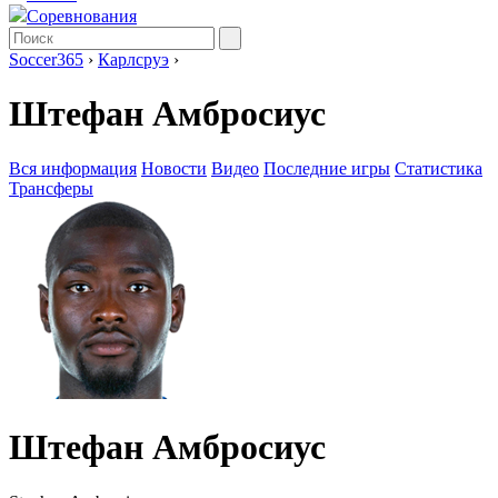
Соревнования
Soccer365
›
Карлсруэ
›
Штефан Амбросиус
Вся информация
Новости
Видео
Последние игры
Статистика
Трансферы
Штефан Амбросиус