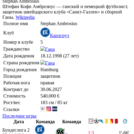
Stephan Ambrosius
Штефан Кофи Амброзиус — ганский и немецкий футболист,
защитник швейцарского клуба «Санкт-Галлен» и сборной
Ганы.
Wikipedia
Полное имя
Stephan Ambrosius
Клуб
Карлсруэ
Номер в клубе
5
Гражданство
Гана
Дата рождения
18.12.1998 (27 лет)
Страна рождения
Гана
Город рождения
Hamburg
Позиция
защитник
Рабочая нога
правая
Контракт до
30.06.2027
Стоимость
540,000 €
Рост/вес
183 см / 85 кг
Ссылки
Последние игры
Дата
Команда
Команда
Бундеслига 2
1:3
1'-66'