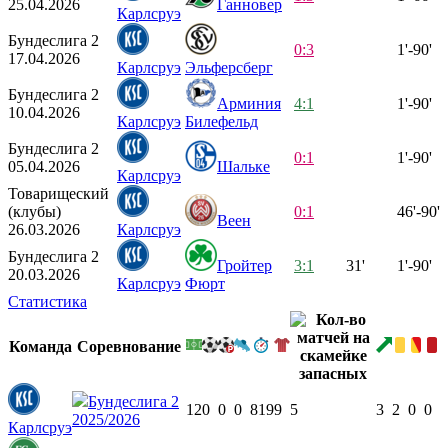
25.04.2026
Ганновер
Карлсруэ
Бундеслига 2
0:3
1'-90'
17.04.2026
Карлсруэ
Эльферсберг
Бундеслига 2
Арминия
4:1
1'-90'
10.04.2026
Карлсруэ
Билефельд
Бундеслига 2
0:1
1'-90'
05.04.2026
Шальке
Карлсруэ
Товарищеский
(клубы)
0:1
46'-90'
Веен
26.03.2026
Карлсруэ
Бундеслига 2
Гройтер
3:1
31'
1'-90'
20.03.2026
Карлсруэ
Фюрт
Статистика
Команда
Соревнование
Бундеслига 2
12
0
0
0
819
9
5
3
2
0
0
2025/2026
Карлсруэ