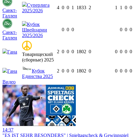
Суперлига
4
0
0
1
183
3
2
1
1
0
0
Санкт-
2025/2026
Галлен
Кубок
0
0
0
0
0
0
Швейцарии
Санкт-
2025/2026
Галлен
2
0
0
0
180
2
0
0
0
0
0
Гана
Товарищеский
(сборные) 2025
Кубок
2
0
0
0
180
2
0
0
0
0
0
Гана
Единства 2025
Видео
14:37
"ES IST SEHR BESONDERS" | Spieltagscheck & Gewinnspiel