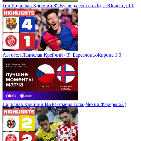
Гол Ладислав Крейчий 8', Вулверхэмптон-Лидс Юнайтед 1:0
Автогол Ладислав Крейчий 43', Барселона-Жирона 1:0
Ладислав Крейчий ВАР! отмена гола (Чехия-Фареры 62')