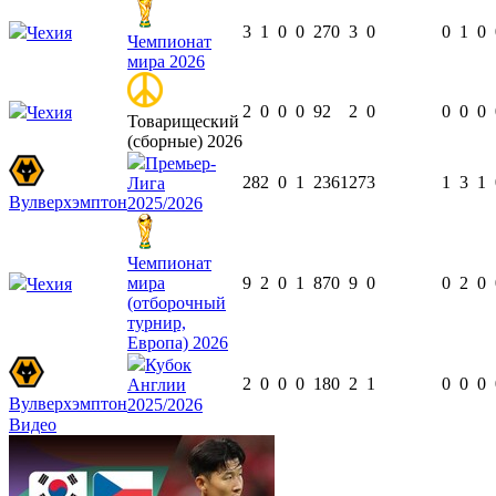
3
1
0
0
270
3
0
0
1
0
Чехия
Чемпионат
мира 2026
2
0
0
0
92
2
0
0
0
0
Чехия
Товарищеский
(сборные) 2026
Премьер-
28
2
0
1
2361
27
3
1
3
1
Лига
Вулверхэмптон
2025/2026
Чемпионат
мира
9
2
0
1
870
9
0
0
2
0
Чехия
(отборочный
турнир,
Европа) 2026
Кубок
2
0
0
0
180
2
1
0
0
0
Англии
Вулверхэмптон
2025/2026
Видео