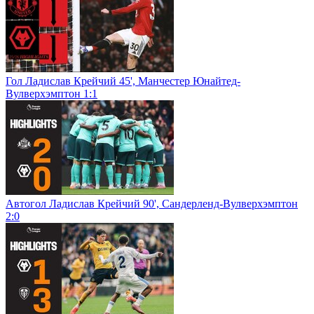
Гол Ладислав Крейчий 45', Манчестер Юнайтед-
Вулверхэмптон 1:1
Автогол Ладислав Крейчий 90', Сандерленд-Вулверхэмптон
2:0