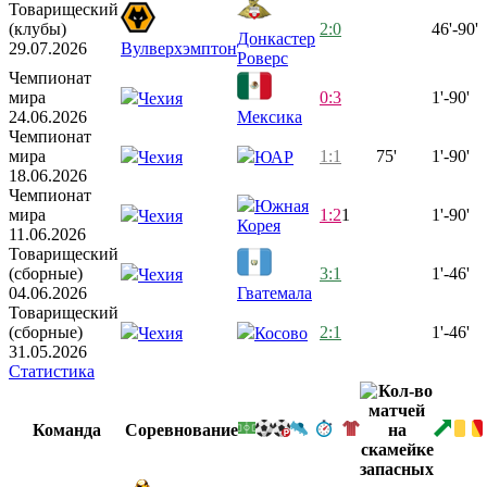
Товарищеский
(клубы)
2:0
46'-90'
Донкастер
29.07.2026
Вулверхэмптон
Роверс
Чемпионат
мира
0:3
1'-90'
Чехия
24.06.2026
Мексика
Чемпионат
мира
1:1
75'
1'-90'
Чехия
ЮАР
18.06.2026
Чемпионат
Южная
мира
1:2
1
1'-90'
Чехия
Корея
11.06.2026
Товарищеский
(сборные)
3:1
1'-46'
Чехия
04.06.2026
Гватемала
Товарищеский
(сборные)
2:1
1'-46'
Чехия
Косово
31.05.2026
Статистика
Команда
Соревнование