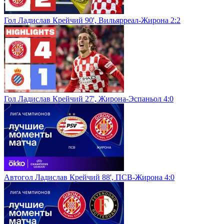
Гол Ладислав Крейчий 90', Вильярреал-Жирона 2:2
Гол Ладислав Крейчий 27', Жирона-Эспаньол 4:0
Автогол Ладислав Крейчий 88', ПСВ-Жирона 4:0