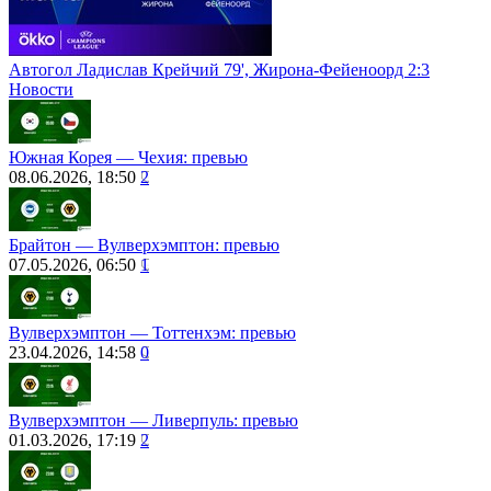
Автогол Ладислав Крейчий 79', Жирона-Фейеноорд 2:3
Новости
Южная Корея — Чехия: превью
08.06.2026, 18:50
2
Брайтон ― Вулверхэмптон: превью
07.05.2026, 06:50
1
Вулверхэмптон — Тоттенхэм: превью
23.04.2026, 14:58
0
Вулверхэмптон — Ливерпуль: превью
01.03.2026, 17:19
2