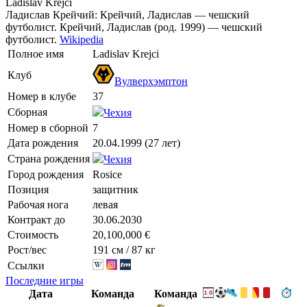
Ladislav Krejcí
Ладислав Крейчий: Крейчий, Ладислав — чешский
футболист. Крейчий, Ладислав (род. 1999) — чешский
футболист.
Wikipedia
Полное имя
Ladislav Krejci
Клуб
Вулверхэмптон
Номер в клубе
37
Сборная
Чехия
Номер в сборной
7
Дата рождения
20.04.1999 (27 лет)
Страна рождения
Чехия
Город рождения
Rosice
Позиция
защитник
Рабочая нога
левая
Контракт до
30.06.2030
Стоимость
20,100,000 €
Рост/вес
191 см / 87 кг
Ссылки
Последние игры
Дата
Команда
Команда