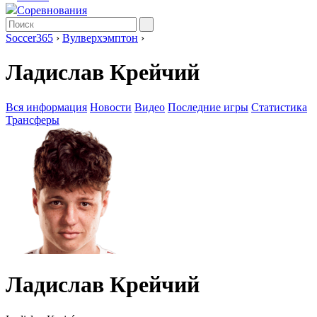
Соревнования
Soccer365
›
Вулверхэмптон
›
Ладислав Крейчий
Вся информация
Новости
Видео
Последние игры
Статистика
Трансферы
Ладислав Крейчий