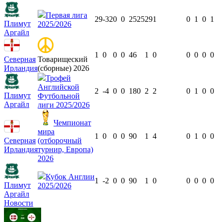
Первая лига
29
-32
0
0
2525
29
1
0
1
0
1
Плимут
2025/2026
Аргайл
1
0
0
0
46
1
0
0
0
0
0
Северная
Товарищеский
Ирландия
(сборные) 2026
Трофей
Английской
2
-4
0
0
180
2
2
0
1
0
0
Плимут
Футбольной
Аргайл
лиги 2025/2026
Чемпионат
мира
1
0
0
0
90
1
4
0
1
0
0
Северная
(отборочный
Ирландия
турнир, Европа)
2026
Кубок Англии
1
-2
0
0
90
1
0
0
0
0
0
Плимут
2025/2026
Аргайл
Новости