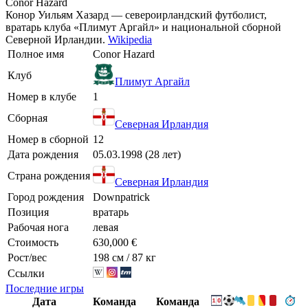
Conor Hazard
Конор Уильям Хазард — североирландский футболист,
вратарь клуба «Плимут Аргайл» и национальной сборной
Северной Ирландии.
Wikipedia
Полное имя
Conor Hazard
Клуб
Плимут Аргайл
Номер в клубе
1
Сборная
Северная Ирландия
Номер в сборной
12
Дата рождения
05.03.1998 (28 лет)
Страна рождения
Северная Ирландия
Город рождения
Downpatrick
Позиция
вратарь
Рабочая нога
левая
Стоимость
630,000 €
Рост/вес
198 см / 87 кг
Ссылки
Последние игры
Дата
Команда
Команда