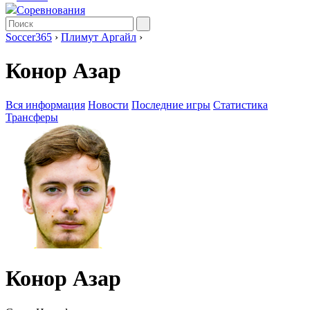
Соревнования
Soccer365
›
Плимут Аргайл
›
Конор Азар
Вся информация
Новости
Последние игры
Статистика
Трансферы
Конор Азар