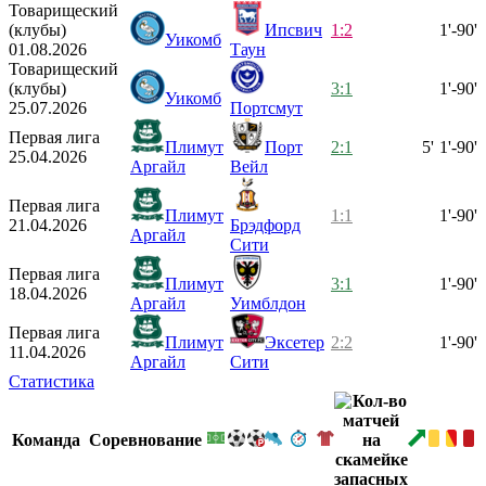
Товарищеский
(клубы)
Ипсвич
1:2
1'-90'
Уикомб
01.08.2026
Таун
Товарищеский
(клубы)
3:1
1'-90'
Уикомб
25.07.2026
Портсмут
Первая лига
Плимут
Порт
2:1
5'
1'-90'
25.04.2026
Аргайл
Вейл
Первая лига
Плимут
1:1
1'-90'
21.04.2026
Брэдфорд
Аргайл
Сити
Первая лига
Плимут
3:1
1'-90'
18.04.2026
Аргайл
Уимблдон
Первая лига
Плимут
Эксетер
2:2
1'-90'
11.04.2026
Аргайл
Сити
Статистика
Команда
Соревнование