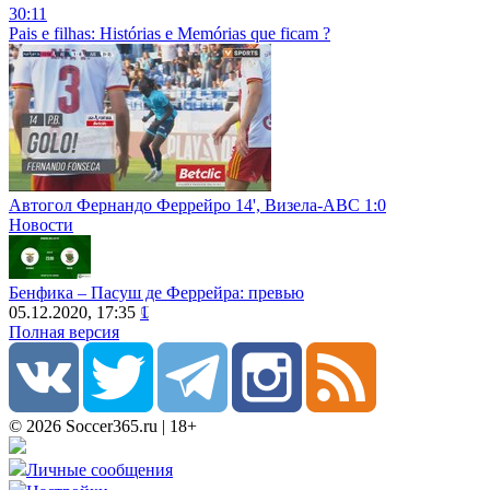
30:11
Pais e filhas: Histórias e Memórias que ficam ?
Автогол Фернандо Феррейро 14', Визела-АВС 1:0
Новости
Бенфика – Пасуш де Феррейра: превью
05.12.2020, 17:35
1
Полная версия
© 2026 Soccer365.ru | 18+
Личные сообщения