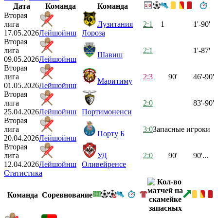
Дата
Команда
Команда
Вторая
лига
Лузитания
2:1
1
1'-90'
17.05.2026
Лейшойнш
Лороза
Вторая
лига
2:1
1'-87'
Шавиш
09.05.2026
Лейшойнш
Вторая
лига
2:3
90'
46'-90'
Маритиму
01.05.2026
Лейшойнш
Вторая
лига
2:0
83'-90'
25.04.2026
Лейшойнш
Портимоненси
Вторая
лига
3:0
Запасные игроки
Порту Б
20.04.2026
Лейшойнш
Вторая
лига
УД
2:0
90'
90'...
12.04.2026
Лейшойнш
Оливейренсе
Статистика
Команда
Соревнование