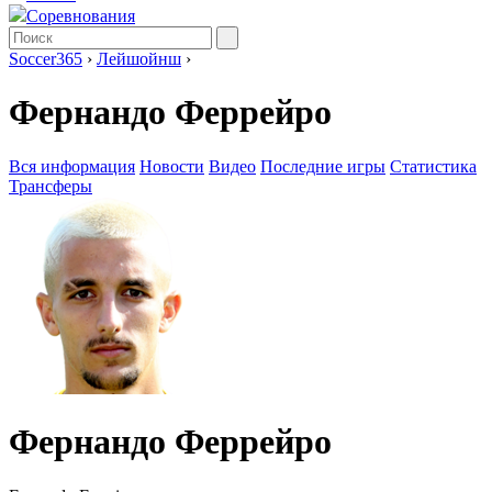
Соревнования
Soccer365
›
Лейшойнш
›
Фернандо Феррейро
Вся информация
Новости
Видео
Последние игры
Статистика
Трансферы
Фернандо Феррейро