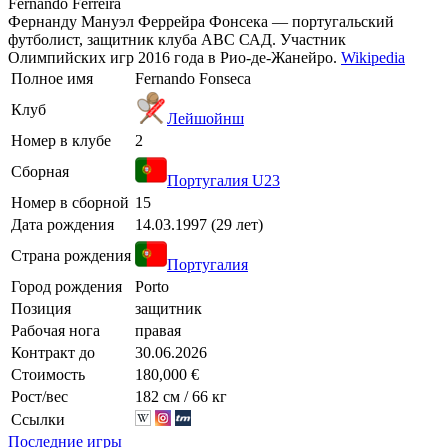
Fernando Ferreira
Фернанду Мануэл Феррейра Фонсека — португальский
футболист, защитник клуба АВС САД. Участник
Олимпийских игр 2016 года в Рио-де-Жанейро.
Wikipedia
Полное имя
Fernando Fonseca
Клуб
Лейшойнш
Номер в клубе
2
Сборная
Португалия U23
Номер в сборной
15
Дата рождения
14.03.1997 (29 лет)
Страна рождения
Португалия
Город рождения
Porto
Позиция
защитник
Рабочая нога
правая
Контракт до
30.06.2026
Стоимость
180,000 €
Рост/вес
182 см / 66 кг
Ссылки
Последние игры