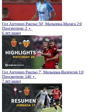
Гол Антонио Раильо 50', Мальорка-Малага 2:0
Просмотров: 2
•
6 лет назад
Гол Антонио Раильо 7', Мальорка-Валенсия 1:0
Просмотров: 140
•
7 лет назад