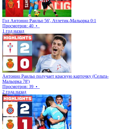
Гол Антонио Раильо 56', Атлетик-Мальорка 0:1
Просмотров: 40
•
1 год назад
Антонио Раильо получает красную карточку (Сельта-
Мальорка 78')
Просмотров: 39
•
2 года назад