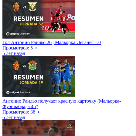
Гол Антонио Раильо 26', Мальорка-Леганес 1:0
Просмотров: 5
•
5 лет назад
Антонио Раильо получает красную карточку (Мальорка-
Фуэнлабрада 45')
Просмотров: 36
•
6 лет назад