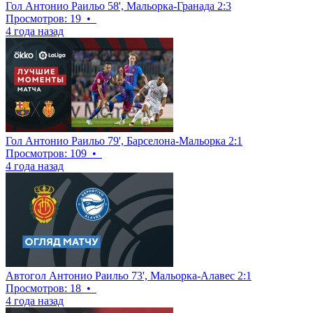
Гол Антонио Раильо 58', Мальорка-Гранада 2:3
Просмотров: 19
•
4 года назад
Гол Антонио Раильо 79', Барселона-Мальорка 2:1
Просмотров: 109
•
4 года назад
Автогол Антонио Раильо 73', Мальорка-Алавес 2:1
Просмотров: 18
•
4 года назад