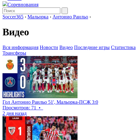
Соревнования
Soccer365
›
Мальорка
›
Антонио Раильо
›
Видео
Вся информация
Новости
Видео
Последние игры
Статистика
Трансферы
Гол Антонио Раильо 51', Мальорка-ПСЖ 3:0
Просмотров: 71
•
2 дня назад