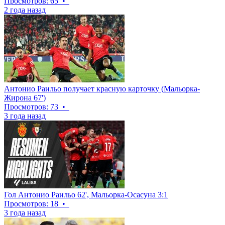
Просмотров: 65
•
2 года назад
Антонио Раильо получает красную карточку (Мальорка-
Жирона 67')
Просмотров: 73
•
3 года назад
Гол Антонио Раильо 62', Мальорка-Осасуна 3:1
Просмотров: 18
•
3 года назад