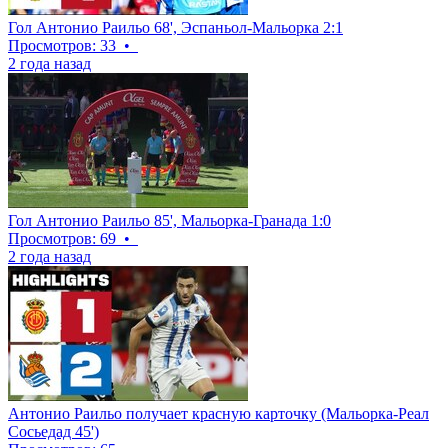
Гол Антонио Раильо 68', Эспаньол-Мальорка 2:1
Просмотров: 33
•
2 года назад
Гол Антонио Раильо 85', Мальорка-Гранада 1:0
Просмотров: 69
•
2 года назад
Антонио Раильо получает красную карточку (Мальорка-Реал
Сосьедад 45')