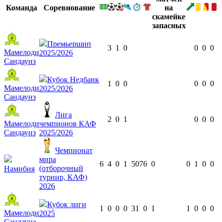
Команда
Соревнование
Премьершип
3
1
0
0
0
0
Мамелоди
2025/2026
Сандаунз
Кубок Недбанк
1
0
0
0
0
0
Мамелоди
2025/2026
Сандаунз
Лига
2
0
1
0
0
0
Мамелоди
чемпионов КАФ
Сандаунз
2025/2026
Чемпионат
мира
6
4
0
1
507
6
0
0
1
0
0
(отборочный
Намибия
турнир, КАФ)
2026
Кубок лиги
1
0
0
0
31
0
1
1
0
0
0
Мамелоди
2025
Сандаунз