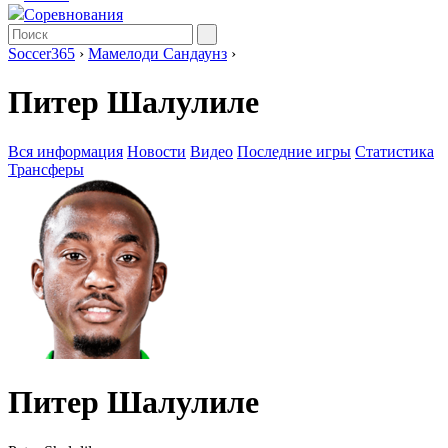
Соревнования
Soccer365
›
Мамелоди Сандаунз
›
Питер Шалулиле
Вся информация
Новости
Видео
Последние игры
Статистика
Трансферы
Питер Шалулиле