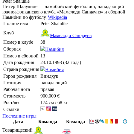
Peter Shalulile
Питер Шалулиле — намибийский футболист, нападающий
южноафриканского клуба «Мамелоди Сандаунз» и сборной
Намибии по футболу.
Wikipedia
Полное имя
Peter Shalulile
Клуб
Мамелоди Сандаунз
Номер в клубе
38
Сборная
Намибия
Номер в сборной
13
Дата рождения
23.10.1993 (32 года)
Страна рождения
Намибия
Город рождения
Виндхук
Позиция
нападающий
Рабочая нога
правая
Стоимость
900,000 €
Рост/вес
174 см / 68 кг
Ссылки
Последние игры
Дата
Команда
Команда
Товарищеский