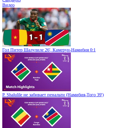
Видео
Гол Питер Шалулиле 26', Камерун-Намибия 0:1
P. Shalulile не забивает пенальти (Намибия-Того 39')