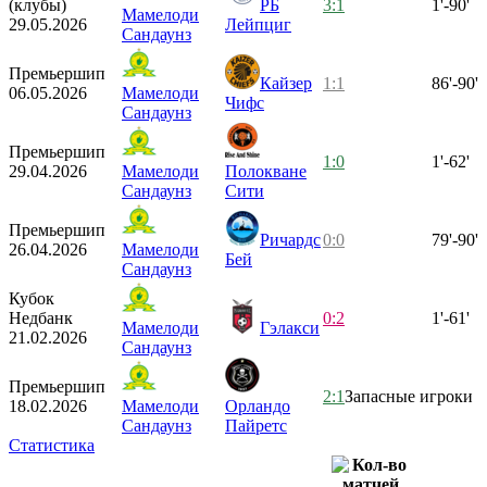
(клубы)
РБ
3:1
1'-90'
Мамелоди
29.05.2026
Лейпциг
Сандаунз
Премьершип
Кайзер
1:1
86'-90'
06.05.2026
Мамелоди
Чифс
Сандаунз
Премьершип
1:0
1'-62'
29.04.2026
Мамелоди
Полокване
Сандаунз
Сити
Премьершип
Ричардс
0:0
79'-90'
26.04.2026
Мамелоди
Бей
Сандаунз
Кубок
Недбанк
0:2
1'-61'
Мамелоди
Гэлакси
21.02.2026
Сандаунз
Премьершип
2:1
Запасные игроки
18.02.2026
Мамелоди
Орландо
Сандаунз
Пайретс
Статистика