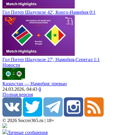
Гол Питер Шалулиле 42', Конго-Намибия 0:1
Гол Питер Шалулиле 27', Намибия-Сенегал 1:1
Новости
Казахстан ― Намибия: превью
24.03.2026, 04:43
0
Полная версия
© 2026 Soccer365.ru | 18+
Личные сообщения