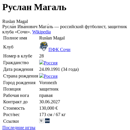
Руслан Магаль
Ruslan Magal
Русла́н Ива́нович Мага́ль — российский футболист, защитник
клуба «Сочи».
Wikipedia
Полное имя
Ruslan Magal
Клуб
ПФК Сочи
Номер в клубе
28
Гражданство
Россия
Дата рождения
24.09.1991 (34 года)
Страна рождения
Россия
Город рождения
Voronezh
Позиция
защитник
Рабочая нога
правая
Контракт до
30.06.2027
Стоимость
130,000 €
Рост/вес
173 см / 67 кг
Ссылки
Последние игры