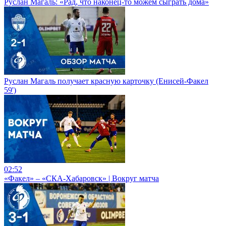
Руслан Магаль: «Рад, что наконец-то можем сыграть дома»
Руслан Магаль получает красную карточку (Енисей-Факел
59')
02:52
«Факел» – «СКА-Хабаровск» | Вокруг матча