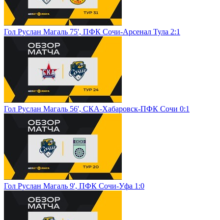
Гол Руслан Магаль 75', ПФК Сочи-Арсенал Тула 2:1
Гол Руслан Магаль 56', СКА-Хабаровск-ПФК Сочи 0:1
Гол Руслан Магаль 9', ПФК Сочи-Уфа 1:0