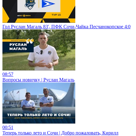
Гол Руслан Магаль 83', ПФК Сочи-Чайка Песчанокопское 4:0
08:57
Вопросы новичку | Руслан Магаль
00:51
Теперь только лето и Сочи | Добро пожаловать, Кирилл