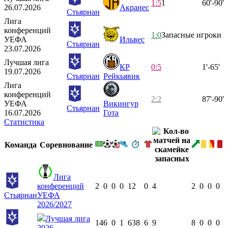
1:5
1
60'-90'
26.07.2026
Акранес
Стьярнан
Лига
конференций
1:0
Запасные игроки
УЕФА
Ильвес
Стьярнан
23.07.2026
Лучшая лига
КР
0:5
1'-65'
19.07.2026
Стьярнан
Рейкьявик
Лига
конференций
2:2
87'-90'
УЕФА
Викингур
Стьярнан
16.07.2026
Гота
Статистика
Команда
Соревнование
Лига
конференций
2
0
0
0
12
0
4
2
0
0
0
Стьярнан
УЕФА
2026/2027
Лучшая лига
14
6
0
1
638
6
9
8
0
0
0
2026