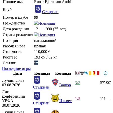
Полное имя
Runar Bjarnason Andri
Клуб
Стьярнан
Номер в клубе
99
Гражданство
Исландия
Дата рождения
12.11.1990 (35 лет)
Страна рождения
Исландия
Позиция
нападающий
Рабочая нога
правая
Стоимость
110,000 €
Рост/вес
193 см / 82 кг
Ссылки
Последние игры
Дата
Команда
Команда
Лучшая лига
3:2
57'-90'
03.08.2026
Валюр
Стьярнан
Лига
конференций
1:2
111'...
УЕФА
Ильвес
Стьярнан
30.07.2026
Лучшая лига