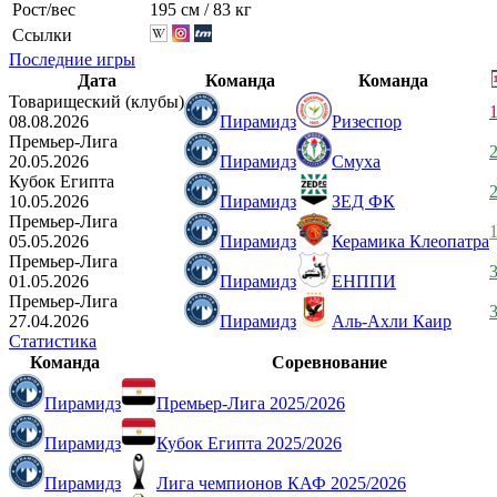
Рост/вес
195 см / 83 кг
Ссылки
Последние игры
Дата
Команда
Команда
Товарищеский (клубы)
1
08.08.2026
Пирамидз
Ризеспор
Премьер-Лига
2
20.05.2026
Пирамидз
Смуха
Кубок Египта
2
10.05.2026
Пирамидз
ЗЕД ФК
Премьер-Лига
1
05.05.2026
Пирамидз
Керамика Клеопатра
Премьер-Лига
3
01.05.2026
Пирамидз
ЕНППИ
Премьер-Лига
3
27.04.2026
Пирамидз
Аль-Ахли Каир
Статистика
Команда
Соревнование
Пирамидз
Премьер-Лига 2025/2026
Пирамидз
Кубок Египта 2025/2026
Пирамидз
Лига чемпионов КАФ 2025/2026