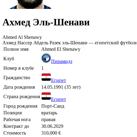
Ахмед Эль-Шенави
Ahmed Al Shenawy
Ахмед Нассер Абдель Разек эль-Шенави — египетский футболи
Полное имя
Ahmed El Shenawy
Клуб
Пирамидз
Номер в клубе
1
Гражданство
Египет
Дата рождения
14.05.1991 (35 лет)
Страна рождения
Египет
Город рождения
Порт-Саид
Позиция
вратарь
Рабочая нога
правая
Контракт до
30.06.2029
Стоимость
310,000 €