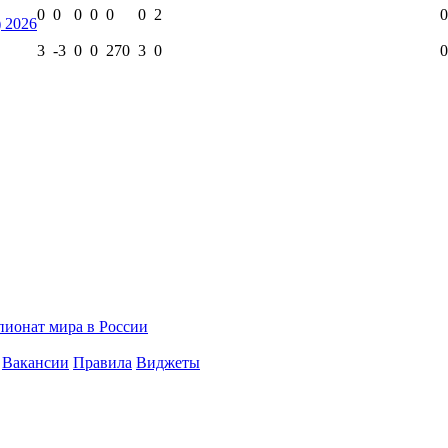
0
0
0
0
0
0
2
0
 2026
3
-3
0
0
270
3
0
0
мпионат мира в России
Вакансии
Правила
Виджеты