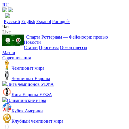
RU
Русский
English
Espanol
Português
Чат
Live
Спарта Роттердам ― Фейеноорд: превью
Новости
Статьи
Прогнозы
Обзор прессы
Матчи
Соревнования
Чемпионат мира
Чемпионат Европы
Лига чемпионов УЕФА
Лига Европы УЕФА
Олимпийские игры
Кубок Америки
Клубный чемпионат мира