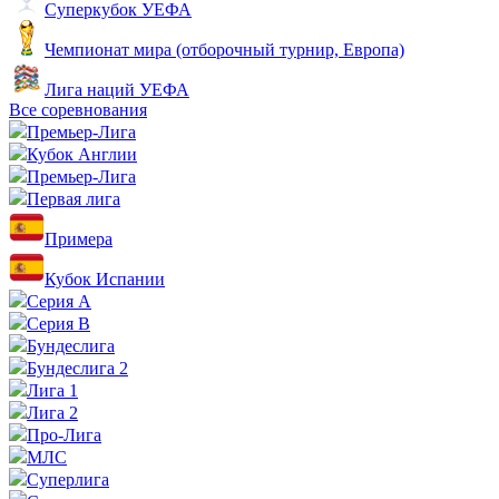
Суперкубок УЕФА
Чемпионат мира (отборочный турнир, Европа)
Лига наций УЕФА
Все соревнования
Премьер-Лига
Кубок Англии
Премьер-Лига
Первая лига
Примера
Кубок Испании
Серия А
Серия B
Бундеслига
Бундеслига 2
Лига 1
Лига 2
Про-Лига
МЛС
Суперлига