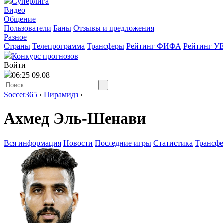
Суперлига
Видео
Общение
Пользователи
Баны
Отзывы и предложения
Разное
Страны
Телепрограмма
Трансферы
Рейтинг ФИФА
Рейтинг У
Конкурс прогнозов
Войти
06:25 09.08
Soccer365
›
Пирамидз
›
Ахмед Эль-Шенави
Вся информация
Новости
Последние игры
Статистика
Трансф