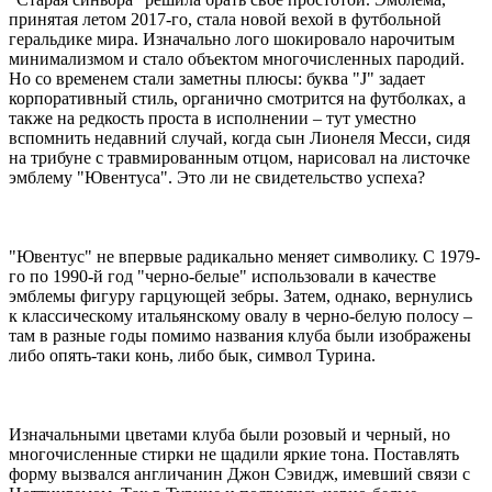
принятая летом 2017-го, стала новой вехой в футбольной
геральдике мира. Изначально лого шокировало нарочитым
минимализмом и стало объектом многочисленных пародий.
Но со временем стали заметны плюсы: буква "J" задает
корпоративный стиль, органично смотрится на футболках, а
также на редкость проста в исполнении – тут уместно
вспомнить недавний случай, когда сын Лионеля Месси, сидя
на трибуне с травмированным отцом, нарисовал на листочке
эмблему "Ювентуса". Это ли не свидетельство успеха?
"Ювентус" не впервые радикально меняет символику. С 1979-
го по 1990-й год "черно-белые" использовали в качестве
эмблемы фигуру гарцующей зебры. Затем, однако, вернулись
к классическому итальянскому овалу в черно-белую полосу –
там в разные годы помимо названия клуба были изображены
либо опять-таки конь, либо бык, символ Турина.
Изначальными цветами клуба были розовый и черный, но
многочисленные стирки не щадили яркие тона. Поставлять
форму вызвался англичанин Джон Сэвидж, имевший связи с