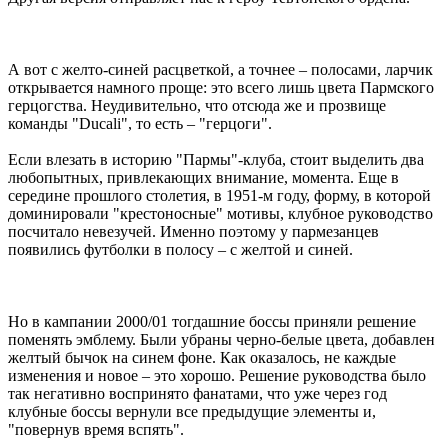
А вот с желто-синей расцветкой, а точнее – полосами, ларчик
открывается намного проще: это всего лишь цвета Пармского
герцогства. Неудивительно, что отсюда же и прозвище
команды "Ducali", то есть – "герцоги".
Если влезать в историю "Пармы"-клуба, стоит выделить два
любопытных, привлекающих внимание, момента. Еще в
середине прошлого столетия, в 1951-м году, форму, в которой
доминировали "крестоносные" мотивы, клубное руководство
посчитало невезучей. Именно поэтому у пармезанцев
появились футболки в полосу – с желтой и синей.
Но в кампании 2000/01 тогдашние боссы приняли решение
поменять эмблему. Были убраны черно-белые цвета, добавлен
желтый бычок на синем фоне. Как оказалось, не каждые
изменения и новое – это хорошо. Решение руководства было
так негативно воспринято фанатами, что уже через год
клубные боссы вернули все предыдущие элементы и,
"повернув время вспять".