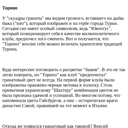
Торино
У "скуадры гранаты" мы видим грозного, вставшего на дыбы
быка ("toro"), который изображен и на гербе города Турин.
Сегодня сие имеет особый символизм, ведь "Ювентус",
который позиционирует себя в качестве космополитичного
клуба, предпочел лого сменить. Вот и получается, что
"Торино" вполне себе можно величать хранителем традиций
Турина.
Куда интереснее поговорить о расцветке "быков". В это не так
легко поверить, но "Торино" как клуб "предпочитал"
гранатовый цвет не всегда. На первой форме клуба были
изображены оранжево-черные мотивы в полоску. Столь
привычная украинскому "Шахтеру" комбинация цветов не
была признана удачной и успешной. Во многом потому, что
напоминала цвета Габсбургов, а они – исторические враги
династии Савой, правившей на тот момент в Италии.
Откуда же появился гранатовый как таковой? Версий