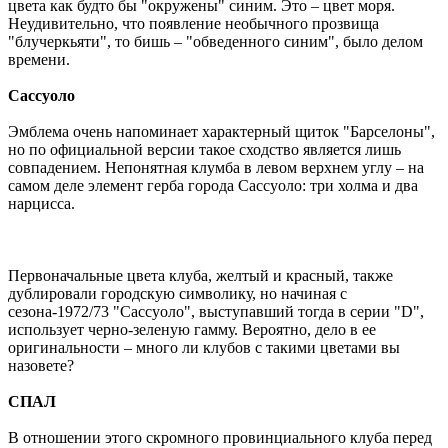
цвета как будто бы "окружены" синим. Это – цвет моря.
Неудивительно, что появление необычного прозвища
"блучеркьяти", то бишь – "обведенного синим", было делом
времени.
Сассуоло
Эмблема очень напоминает характерный щиток "Барселоны",
но по официальной версии такое сходство является лишь
совпадением. Непонятная клумба в левом верхнем углу – на
самом деле элемент герба города Сассуоло: три холма и два
нарцисса.
Первоначальные цвета клуба, желтый и красный, также
дублировали городскую символику, но начиная с
сезона-1972/73 "Сассуоло", выступавший тогда в серии "D",
использует черно-зеленую гамму. Вероятно, дело в ее
оригинальности – много ли клубов с такими цветами вы
назовете?
СПАЛ
В отношении этого скромного провинциального клуба перед