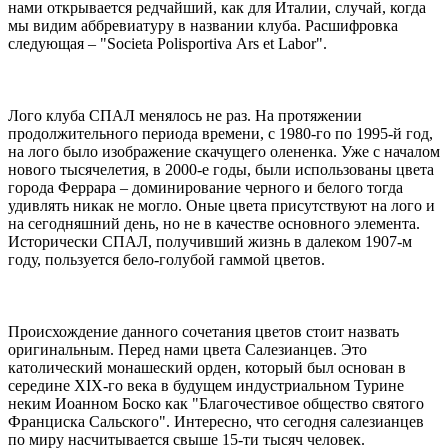
нами открывается редчайший, как для Италии, случай, когда
мы видим аббревиатуру в названии клуба. Расшифровка
следующая – "Societa Polisportiva Ars et Labor".
Лого клуба СПАЛ менялось не раз. На протяжении
продолжительного периода времени, с 1980-го по 1995-й год,
на лого было изображение скачущего олененка. Уже с началом
нового тысячелетия, в 2000-е годы, были использованы цвета
города Феррара – доминирование черного и белого тогда
удивлять никак не могло. Оные цвета присутствуют на лого и
на сегодняшний день, но не в качестве основного элемента.
Исторически СПАЛ, получивший жизнь в далеком 1907-м
году, пользуется бело-голубой гаммой цветов.
Происхождение данного сочетания цветов стоит назвать
оригинальным. Перед нами цвета Салезианцев. Это
католический монашеский орден, который был основан в
середине XIX-го века в будущем индустриальном Турине
неким Иоанном Боско как "Благочестивое общество святого
Франциска Сальского". Интересно, что сегодня салезианцев
по миру насчитывается свыше 15-ти тысяч человек.