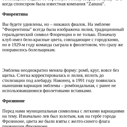
когда спонсором была известная компания "Zanussi".
Фиорентина
Вы будете удивлены, но – никаких фиалок. На эмблеме
"Фиорентины" всегда была изображена лилия, традиционный
геральдический символ Флоренции и не только. Поначалу
клуб имел бело-красные цвета, совпадающие с городскими,
но в 1929-м году команда сыграла в фиолетовом, что сразу же
понравилось болельщикам.
Эмблема неоднократно меняла форму: ромб, круг, вовсе без
щитка. Слегка корректировалась и лилия, вплоть до
стилизации под алебарду. Наконец, в 1991 году появилась
нынешняя вариация эмблемы – ромбоидальная, с ранее не
использовавшимися фиолетовыми вставками.
Фрозиноне
Перед нами муниципальная символика с легкими вариациями
на тему. Изначально лев был золотым, как на гербе города
Фрозиноне, цвета же были взяты с желто-синего флага
провинции Фрозиноне.