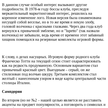
В данном случае особый интерес вызывают другие
подробности. В 1978-м году боссы клуба, преследуя
меркантильный маркетинговый интерес, решились на
коренное изменение лого. Новая версия была ознаменована
несущей собой веселье, но в то же время и некую злобу,
головой волчонка с красными глазками. Через два года клуб
вернулся к привычной эмблеме, но и "lupetto" (так назвали
волчонка) не забывали, ведь время от времени этот забавный
хищник помещался на резервные комплекты игровой формы.
К слову, о делах насущных. Игровую форму родного клуба
Франческо Тотти на текущий сезон стоит охарактеризовать
как на редкость продуманную. Основным вариантом стал
привычный красный цвет. Выездным – серый, он же
стилизован под волчью шкуру. Третьим комплектом стал
желтый с нанесенным узором в виде карты центральной части
столицы Италии.
Сампдория
Во втором (но не №2 – нашей целью является не расставить
акценты на предмет популярности, а поговорить о символах и