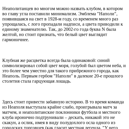
Неаполитанцев во многом можно назвать клубом, в котором
во главу угла поставили минимализм. Эмблема "Наполи",
появившаяся на свет в 1928-м году, со временем много раз
упрощалась, с лого пропадали надписи, а цвета приводили к
единому знаменателю. Так, до 2002-го года буква N была
желтой, но стоит признать, что белый цвет выглядит
гармоничнее.
Клубная же расцветка всегда была одинаковой: синий
символизировал собой цвет моря, голубой был цветом неба, и
это более чем уместно для такого прибрежного города, как
Неаполь. Первым гербом "Наполи" в далекие 20-е прошлого
столетия стала гарцующая лошадь.
Здесь стоит привести забавную историю. В то время команда
из Неаполя выступала крайне слабо, проигрывала матч за
матчем, и неаполитанские поклонники футбола и местного
клуба иронично подтрунивали – дескать, никакой это не
скакун, а ослик, имея в виду полудохлого осла одного из
городских торговцев (как гласит местная легенда, "У него