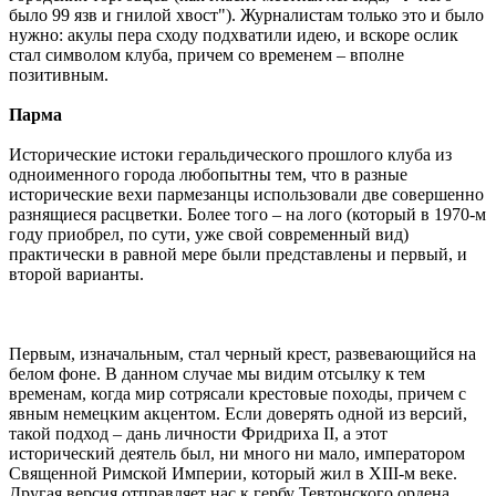
было 99 язв и гнилой хвост"). Журналистам только это и было
нужно: акулы пера сходу подхватили идею, и вскоре ослик
стал символом клуба, причем со временем – вполне
позитивным.
Парма
Исторические истоки геральдического прошлого клуба из
одноименного города любопытны тем, что в разные
исторические вехи пармезанцы использовали две совершенно
разнящиеся расцветки. Более того – на лого (который в 1970-м
году приобрел, по сути, уже свой современный вид)
практически в равной мере были представлены и первый, и
второй варианты.
Первым, изначальным, стал черный крест, развевающийся на
белом фоне. В данном случае мы видим отсылку к тем
временам, когда мир сотрясали крестовые походы, причем с
явным немецким акцентом. Если доверять одной из версий,
такой подход – дань личности Фридриха II, а этот
исторический деятель был, ни много ни мало, императором
Священной Римской Империи, который жил в XIII-м веке.
Другая версия отправляет нас к гербу Тевтонского ордена.