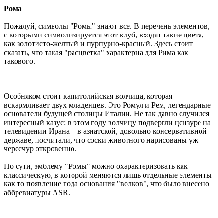
Рома
Пожалуй, символы "Ромы" знают все. В перечень элементов,
с которыми символизируется этот клуб, входят такие цвета,
как золотисто-желтый и пурпурно-красный. Здесь стоит
сказать, что такая "расцветка" характерна для Рима как
такового.
Особняком стоит капитолийская волчица, которая
вскармливает двух младенцев. Это Ромул и Рем, легендарные
основатели будущей столицы Италии. Не так давно случился
интересный казус: в этом году волчицу подвергли цензуре на
телевидении Ирана – в азиатской, довольно консервативной
державе, посчитали, что соски животного нарисованы уж
чересчур откровенно.
По сути, эмблему "Ромы" можно охарактеризовать как
классическую, в которой меняются лишь отдельные элементы
как то появление года основания "волков", что было внесено
аббревиатуры ASR.