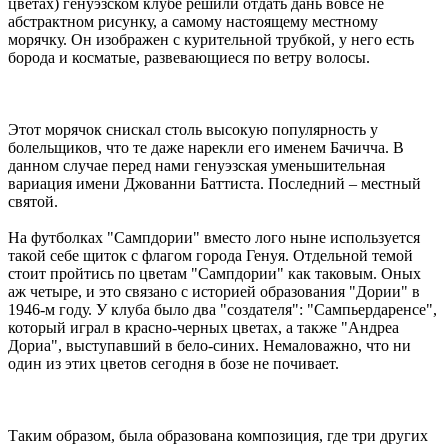
цветах) генуэзском клубе решили отдать дань вовсе не
абстрактном рисунку, а самому настоящему местному
морячку. Он изображен с курительной трубкой, у него есть
борода и косматые, развевающиеся по ветру волосы.
Этот морячок снискал столь высокую популярность у
болельщиков, что те даже нарекли его именем Бачичча. В
данном случае перед нами генуэзская уменьшительная
вариация имени Джованни Баттиста. Последний – местный
святой.
На футболках "Сампдории" вместо лого ныне используется
такой себе щиток с флагом города Генуя. Отдельной темой
стоит пройтись по цветам "Сампдории" как таковым. Оных
аж четыре, и это связано с историей образования "Дории" в
1946-м году. У клуба было два "создателя": "Сампьердаренсе",
который играл в красно-черных цветах, а также "Андреа
Дориа", выступавший в бело-синих. Немаловажно, что ни
один из этих цветов сегодня в бозе не почивает.
Таким образом, была образована композиция, где три других