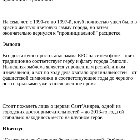
На семь лет, с 1990-го по 1997-й, клуб полностью ушел было в
красно-желтую цветовую гамму города, но затем
окончательно вернулся к "провинциальной" расцветке.
Эмполи
Все достаточно просто: анаграмма EFC на синем фоне – цвет
традиционно соответствует гербу и флагу города Эмполи.
Нынешняя эмблема является упрощенным рестайлингом
изначальной, а вот по ходу дела хватало оригинальностей – от
фашистской символики в соответствующие годы до черного
осла с крыльями уже в послевоенное время.
Стоит пожалеть лишь о церкви Сант’Андреа, одной из
городских достопримечательностей – до 2013-го года ей
стабильно находилось место на клубном гербе.
Ювентус
"Старая синьора" решила брать свое простотой. Эмблема,