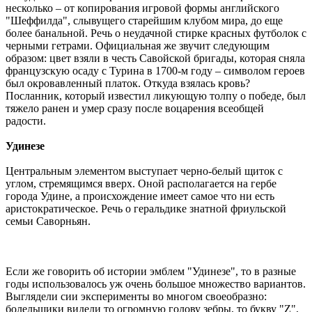
несколько – от копирования игровой формы английского
"Шеффилда", слывущего старейшим клубом мира, до еще
более банальной. Речь о неудачной стирке красных футболок с
черными гетрами. Официальная же звучит следующим
образом: цвет взяли в честь Савойской бригады, которая сняла
французскую осаду с Турина в 1700-м году – символом героев
был окровавленный платок. Откуда взялась кровь?
Посланник, который известил ликующую толпу о победе, был
тяжело ранен и умер сразу после воцарения всеобщей
радости.
Удинезе
Центральным элементом выступает черно-белый щиток с
углом, стремящимся вверх. Оной располагается на гербе
города Удине, а происхождение имеет самое что ни есть
аристократическое. Речь о геральдике знатной фриульской
семьи Саворньян.
Если же говорить об истории эмблем "Удинезе", то в разные
годы использовалось уж очень большое множество вариантов.
Выглядели сии эксперименты во многом своеобразно:
болельщики видели то огромную голову зебры, то букву "Z",