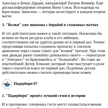
Арнольд и Бенце Дардаи, нападающий Патрик Виммер. Ещё
дисквалифицирован опорник Вини Соуза. Вся надежда на
Кристиана Эриксена ― ветеран ассистирует в каждом втором
матче.
3. "Волки" уже знакомы с борьбой в стыковых матчах
И это действительно важно в такой ситуации. Насколько бы
велики не были ресурсы клуба и его амбиции,
соответствовать им не удаётся далеко не в первый раз. Точнее
предстоящая попытка сохранить прописку в элитном
дивизионе через стыки станет для "волков" третьей. При этом
они дважды ранее спокойно добивались своего ― переиграли
и "Айнтрахт" из Брауншвейга, и "Хольштайн". Во главе же
опытнейший Дитер Хеккинг, который тоже выступает в роли
такого спасителя вовсе не первый раз. Подобные детали
действительно можно считать преимуществом хозяев.
Падерборн 07
1. "Падерборн" провёл лучший сезон в истории
И в противовес сопернику гости могут похвастаться явным