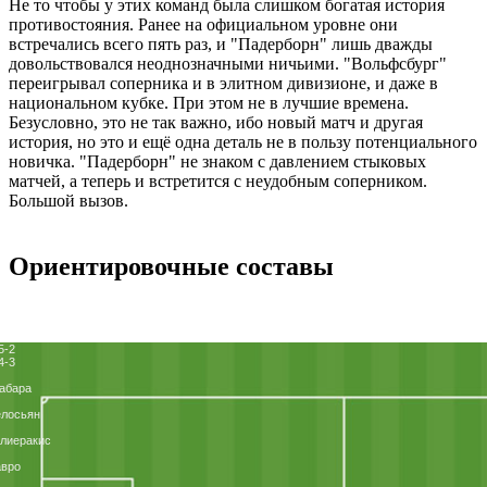
Не то чтобы у этих команд была слишком богатая история
противостояния. Ранее на официальном уровне они
встречались всего пять раз, и "Падерборн" лишь дважды
довольствовался неоднозначными ничьими. "Вольфсбург"
переигрывал соперника и в элитном дивизионе, и даже в
национальном кубке. При этом не в лучшие времена.
Безусловно, это не так важно, ибо новый матч и другая
история, но это и ещё одна деталь не в пользу потенциального
новичка. "Падерборн" не знаком с давлением стыковых
матчей, а теперь и встретится с неудобным соперником.
Большой вызов.
Ориентировочные составы
5-2
4-3
абара
елосьян
лиеракис
авро