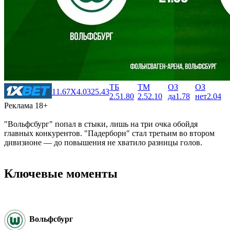
ТБ
ТМ
ОЗ
ОЗ
1
1.67
X
4.03
2
5.43
2.5
1.80
2.5
2.10
да
1.78
нет
2.04
Реклама 18+
"Вольфсбург" попал в стыки, лишь на три очка обойдя
главных конкурентов. "Падерборн" стал третьим во втором
дивизионе ― до повышения не хватило разницы голов.
Ключевые моменты
Вольфсбург