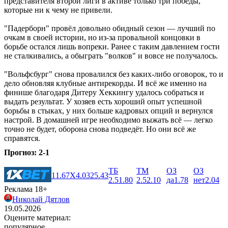
представителя второй лиги в активе только три победы,
которые ни к чему не привели.
"Падерборн" провёл довольно обидный сезон ― лучший по
очкам в своей истории, но из-за провальной концовки в
борьбе остался лишь вопреки. Ранее с таким давлением гости
не сталкивались, а обыграть "волков" и вовсе не получалось.
"Вольфсбург" снова провалился без каких-либо оговорок, то и
дело обновляя клубные антирекорды. И всё же именно на
финише благодаря Дитеру Хеккингу удалось собраться и
выдать результат. У хозяев есть хороший опыт успешной
борьбы в стыках, у них больше кадровых опций и вернулся
настрой. В домашней игре необходимо выжать всё ― легко
точно не будет, оборона снова подведёт. Но они всё же
справятся.
Прогноз: 2-1
ТБ
ТМ
ОЗ
ОЗ
1
1.67
X
4.03
2
5.43
2.5
1.80
2.5
2.10
да
1.78
нет
2.04
Реклама 18+
Николай Дятлов
19.05.2026
Оцените материал:
популярное