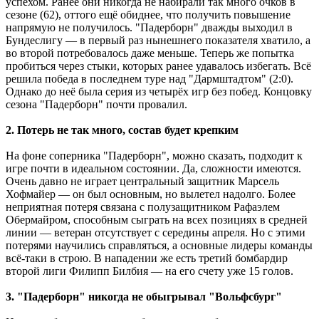
успехом. Ранее они никогда не набирали так много очков в
сезоне (62), оттого ещё обиднее, что получить повышение
напрямую не получилось. "Падерборн" дважды выходил в
Бундеслигу ― в первый раз нынешнего показателя хватило, а
во второй потребовалось даже меньше. Теперь же попытка
пробиться через стыки, которых ранее удавалось избегать. Всё
решила победа в последнем туре над "Дармштадтом" (2:0).
Однако до неё была серия из четырёх игр без побед. Концовку
сезона "Падерборн" почти провалил.
2. Потерь не так много, состав будет крепким
На фоне соперника "Падерборн", можно сказать, подходит к
игре почти в идеальном состоянии. Да, сложности имеются.
Очень давно не играет центральный защитник Марсель
Хофмайер ― он был основным, но вылетел надолго. Более
неприятная потеря связана с полузащитником Рафаэлем
Обермайром, способным сыграть на всех позициях в средней
линии ― ветеран отсутствует с середины апреля. Но с этими
потерями научились справляться, а основные лидеры команды
всё-таки в строю. В нападении же есть третий бомбардир
второй лиги Филипп Билбия ― на его счету уже 15 голов.
3. "Падерборн" никогда не обыгрывал "Вольфсбург"