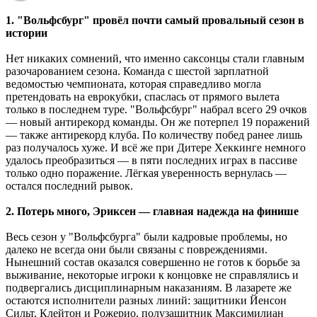
1. "Вольфсбург" провёл почти самый провальный сезон в
истории
Нет никаких сомнений, что именно саксонцы стали главным
разочарованием сезона. Команда с шестой зарплатной
ведомостью чемпионата, которая справедливо могла
претендовать на еврокубки, спаслась от прямого вылета
только в последнем туре. "Вольфсбург" набрал всего 29 очков
― новый антирекорд команды. Он же потерпел 19 поражений
― также антирекорд клуба. По количеству побед ранее лишь
раз получалось хуже. И всё же при Дитере Хеккинге немного
удалось преобразиться ― в пяти последних играх в пассиве
только одно поражение. Лёгкая уверенность вернулась ―
остался последний рывок.
2. Потерь много, Эриксен ― главная надежда на финише
Весь сезон у "Вольфсбурга" были кадровые проблемы, но
далеко не всегда они были связаны с повреждениями.
Нынешний состав оказался совершенно не готов к борьбе за
выживание, некоторые игроки к концовке не справлялись и
подвергались дисциплинарным наказаниям. В лазарете же
остаются исполнители разных линий: защитники Йенсон
Сильт, Клейтон и Рожерио, полузащитник Максимилиан