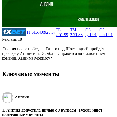
ТБ
ТМ
ОЗ
ОЗ
1
1.61
X
4.09
2
5.37
2.5
1.99
2.5
1.83
да
1.91
нет
1.91
Реклама 18+
Япония после победы в Глазго над Шотландией пройдёт
проверку Англией на Уэмбли. Справится ли с давлением
команда Хадзимэ Мориясу?
Ключевые моменты
Англия
1. Англия допустила ничью с Уругваем, Тухель ищет
позитивные моменты