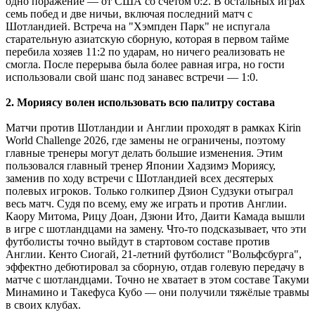
одно поражение ― от США со счётом 0:2. В остальных играх
семь побед и две ничьи, включая последний матч с
Шотландией. Встреча на "Хэмпден Парк" не испугала
старательную азиатскую сборную, которая в первом тайме
перебила хозяев 11:2 по ударам, но ничего реализовать не
смогла. После перерыва была более равная игра, но гости
использовали свой шанс под занавес встречи ― 1:0.
2. Мориясу волен использовать всю палитру состава
Матчи против Шотландии и Англии проходят в рамках Kirin
World Challenge 2026, где замены не ограничены, поэтому
главные тренеры могут делать большие изменения. Этим
пользовался главный тренер Японии Хадзимэ Мориясу,
заменив по ходу встречи с Шотландией всех десятерых
полевых игроков. Только голкипер Дзион Судзуки отыграл
весь матч. Судя по всему, ему же играть и против Англии.
Каору Митома, Рицу Доан, Дзюни Ито, Даити Камада вышли
в игре с шотландцами на замену. Что-то подсказывает, что эти
футболисты точно выйдут в стартовом составе против
Англии. Кенто Сиогай, 21-летний футболист "Вольфсбурга",
эффектно дебютировал за сборную, отдав голевую передачу в
матче с шотландцами. Точно не хватает в этом составе Такуми
Минамино и Такефуса Кубо ― они получили тяжёлые травмы
в своих клубах.