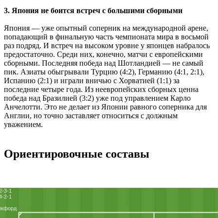
3. Япония не боится встреч с большими сборными
Япония ― уже опытный соперник на международной арене,
попадающий в финальную часть чемпионата мира в восьмой
раз подряд. И встреч на высоком уровне у японцев набралось
предостаточно. Среди них, конечно, матчи с европейскими
сборными. Последняя победа над Шотландией ― не самый
пик. Азиаты обыгрывали Турцию (4:2), Германию (4:1, 2:1),
Испанию (2:1) и играли вничью с Хорватией (1:1) за
последние четыре года. Из неевропейских сборных ценна
победа над Бразилией (3:2) уже под управлением Карло
Анчелотти. Это не делает из Японии равного соперника для
Англии, но точно заставляет относиться с должным
уважением.
Ориентировочные составы
2-3-1
4-2-1
икфорд