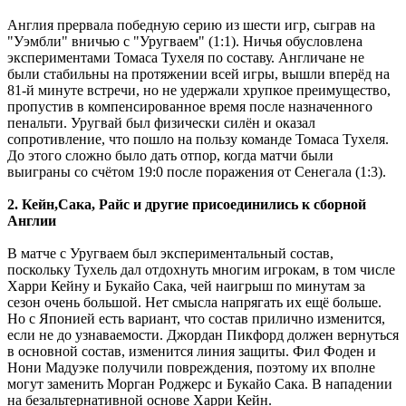
Англия прервала победную серию из шести игр, сыграв на
"Уэмбли" вничью с "Уругваем" (1:1). Ничья обусловлена
экспериментами Томаса Тухеля по составу. Англичане не
были стабильны на протяжении всей игры, вышли вперёд на
81-й минуте встречи, но не удержали хрупкое преимущество,
пропустив в компенсированное время после назначенного
пенальти. Уругвай был физически силён и оказал
сопротивление, что пошло на пользу команде Томаса Тухеля.
До этого сложно было дать отпор, когда матчи были
выиграны со счётом 19:0 после поражения от Сенегала (1:3).
2. Кейн,Сака, Райс и другие присоединились к сборной
Англии
В матче с Уругваем был экспериментальный состав,
поскольку Тухель дал отдохнуть многим игрокам, в том числе
Харри Кейну и Букайо Сака, чей наигрыш по минутам за
сезон очень большой. Нет смысла напрягать их ещё больше.
Но с Японией есть вариант, что состав прилично изменится,
если не до узнаваемости. Джордан Пикфорд должен вернуться
в основной состав, изменится линия защиты. Фил Фоден и
Нони Мадуэке получили повреждения, поэтому их вполне
могут заменить Морган Роджерс и Букайо Сака. В нападении
на безальтернативной основе Харри Кейн.