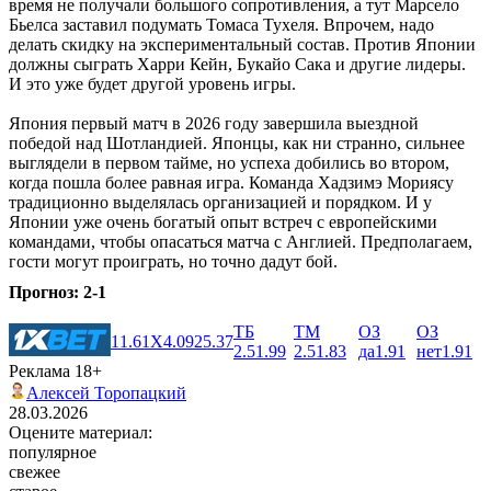
время не получали большого сопротивления, а тут Марсело
Бьелса заставил подумать Томаса Тухеля. Впрочем, надо
делать скидку на экспериментальный состав. Против Японии
должны сыграть Харри Кейн, Букайо Сака и другие лидеры.
И это уже будет другой уровень игры.
Япония первый матч в 2026 году завершила выездной
победой над Шотландией. Японцы, как ни странно, сильнее
выглядели в первом тайме, но успеха добились во втором,
когда пошла более равная игра. Команда Хадзимэ Мориясу
традиционно выделялась организацией и порядком. И у
Японии уже очень богатый опыт встреч с европейскими
командами, чтобы опасаться матча с Англией. Предполагаем,
гости могут проиграть, но точно дадут бой.
Прогноз: 2-1
ТБ
ТМ
ОЗ
ОЗ
1
1.61
X
4.09
2
5.37
2.5
1.99
2.5
1.83
да
1.91
нет
1.91
Реклама 18+
Алексей Торопацкий
28.03.2026
Оцените материал:
популярное
свежее