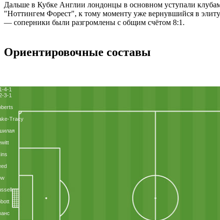
Дальше в Кубке Англии лондонцы в основном уступали клубам 
"Ноттингем Форест", к тому моменту уже вернувшийся в элит
― соперники были разгромлены с общим счётом 8:1.
Ориентировочные составы
1-4-1
2-3-1
berts
ake-Tracy
шилая
witt
ins
eed
ow
ssell
bott
ванс