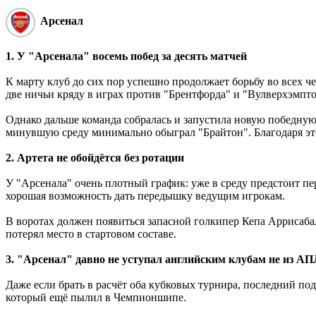
Арсенал
1. У "Арсенала" восемь побед за десять матчей
К марту клуб до сих пор успешно продолжает борьбу во всех ч
две ничьи кряду в играх против "Брентфорда" и "Вулверхэмпто
Однако дальше команда собралась и запустила новую победную с
минувшую среду минимально обыграл "Брайтон". Благодаря это
2. Артета не обойдётся без ротации
У "Арсенала" очень плотный график: уже в среду предстоит пер
хорошая возможность дать передышку ведущим игрокам.
В воротах должен появиться запасной голкипер Кепа Аррисаба
потерял место в стартовом составе.
3. "Арсенал" давно не уступал английским клубам не из А
Даже если брать в расчёт оба кубковых турнира, последний по
который ещё пылил в Чемпионшипе.