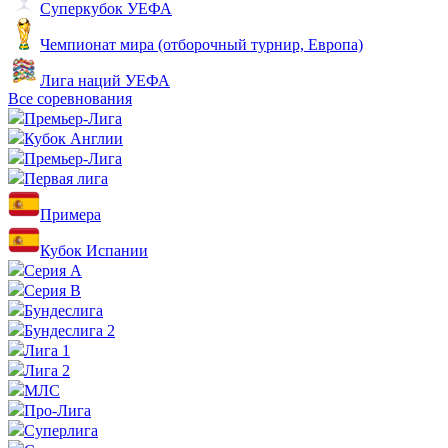
Суперкубок УЕФА
Чемпионат мира (отборочный турнир, Европа)
Лига наций УЕФА
Все соревнования
Премьер-Лига
Кубок Англии
Премьер-Лига
Первая лига
Примера
Кубок Испании
Серия А
Серия B
Бундеслига
Бундеслига 2
Лига 1
Лига 2
МЛС
Про-Лига
Суперлига