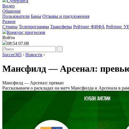
Суперлига
Видео
Общение
Пользователи
Баны
Отзывы и предложения
Разное
Страны
Телепрограмма
Трансферы
Рейтинг ФИФА
Рейтинг У
Конкурс прогнозов
Войти
08:54 07.08
Soccer365
›
Новости
›
Мансфилд ― Арсенал: превь
Мансфилд ― Арсенал: превью
Рассказываем о раскладах на матч Мансфилда и Арсенала в рам