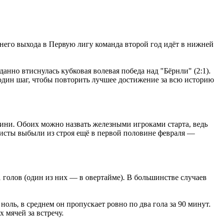
него выхода в Первую лигу команда второй год идёт в нижней
нно втиснулась кубковая волевая победа над "Бёрнли" (2:1).
 один шаг, чтобы повторить лучшее достижение за всю историю
ни. Обоих можно назвать железными игроками старта, ведь
листы выбыли из строя ещё в первой половине февраля ―
1 голов (один из них ― в овертайме). В большинстве случаев
оль, в среднем он пропускает ровно по два гола за 90 минут.
 мячей за встречу.