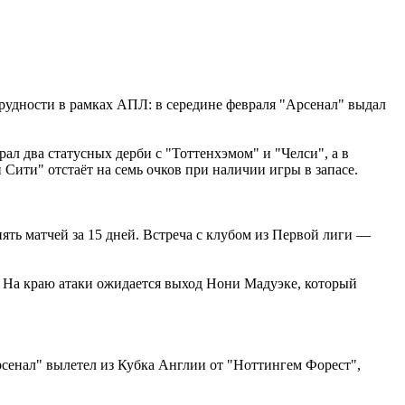
трудности в рамках АПЛ: в середине февраля "Арсенал" выдал
ал два статусных дерби с "Тоттенхэмом" и "Челси", а в
Сити" отстаёт на семь очков при наличии игры в запасе.
пять матчей за 15 дней. Встреча с клубом из Первой лиги ―
. На краю атаки ожидается выход Нони Мадуэке, который
рсенал" вылетел из Кубка Англии от "Ноттингем Форест",