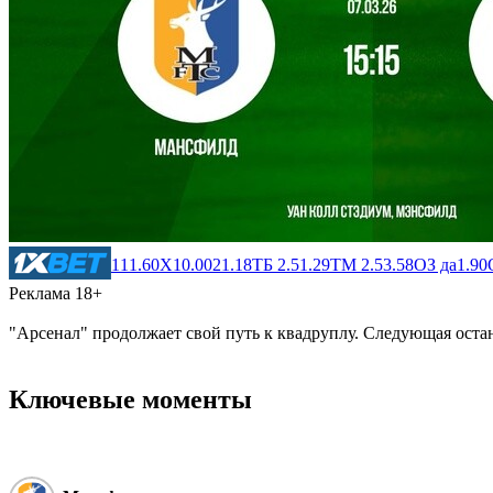
1
11.60
X
10.00
2
1.18
ТБ 2.5
1.29
ТМ 2.5
3.58
ОЗ да
1.90
Реклама 18+
"Арсенал" продолжает свой путь к квадруплу. Следующая оста
Ключевые моменты