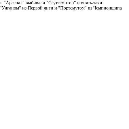
в "Арсенал" выбивали "Саутгемптон" и опять-таки
с "Уиганом" из Первой лиги и "Портсмутом" из Чемпионшипа