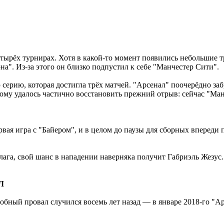
етырёх турнирах. Хотя в какой-то момент появились небольшие 
на". Из-за этого он близко подпустил к себе "Манчестер Сити".
ерию, которая достигла трёх матчей. "Арсенал" поочерёдно забр
му удалось частично восстановить прежний отрыв: сейчас "Ман 
вая игра с "Байером", и в целом до паузы для сборных впереди 
лага, свой шанс в нападении наверняка получит Габриэль Жезус
ПЛ
добный провал случился восемь лет назад ― в январе 2018-го "А