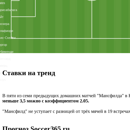
tes
рисабалага
йт
оскера
алафиори
ис-Скелли
ргор
убименди
оссард
аверц
Ставки на тренд
адуэке
езус
В пяти из семи предыдущих домашних матчей "Мансфилда" в Ку
меньше 3,5 можно с коэффициентом 2.05.
"Мансфилд" не уступает с разницей от трёх мячей в 19 встречах
Прогноз Soccer365.ru