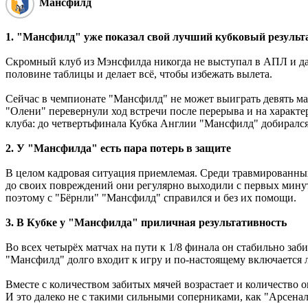
Мансфилд
1. "Мансфилд" уже показал свой лучший кубковый результат
Скромный клуб из Мэнсфилда никогда не выступал в АПЛ и даж
половине таблицы и делает всё, чтобы избежать вылета.
Сейчас в чемпионате "Мансфилд" не может выиграть девять мат
"Олени" перевернули ход встречи после перерыва и на характе
клуба: до четвертьфинала Кубка Англии "Мансфилд" добирался 
2. У "Мансфилда" есть пара потерь в защите
В целом кадровая ситуация приемлемая. Среди травмированны
до своих повреждений они регулярно выходили с первых мину
поэтому с "Бёрнли" "Мансфилд" справился и без их помощи.
3. В Кубке у "Мансфилда" приличная результативность
Во всех четырёх матчах на пути к 1/8 финала он стабильно за
"Мансфилд" долго входит к игру и по-настоящему включается 
Вместе с количеством забитых мячей возрастает и количество о
И это далеко не с такими сильными соперниками, как "Арсенал