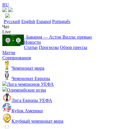
RU
Русский
English
Espanol
Português
Чат
Live
Бавария ― Астон Вилла: превью
Новости
Статьи
Прогнозы
Обзор прессы
Матчи
Соревнования
Чемпионат мира
Чемпионат Европы
Лига чемпионов УЕФА
Олимпийские игры
Лига Европы УЕФА
Кубок Америки
Клубный чемпионат мира