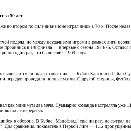
 за 50 лет
е во втором по силе дивизионе играл лишь в 70-х. После недав
чей подряд, но между неудачными играми в рамках лиги неожида
ре пробились в 1/8 финала ― впервые с сезона-1974/75. Остался
ровно один раз, это было ещё в 1969 году.
х выделяются лишь два защитника ― Бэйли Каргилл и Райан Суи
т и нередко проводили полные матчи. С другой стороны, футбо
бивал как минимум два мяча. Суммарно команда настреляла уже 1
лишь после перерыва.
шибок в обороне. В Кубке "Мансфилд" ещё ни разу не сыграл на н
". Для сравнения, показатель в Первой лиге ― 1,12 пропущенных