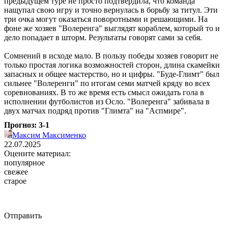
предыдущем туре не просто подтвердила, что команда
нащупал свою игру и точно вернулась в борьбу за титул. Эти
три очка могут оказаться поворотными и решающими. На
фоне же хозяев "Волеренга" выглядят кораблем, который то и
дело попадает в шторм. Результаты говорят сами за себя.
Сомнений в исходе мало. В пользу победы хозяев говорит не
только простая логика возможностей сторон, длина скамейки
запасных и общее мастерство, но и цифры. "Буде-Глимт" был
сильнее "Волеренги" по итогам семи матчей кряду во всех
соревнованиях. В то же время есть смысл ожидать гола в
исполнении футболистов из Осло. "Волеренга" забивала в
двух матчах подряд против "Глимта" на "Аспмире".
Прогноз: 3-1
Максим Максименко
22.07.2025
Оцените материал:
популярное
свежее
старое
Отправить