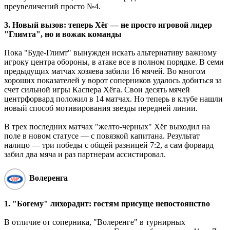
преувеличений просто №4.
3. Новый вызов: теперь Хёг — не просто игровой лидер
"Глимта", но и вожак команды
Пока "Буде-Глимт" вынужден искать альтернативу важному
игроку центра обороны, в атаке все в полном порядке. В семи
предыдущих матчах хозяева забили 16 мячей. Во многом
хороших показателей у ворот соперников удалось добиться за
счет сильной игры Каспера Хёга. Свои десять мячей
центрфорвард положил в 14 матчах. Но теперь в клубе нашли
новый способ мотивирования звезды передней линии.
В трех последних матчах "желто-черных" Хёг выходил на
поле в новом статусе — с повязкой капитана. Результат
налицо — три победы с общей разницей 7:2, а сам форвард
забил два мяча и раз партнерам ассистировал.
Волеренга
1. "Богему" лихорадит: гостям присуще непостоянство
В отличие от соперника, "Волеренге" в турнирных