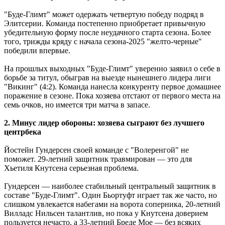
"Буде-Глимт" может одержать четвертую победу подряд в
Элитсерии. Команда постепенно приобретает привычную
убедительную форму после неудачного старта сезона. Более
того, трижды кряду с начала сезона-2025 "желто-черные"
победили впервые.
На прошлых выходных "Буде-Глимт" уверенно заявил о себе в
борьбе за титул, обыграв на выезде нынешнего лидера лиги
"Викинг" (4:2). Команда нанесла конкуренту первое домашнее
поражение в сезоне. Пока хозяева отстают от первого места на
семь очков, но имеется три матча в запасе.
2. Минус лидер обороны: хозяева сыграют без лучшего
центрбека
Йостейн Гундерсен своей команде с "Волеренгой" не
поможет. 29-летний защитник травмирован — это для
Хьетиля Кнутсена серьезная проблема.
Гундерсен — наиболее стабильный центральный защитник в
составе "Буде-Глимт". Один Бьортуфт играет так же часто, но
слишком увлекается набегами на ворота соперника, 20-летний
Вилладс Нильсен талантлив, но пока у Кнутсена доверием
пользуется нечасто, а 33-летний Бреде Мое — без всяких