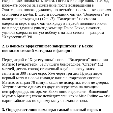
свершениях похвастать нечем. Гости в таблице лишь 11-е. Да,
избежать борьбы за выживание после возвращения в
Элитсерию, похоже, удалось, но нестабильность — второе имя
столичного клуба. В шести последних матчах "Волеренга" не
выиграла четырежды (+2=1-3). "Волеренга" не смогла
одержать верх в двух матчах кряду в первой половине июля,
но в предыдущий уик-энд команде Геира Бакке, наконец,
удалось одержать пятую победу с начала сезона — разгром
"Хеугесунна" 3:0.
2. В поисках эффективного завершителя: у Бакке
появился свежий материал и фаворит
Перед игрой с "Хеугесунном" состав "Волеренги" пополнил
Матиас Грундетьерн. За лучшего бомбардира "Старта" (12
матчей, десять голов) столичный клуб не поскупился
заплатить 300 тысяч евро. Уже через три дня Грундетьерн
первый матч в новой команде начал в стартовом составе.
Матиас отыграл 78 минут, каши не испортил, но и не феерил.
Уступил место одному из двух конкурентов на позиции
центрфорварда, которыми Бакке явно недоволен. Вышедший
Муамер Браянац также неубедителен, как и Мис Рийкс — эти
парни забили аж по одному мячу с начала сезона.
3. Определяет лицо команды: самый опасный игрок в