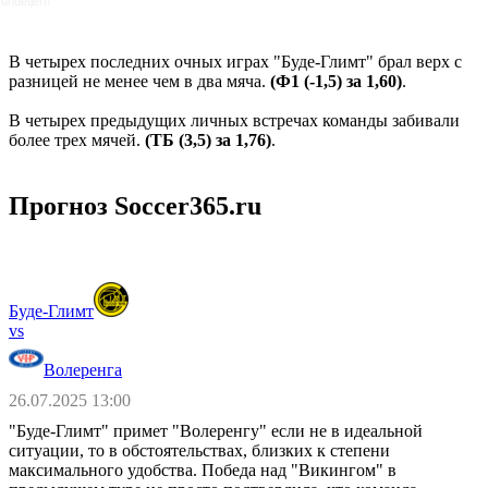
undetjern
В четырех последних очных играх "Буде-Глимт" брал верх с
разницей не менее чем в два мяча.
(Ф1 (-1,5) за 1,60)
.
В четырех предыдущих личных встречах команды забивали
более трех мячей.
(ТБ (3,5) за 1,76)
.
Прогноз Soccer365.ru
Буде-Глимт
vs
Волеренга
26.07.2025 13:00
"Буде-Глимт" примет "Волеренгу" если не в идеальной
ситуации, то в обстоятельствах, близких к степени
максимального удобства. Победа над "Викингом" в