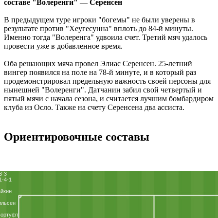
составе "Волеренги" — Серенсен
В предыдущем туре игроки "богемы" не были уверены в
результате против "Хеугесунна" вплоть до 84-й минуты.
Именно тогда "Волеренга" удвоила счет. Третий мяч удалось
провести уже в добавленное время.
Оба решающих мяча провел Элиас Серенсен. 25-летний
вингер появился на поле на 78-й минуте, и в который раз
продемонстрировал предельную важность своей персоны для
нынешней "Волеренги". Датчанин забил свой четвертый и
пятый мячи с начала сезона, и считается лучшим бомбардиром
клуба из Осло. Также на счету Серенсена два ассиста.
Ориентировочные составы
3-3
1-4-1
йкин
ильсен
ьортуфт