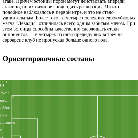
атаке. Причем эстонцы порой могут действовать впереди
активно, но их начинает подводить реализация. Что-то
подобное наблюдалось в первой игре, и это не стало
удивительным. Более того, за четыре последних еврокубковых
матча "Левадия" отличилась всего одним забитым мячом. При
этом эстонцы способны качественно сдерживать атаки
оппонентов ― в четырех из пяти предыдущих встреч на
евроарене клуб не пропускал больше одного гола.
Ориентировочные составы
2-3-1
3-3
ругал
ареш
pušček
enga
авалниекс
ie
nić