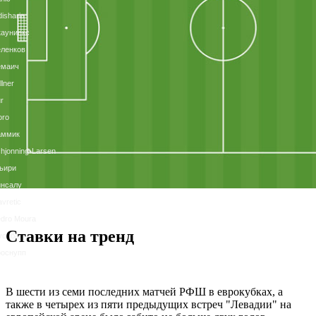
isharia
ауниекс
ленков
емаич
llner
r
oro
аммик
hjonning-Larsen
ьири
йнсалу
vretic
dro Moura
Ставки на тренд
усаба
ооснупп
В шести из семи последних матчей РФШ в еврокубках, а
также в четырех из пяти предыдущих встреч "Левадии" на