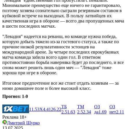
"Левадия" единственный гол пропустила с пенальти.
Минимальное преимущество еще ничего не гарантировало,
поэтому хозяева сознательно сыграли резервным составом в
кубковой встрече на выходных. В пользу латвийцев их
качественная игра в обороне ― всего два пропущенных мяча
в шести последних матчах.
"Левадия" надеется на реванш, но команде нужна победа,
которую добыть тяжело из-за гостевого статуса, а также по
причине низкой результативности эстонцев на
международной арене. За четыре последних еврокубковых
матча команда забила всего один гол. В ответном
противостоянии борьба наверняка будет до последнего, и все
снова может решить лишь один мяч ― "Левадия" тоже
хороша при игре в обороне.
Итоговое предпочтение все же стоит отдать хозяевам ― за
ними домашнее поле и более высокий класс.
Прогноз: 1-0
ТБ
ТМ
ОЗ
ОЗ
1
1.53
X
4.41
2
6.22
2.5
1.63
2.5
2.34
да
1.69
нет
2.11
Реклама 18+
Дмитрий Щурко
13.07.2025