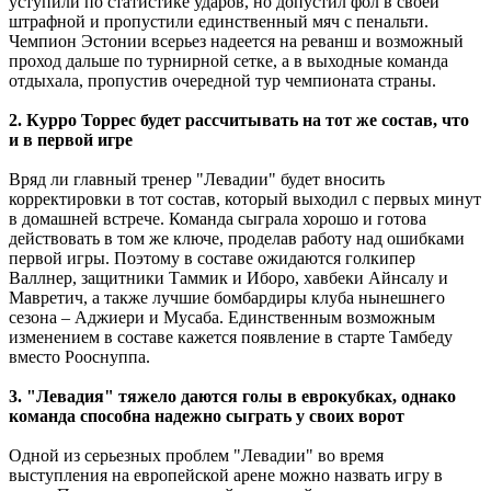
уступили по статистике ударов, но допустил фол в своей
штрафной и пропустили единственный мяч с пенальти.
Чемпион Эстонии всерьез надеется на реванш и возможный
проход дальше по турнирной сетке, а в выходные команда
отдыхала, пропустив очередной тур чемпионата страны.
2. Курро Торрес будет рассчитывать на тот же состав, что
и в первой игре
Вряд ли главный тренер "Левадии" будет вносить
корректировки в тот состав, который выходил с первых минут
в домашней встрече. Команда сыграла хорошо и готова
действовать в том же ключе, проделав работу над ошибками
первой игры. Поэтому в составе ожидаются голкипер
Валлнер, защитники Таммик и Иборо, хавбеки Айнсалу и
Мавретич, а также лучшие бомбардиры клуба нынешнего
сезона – Аджиери и Мусаба. Единственным возможным
изменением в составе кажется появление в старте Тамбеду
вместо Рооснуппа.
3. "Левадия" тяжело даются голы в еврокубках, однако
команда способна надежно сыграть у своих ворот
Одной из серьезных проблем "Левадии" во время
выступления на европейской арене можно назвать игру в