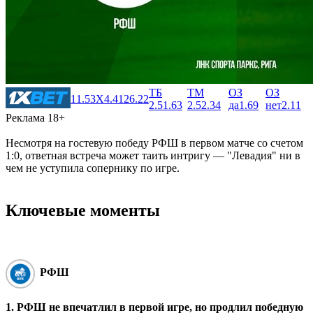
ТБ
ТМ
ОЗ
ОЗ
1
1.53
X
4.41
2
6.22
2.5
1.63
2.5
2.34
да
1.69
нет
2.11
Реклама 18+
Несмотря на гостевую победу РФШ в первом матче со счетом
1:0, ответная встреча может таить интригу ― "Левадия" ни в
чем не уступила сопернику по игре.
Ключевые моменты
РФШ
1. РФШ не впечатлил в первой игре, но продлил победную