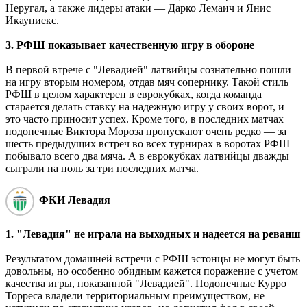
Неругал, а также лидеры атаки ― Дарко Лемаич и Янис
Икауниекс.
3. РФШ показывает качественную игру в обороне
В первой втрече с "Левадией" латвийцы сознательно пошли
на игру вторым номером, отдав мяч сопернику. Такой стиль
РФШ в целом характерен в еврокубках, когда команда
старается делать ставку на надежную игру у своих ворот, и
это часто приносит успех. Кроме того, в последних матчах
подопечные Виктора Мороза пропускают очень редко ― за
шесть предыдущих встреч во всех турнирах в воротах РФШ
побывало всего два мяча. А в еврокубках латвийцы дважды
сыграли на ноль за три последних матча.
ФКИ Левадия
1. "Левадия" не играла на выходных и надеется на реванш
Результатом домашней встречи с РФШ эстонцы не могут быть
довольны, но особенно обидным кажется поражение с учетом
качества игры, показанной "Левадией". Подопечные Курро
Торреса владели территориальным преимуществом, не