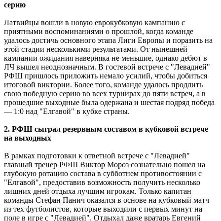
серию
Латвийцы вошли в новую еврокубковую кампанию с
приятными воспоминаниями о прошлой, когда команде
удалось достичь основного этапа Лиги Европы и поразить на
этой стадии несколькими результатами. От нынешней
кампании ожидания наверняка не меньшие, однако дебют в
ЛЧ вышел неоднозначным. В гостевой встрече с "Левадией"
РФШ пришлось приложить немало усилий, чтобы добиться
итоговой виктории. Более того, команде удалось продлить
свою победную серию во всех турнирах до пяти встреч, а в
прошедшие выходные была одержана и шестая подряд победа
― 1:0 над "Елгавой" в кубке страны.
2. РФШ сыграл резервным составом в кубковой встрече
на выходных
В рамках подготовки к ответной встрече с "Левадией"
главный тренер РФШ Виктор Мороз сознательно пошел на
глубокую ротацию состава в субботнем противостоянии с
"Елгавой", предоставив возможность получить несколько
лишних дней отдыха лучшим игрокам. Только капитан
команды Стефан Панич оказался в основе на кубковый матч
из тех футболистов, которые выходили с первых минут на
поле в игре с "Левадией". Отдыхал даже вратарь Евгений