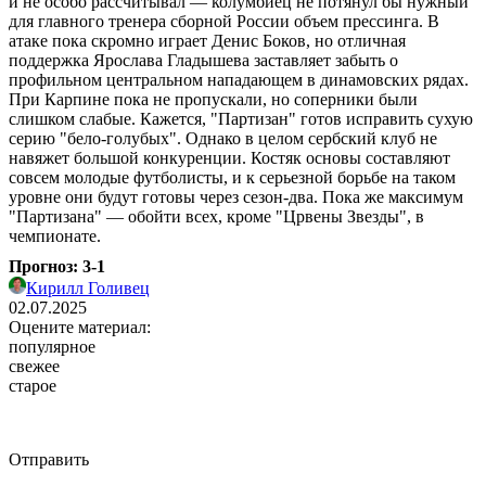
и не особо рассчитывал ― колумбиец не потянул бы нужный
для главного тренера сборной России объем прессинга. В
атаке пока скромно играет Денис Боков, но отличная
поддержка Ярослава Гладышева заставляет забыть о
профильном центральном нападающем в динамовских рядах.
При Карпине пока не пропускали, но соперники были
слишком слабые. Кажется, "Партизан" готов исправить сухую
серию "бело-голубых". Однако в целом сербский клуб не
навяжет большой конкуренции. Костяк основы составляют
совсем молодые футболисты, и к серьезной борьбе на таком
уровне они будут готовы через сезон-два. Пока же максимум
"Партизана" ― обойти всех, кроме "Црвены Звезды", в
чемпионате.
Прогноз: 3-1
Кирилл Голивец
02.07.2025
Оцените материал:
популярное
свежее
старое
Отправить