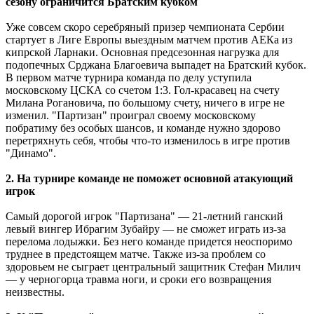
сезону ограничится Братским кубком
Уже совсем скоро серебряный призер чемпионата Сербии
стартует в Лиге Европы выездным матчем против АЕКа из
кипрской Ларнаки. Основная предсезонная нагрузка для
подопечных Срджана Благоевича выпадет на Братский кубок.
В первом матче турнира команда по делу уступила
московскому ЦСКА со счетом 1:3. Гол-красавец на счету
Милана Рогановича, по большому счету, ничего в игре не
изменил. "Партизан" проиграл своему московскому
побратиму без особых шансов, и команде нужно здорово
перетряхнуть себя, чтобы что-то изменилось в игре против
"Динамо".
2. На турнире команде не поможет основной атакующий
игрок
Самый дорогой игрок "Партизана" ― 21-летний ганский
левый вингер Ибрагим Зубайру ― не сможет играть из-за
перелома лодыжки. Без него команде придется неоспоримо
труднее в предстоящем матче. Также из-за проблем со
здоровьем не сыграет центральный защитник Стефан Милич
― у черногорца травма ноги, и сроки его возвращения
неизвестны.