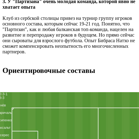
3. У "Партизана" очень молодая команда, которой явно не
хватает опыта
Клуб из сербской столицы привез на турнир группу игроков
основного состава, которым сейчас 19-21 год. Понятно, что
"Партизан", как и любая балканская топ-команда, нацелен на
развитие и перепродажу игроков в будущем. Но прямо сейчас
они сыроваты для взрослого футбола. Опыт Бибраса Натхо не
сможет компенсировать неопытность его многочисленных
партнеров.
Ориентировочные составы
2-3-1
3-3
унёв
аричаль
сипенко
ксальт
серес