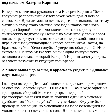
под началом Валерия Карпина
В первом матче под руководством Валерия Карпина "бело-
голубые" расправились с блогерской командой 2Drots со
счетом 3:0. Вряд ли можно делать серьезные выводы по этому
матчу, но сразу стало заметно, что под началом главного
тренера сборной России москвичи показали хорошую
физическую подготовку. Несколько моментов у своих ворот
динамовцы допустили, но это следствие расхлябанности в
игре с сильно уступающим в классе соперником. Затем, на
Братском кубке, "бело-голубые" уверенно обыграли ОФК со
счетом 4:0. В этом матче уже были видны контуры того
основного состава, который Валерий Карпин хочет увидеть,
без учета возможных будущих трансферов.
2. Чавес выбыл до весны, Карраскаль уходит, в "Динамо"
ждут нападающего
Главную потерю "Динамо" понесло на далеком, проходящем
за океаном Золотом кубке КОНКАКАФ. Там в ходе одной из
тренировок сборной Мексики разрыв передней
крестообразной связки колена получил один из ключевых
футболистов "бело-голубых" ― Луис Чавес. Ему уже была
проведена операция, но мексиканца на поле болельщики не
увидят до весны следующего года. Явно нацелен на уход из