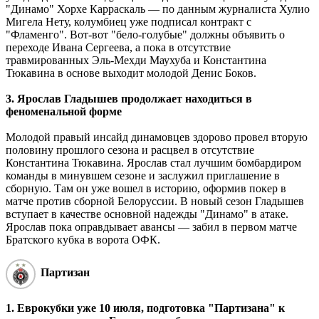
"Динамо" Хорхе Карраскаль ― по данным журналиста Хулио
Мигела Нету, колумбиец уже подписал контракт с
"Фламенго". Вот-вот "бело-голубые" должны объявить о
переходе Ивана Сергеева, а пока в отсутствие
травмированных Эль-Мехди Маухуба и Константина
Тюкавина в основе выходит молодой Денис Боков.
3. Ярослав Гладышев продолжает находиться в
феноменальной форме
Молодой правый инсайд динамовцев здорово провел вторую
половину прошлого сезона и расцвел в отсутствие
Константина Тюкавина. Ярослав стал лучшим бомбардиром
команды в минувшем сезоне и заслужил приглашение в
сборную. Там он уже вошел в историю, оформив покер в
матче против сборной Белоруссии. В новый сезон Гладышев
вступает в качестве основной надежды "Динамо" в атаке.
Ярослав пока оправдывает авансы ― забил в первом матче
Братского кубка в ворота ОФК.
Партизан
1. Еврокубки уже 10 июля, подготовка "Партизана" к