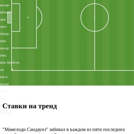
льенде
tthews
ване
beiro
ейнерс
абио
авьер
илва
бло Фрейтес
ене
онато
ркулес
атеус
риас
Ставки на тренд
веральдо
ноббио
"Мамелоди Сандаунз" забивал в каждом из пяти последних