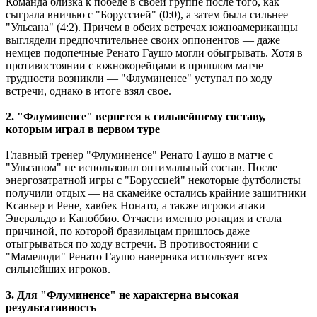
Команда близка к победе в своей группе после того, как
сыграла вничью с "Боруссией" (0:0), а затем была сильнее
"Ульсана" (4:2). Причем в обеих встречах южноамериканцы
выглядели предпочтительнее своих оппонентов — даже
немцев подопечные Ренато Гаушо могли обыгрывать. Хотя в
противостоянии с южнокорейцами в прошлом матче
трудности возникли — "Флуминенсе" уступал по ходу
встречи, однако в итоге взял свое.
2. "Флуминенсе" вернется к сильнейшему составу,
которым играл в первом туре
Главный тренер "Флуминенсе" Ренато Гаушо в матче с
"Ульсаном" не использовал оптимальный состав. После
энергозатратной игры с "Боруссией" некоторые футболисты
получили отдых — на скамейке остались крайние защитники
Ксавьер и Рене, хавбек Нонато, а также игроки атаки
Эверальдо и Каноббио. Отчасти именно ротация и стала
причиной, по которой бразильцам пришлось даже
отыгрываться по ходу встречи. В противостоянии с
"Мамелоди" Ренато Гаушо наверняка использует всех
сильнейших игроков.
3. Для "Флуминенсе" не характерна высокая
результативность