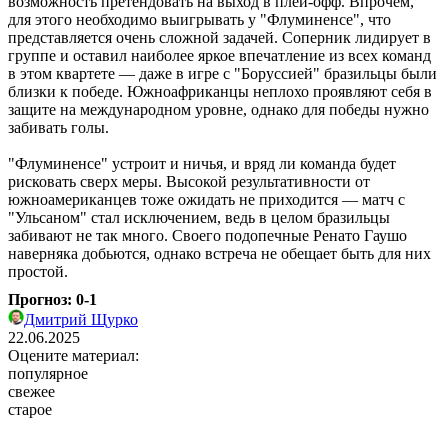
возможность претендовать на выход в плей-офф. Впрочем,
для этого необходимо выигрывать у "Флуминенсе", что
представляется очень сложной задачей. Соперник лидирует в
группе и оставил наиболее яркое впечатление из всех команд
в этом квартете — даже в игре с "Боруссией" бразильцы были
близки к победе. Южноафриканцы неплохо проявляют себя в
защите на международном уровне, однако для победы нужно
забивать голы.
"Флуминенсе" устроит и ничья, и вряд ли команда будет
рисковать сверх меры. Высокой результативности от
южноамериканцев тоже ожидать не приходится — матч с
"Ульсаном" стал исключением, ведь в целом бразильцы
забивают не так много. Своего подопечные Ренато Гаушо
наверняка добьются, однако встреча не обещает быть для них
простой.
Прогноз: 0-1
Дмитрий Щурко
22.06.2025
Оцените материал:
популярное
свежее
старое