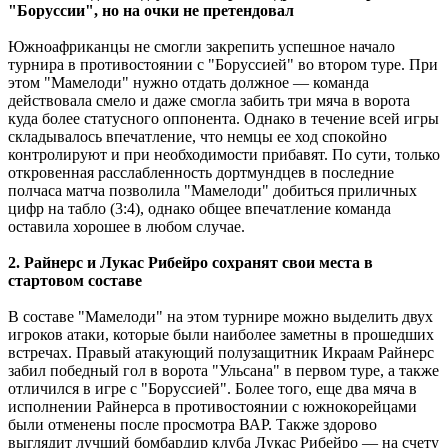
"Боруссии", но на очки не претендовал
Южноафриканцы не смогли закрепить успешное начало
турнира в противостоянии с "Боруссией" во втором туре. При
этом "Мамелоди" нужно отдать должное — команда
действовала смело и даже смогла забить три мяча в ворота
куда более статусного оппонента. Однако в течение всей игры
складывалось впечатление, что немцы ее ход спокойно
контролируют и при необходимости прибавят. По сути, только
откровенная расслабленность дортмундцев в последние
полчаса матча позволила "Мамелоди" добиться приличных
цифр на табло (3:4), однако общее впечатление команда
оставила хорошее в любом случае.
2. Райнерс и Лукас Рибейро сохранят свои места в
стартовом составе
В составе "Мамелоди" на этом турнире можно выделить двух
игроков атаки, которые были наиболее заметны в прошедших
встречах. Правый атакующий полузащитник Икраам Райнерс
забил победный гол в ворота "Ульсана" в первом туре, а также
отличился в игре с "Боруссией". Более того, еще два мяча в
исполнении Райнерса в противостоянии с южнокорейцами
были отменены после просмотра ВАР. Также здорово
выглядит лучший бомбардир клуба Лукас Рибейро — на счету