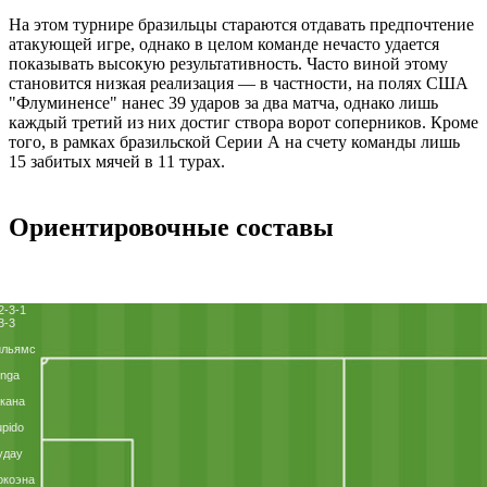
На этом турнире бразильцы стараются отдавать предпочтение
атакующей игре, однако в целом команде нечасто удается
показывать высокую результативность. Часто виной этому
становится низкая реализация — в частности, на полях США
"Флуминенсе" нанес 39 ударов за два матча, однако лишь
каждый третий из них достиг створа ворот соперников. Кроме
того, в рамках бразильской Серии А на счету команды лишь
15 забитых мячей в 11 турах.
Ориентировочные составы
2-3-1
3-3
ильямс
nga
кана
pido
удау
окоэна