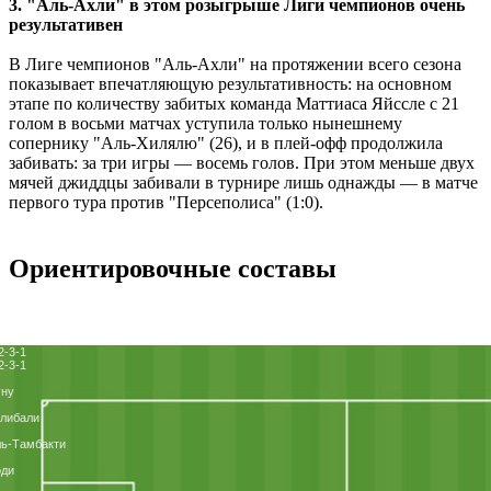
3. "Аль-Ахли" в этом розыгрыше Лиги чемпионов очень
результативен
В Лиге чемпионов "Аль-Ахли" на протяжении всего сезона
показывает впечатляющую результативность: на основном
этапе по количеству забитых команда Маттиаса Яйссле с 21
голом в восьми матчах уступила только нынешнему
сопернику "Аль-Хилялю" (26), и в плей-офф продолжила
забивать: за три игры — восемь голов. При этом меньше двух
мячей джиддцы забивали в турнире лишь однажды — в матче
первого тура против "Персеполиса" (1:0).
Ориентировочные составы
2-3-1
2-3-1
уну
либали
ь-Тамбакти
оди