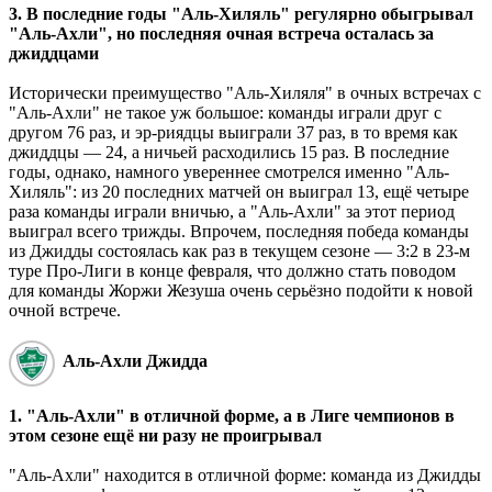
3. В последние годы "Аль-Хиляль" регулярно обыгрывал
"Аль-Ахли", но последняя очная встреча осталась за
джиддцами
Исторически преимущество "Аль-Хиляля" в очных встречах с
"Аль-Ахли" не такое уж большое: команды играли друг с
другом 76 раз, и эр-риядцы выиграли 37 раз, в то время как
джиддцы — 24, а ничьей расходились 15 раз. В последние
годы, однако, намного увереннее смотрелся именно "Аль-
Хиляль": из 20 последних матчей он выиграл 13, ещё четыре
раза команды играли вничью, а "Аль-Ахли" за этот период
выиграл всего трижды. Впрочем, последняя победа команды
из Джидды состоялась как раз в текущем сезоне — 3:2 в 23-м
туре Про-Лиги в конце февраля, что должно стать поводом
для команды Жоржи Жезуша очень серьёзно подойти к новой
очной встрече.
Аль-Ахли Джидда
1. "Аль-Ахли" в отличной форме, а в Лиге чемпионов в
этом сезоне ещё ни разу не проигрывал
"Аль-Ахли" находится в отличной форме: команда из Джидды