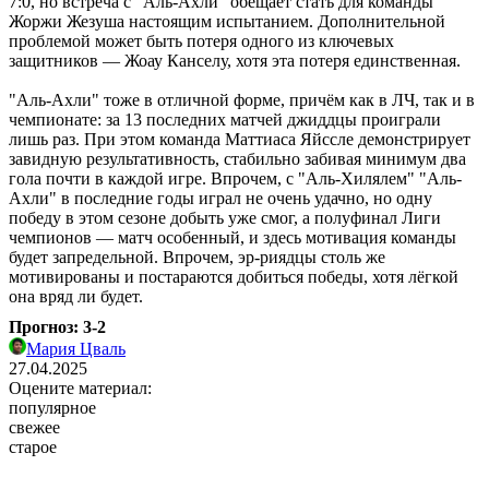
7:0, но встреча с "Аль-Ахли" обещает стать для команды
Жоржи Жезуша настоящим испытанием. Дополнительной
проблемой может быть потеря одного из ключевых
защитников — Жоау Канселу, хотя эта потеря единственная.
"Аль-Ахли" тоже в отличной форме, причём как в ЛЧ, так и в
чемпионате: за 13 последних матчей джиддцы проиграли
лишь раз. При этом команда Маттиаса Яйссле демонстрирует
завидную результативность, стабильно забивая минимум два
гола почти в каждой игре. Впрочем, с "Аль-Хилялем" "Аль-
Ахли" в последние годы играл не очень удачно, но одну
победу в этом сезоне добыть уже смог, а полуфинал Лиги
чемпионов — матч особенный, и здесь мотивация команды
будет запредельной. Впрочем, эр-риядцы столь же
мотивированы и постараются добиться победы, хотя лёгкой
она вряд ли будет.
Прогноз: 3-2
Мария Цваль
27.04.2025
Оцените материал:
популярное
свежее
старое