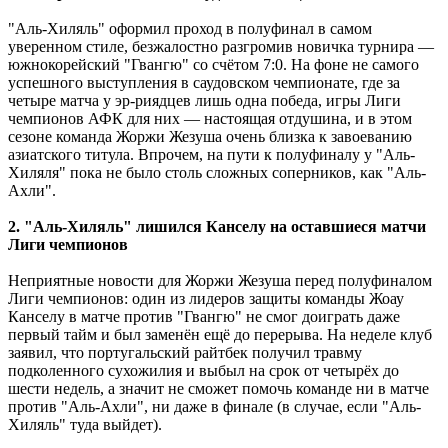
"Аль-Хиляль" оформил проход в полуфинал в самом
уверенном стиле, безжалостно разгромив новичка турнира —
южнокорейский "Гвангю" со счётом 7:0. На фоне не самого
успешного выступления в саудовском чемпионате, где за
четыре матча у эр-риядцев лишь одна победа, игры Лиги
чемпионов АФК для них — настоящая отдушина, и в этом
сезоне команда Жоржи Жезуша очень близка к завоеванию
азиатского титула. Впрочем, на пути к полуфиналу у "Аль-
Хиляля" пока не было столь сложных соперников, как "Аль-
Ахли".
2. "Аль-Хиляль" лишился Канселу на оставшиеся матчи
Лиги чемпионов
Неприятные новости для Жоржи Жезуша перед полуфиналом
Лиги чемпионов: один из лидеров защиты команды Жоау
Канселу в матче против "Гвангю" не смог доиграть даже
первый тайм и был заменён ещё до перерыва. На неделе клуб
заявил, что португальский райтбек получил травму
подколенного сухожилия и выбыл на срок от четырёх до
шести недель, а значит не сможет помочь команде ни в матче
против "Аль-Ахли", ни даже в финале (в случае, если "Аль-
Хиляль" туда выйдет).