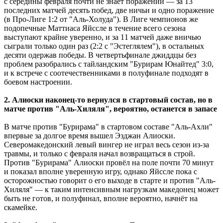
с середины февраля почти не знает поражений — за 13
последних матчей десять побед, две ничьи и одно поражение
(в Про-Лиге 1:2 от "Аль-Холуда"). В Лиге чемпионов же
подопечные Маттиаса Яйссле в течение всего сезона
выступают крайне уверенно, и за 11 матчей даже вничью
сыграли только один раз (2:2 с "Эстеглялем"), в остальных
десяти одержав победы. В четвертьфинале джиддцы без
проблем разобрались с тайландским "Бурирам Юнайтед" 3:0,
и к встрече с соотечественниками в полуфинале подходят в
боевом настроении.
2. Алиоски наконец-то вернулся в стартовый состав, но в
матче против "Аль-Хиляля", вероятно, останется в запасе
В матче против "Бурирама" в стартовом составе "Аль-Ахли"
впервые за долгое время вышел Эзджан Алиоски.
Северомакедонский левый вингер не играл весь сезон из-за
травмы, и только с февраля начал возвращаться в строй.
Против "Бурирама" Алиоски провёл на поле почти 70 минут
и показал вполне уверенную игру, однако Яйссле пока с
осторожностью говорит о его выходе в старте и против "Аль-
Хиляля" — к таким интенсивным нагрузкам македонец может
быть не готов, и полуфинал, вполне вероятно, начнёт на
скамейке.