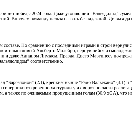
ой нет побед с 2024 года. Даже утопающий "Вальядолид" сумел в
ний. Впрочем, команду нельзя назвать безнадежной. До выхода и
ом составе. По сравнению с последними играми в строй вернул
как и талантливый Альберто Молейро, вернувшийся из молодеж
рни и даже Аднаном Янузаем. Правда, Диего Мартинесу по-преж
Вальядолидом" соответственно.
ад "Барселоной" (2:1), крепким нынче "Райо Вальекано" (3:1) и 
, а соперники откровенно халтурили у их ворот по части реализа
, а также по ожидаемым пропущенным голам (30.9 xGA), что нем