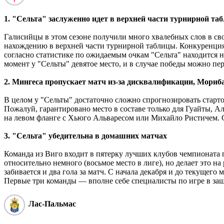
1. "Сельта" заслуженно идет в верхней части турнирной та
Галисийцы в этом сезоне получили много хвалебных слов в свой
нахождению в верхней части турнирной таблицы. Конкуренция в
согласно статистике по ожидаемым очкам "Сельта" находится на
момент у "Сельты" девятое место, и в случае победы можно пер
2. Мингеса пропускает матч из-за дисквалификации, Мориб
В целом у "Сельты" достаточно сложно спрогнозировать старто
Пожалуй, гарантировано место в составе только для Гуайты, А
на левом фланге с Хьюго Альваресом или Михайло Ристичем. 
3. "Сельта" убедительна в домашних матчах
Команда из Виго входит в пятерку лучших клубов чемпионата п
относительно немного (восьмое место в лиге), но делает это на
забивается и два гола за матч. С начала декабря и до текущего м
Первые три команды — вполне себе специалисты по игре в за
Лас-Пальмас