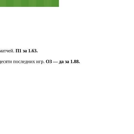
матчей.
П1 за 1.63.
десяти последних игр.
ОЗ ― да за 1.88.