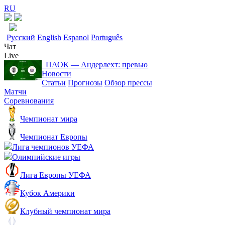
RU
Русский
English
Espanol
Português
Чат
Live
ПАОК ― Андерлехт: превью
Новости
Статьи
Прогнозы
Обзор прессы
Матчи
Соревнования
Чемпионат мира
Чемпионат Европы
Лига чемпионов УЕФА
Олимпийские игры
Лига Европы УЕФА
Кубок Америки
Клубный чемпионат мира