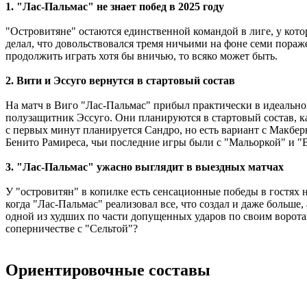
1. "Лас-Пальмас" не знает побед в 2025 году
"Островитяне" остаются единственной командой в лиге, у котор
делал, что довольствовался тремя ничьими на фоне семи пораже
продолжить играть хотя бы вничью, то всяко может быть.
2. Вити и Эссуго вернутся в стартовый состав
На матч в Виго "Лас-Пальмас" прибыл практически в идеальн
полузащитник Эссуго. Они планируются в стартовый состав, 
с первых минут планируется Сандро, но есть вариант с Макбе
Бенито Рамиреса, чьи последние игры были с "Мальоркой" и "
3. "Лас-Пальмас" ужасно выглядит в выездных матчах
У "островитян" в копилке есть сенсационные победы в гостях н
когда "Лас-Пальмас" реализовал все, что создал и даже больше
одной из худших по части допущенных ударов по своим воротам
соперничестве с "Сельтой"?
Ориентировочные составы