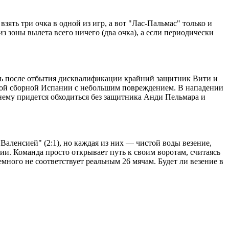
зять три очка в одной из игр, а вот "Лас-Пальмас" только и
з зоны вылета всего ничего (два очка), а если периодически
ись после отбытия дисквалификации крайний защитник Вити и
ной сборной Испании с небольшим повреждением. В нападении
нему придется обходиться без защитника Анди Пельмара и
"Валенсией" (2:1), но каждая из них ― чистой воды везение,
ции. Команда просто открывает путь к своим воротам, считаясь
ного не соответствует реальным 26 мячам. Будет ли везение в