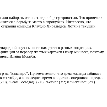
ачали набирать очки с завидной регулярностью. Это привело к
иться в борьбу за место в еврокубках. Интересно, что
ет старания команды Клаудио Хиральдеса. Хотя на текущий
ународной паузы многие находятся в разных кондициях.
лификации за перебор желтых карточек Оскар Мингеса, поэтому
винеец Илайш Мориба.
гр на "Балаидос". Примечательно, что дома команда забивает
в сентябре, а в последнее время в воротах соперников нередко
), "Реал Сосьедад" (2:0), "Бетис" (3:2) и "Леганес" (2:1).