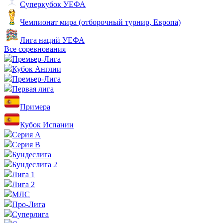
Суперкубок УЕФА
Чемпионат мира (отборочный турнир, Европа)
Лига наций УЕФА
Все соревнования
Премьер-Лига
Кубок Англии
Премьер-Лига
Первая лига
Примера
Кубок Испании
Серия А
Серия B
Бундеслига
Бундеслига 2
Лига 1
Лига 2
МЛС
Про-Лига
Суперлига