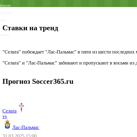
йчетич
ампанья
илва
Ставки на тренд
амирес
олейро
"Сельта" побеждает "Лас-Пальмас" в пяти из шести последних 
"Сельта" и "Лас-Пальмас" забивают и пропускают в восьми из 
Прогноз Soccer365.ru
Сельта
vs
Лас-Пальмас
31.03.2025 15:00