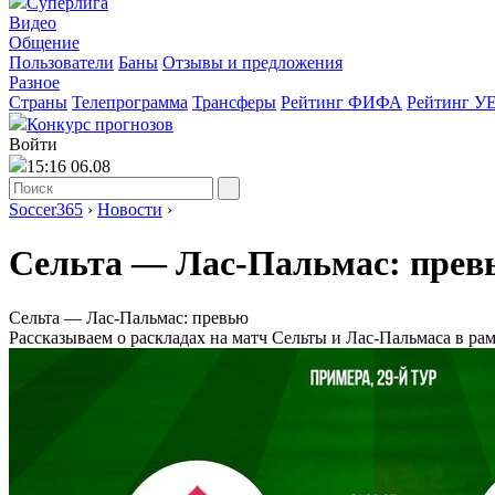
Суперлига
Видео
Общение
Пользователи
Баны
Отзывы и предложения
Разное
Страны
Телепрограмма
Трансферы
Рейтинг ФИФА
Рейтинг У
Конкурс прогнозов
Войти
15:16 06.08
Soccer365
›
Новости
›
Сельта ― Лас-Пальмас: прев
Сельта ― Лас-Пальмас: превью
Рассказываем о раскладах на матч Сельты и Лас-Пальмаса в рам