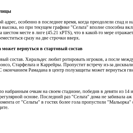
блицы
 адрес, особенно в последнее время, когда преодолели спад и н
ысока, но при текущем графике "Сельта" вполне способна вклин
 шестом месте в лиге (45.21 xPTS), что в какой-то мере отража
еместиться сразу на две строчки вверх.
а может вернуться в стартовый состав
вый состав. Хиральдес любит ротировать игроков, а после межд
лонсо, Старфельта и Каррейры. Пропустит встречу из-за дисква
С окончанием Рамадана в центр полузащиты может вернуться г
о набранным очкам на своем стадионе, победив в девяти из 14 и
 регулярной основе. Последний раз "Сельта" дома не забивала аж 
омента от "Сельты" в гостях более гола пропустили "Мальорка" (2:0
щите.