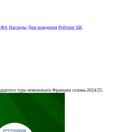
ЕФА
Награды
Дни рождения
Рейтинг БК
адцатого тура чемпионата Франции сезона-2024/25.