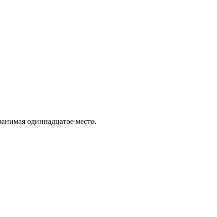
 занимая одиннадцатое место.