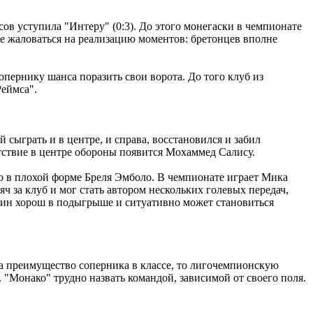
в уступила "Интеру" (0:3). До этого монегаски в чемпионате
аве жаловаться на реализацию моментов: бретонцев вполне
пернику шанса поразить свои ворота. До того клуб из
Реймса".
сыграть и в центре, и справа, восстановился и забил
утствие в центре обороны появится Мохаммед Салису.
о в плохой форме Бреля Эмболо. В чемпионате играет Мика
ч за клуб и мог стать автором нескольких голевых передач,
нин хорош в подыгрыше и ситуативно может становиться
на преимущество соперника в классе, то лигочемпионскую
. "Монако" трудно назвать командой, зависимой от своего поля.