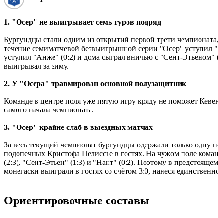
1. "Осер" не выигрывает семь туров подряд
Бургундцы стали одним из открытий первой трети чемпионата, в
течение семиматчевой безвыигрышной серии "Осер" уступил "Тул
уступил "Анже" (0:2) и дома сыграл вничью с "Сент-Этьеном"
выигрывал за зиму.
2. У "Осера" травмирован основной полузащитник
Команде в центре поля уже пятую игру кряду не поможет Кевен
самого начала чемпионата.
3. "Осер" крайне слаб в выездных матчах
За весь текущий чемпионат бургундцы одержали только одну поб
подопечных Кристофа Пелиссье в гостях. На чужом поле команда
(2:3), "Сент-Этьен" (1:3) и "Нант" (0:2). Поэтому в предстоя
монегаски выиграли в гостях со счётом 3:0, нанеся единствен
Ориентировочные составы