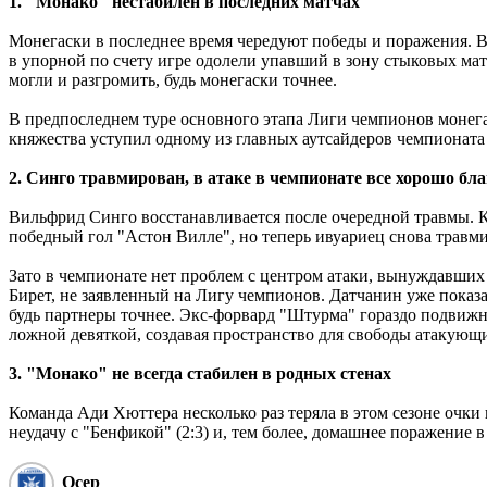
1. "Монако" нестабилен в последних матчах
Монегаски в последнее время чередуют победы и поражения. В
в упорной по счету игре одолели упавший в зону стыковых матч
могли и разгромить, будь монегаски точнее.
В предпоследнем туре основного этапа Лиги чемпионов монегас
княжества уступил одному из главных аутсайдеров чемпионата 
2. Синго травмирован, в атаке в чемпионате все хорошо бл
Вильфрид Синго восстанавливается после очередной травмы. Ка
победный гол "Астон Вилле", но теперь ивуариец снова травм
Зато в чемпионате нет проблем с центром атаки, вынуждавших
Бирет, не заявленный на Лигу чемпионов. Датчанин уже показал
будь партнеры точнее. Экс-форвард "Штурма" гораздо подвиж
ложной девяткой, создавая пространство для свободы атакую
3. "Монако" не всегда стабилен в родных стенах
Команда Ади Хюттера несколько раз теряла в этом сезоне очки
неудачу с "Бенфикой" (2:3) и, тем более, домашнее поражение 
Осер