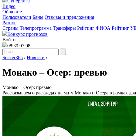
Суперлига
Видео
Общение
Пользователи
Баны
Отзывы и предложения
Разное
Страны
Телепрограмма
Трансферы
Рейтинг ФИФА
Рейтинг У
Конкурс прогнозов
Войти
08:39 07.08
Soccer365
›
Новости
›
Монако – Осер: превью
Монако – Осер: превью
Рассказываем о раскладах на матч Монако и Осера в рамках дв