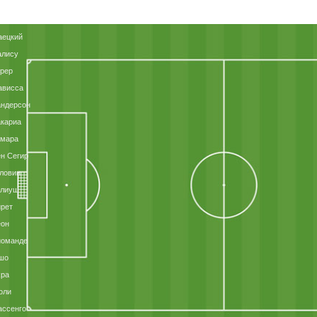
аецкий
алису
рер
ависса
андерсон
кариа
амара
н Сегир
ловин
клиуш
рет
еон
иоманде
шо
kpa
оли
ассенго