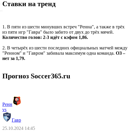
Ставки на тренд
азимир
йю
1. В пяти из шести минувших встреч "Ренна", а также в трёх
из пяти игр "Гавра" было забито от двух до трёх мячей.
Количество голов: 2-3 идёт с кэфом 1,86.
2. В четырёх из шести последних официальных матчей между
"Ренном" и "Гавром" забивала максимум одна команда.
ОЗ –
нет за 1,79.
Прогноз Soccer365.ru
Ренн
vs
Гавр
25.10.2024 14:45