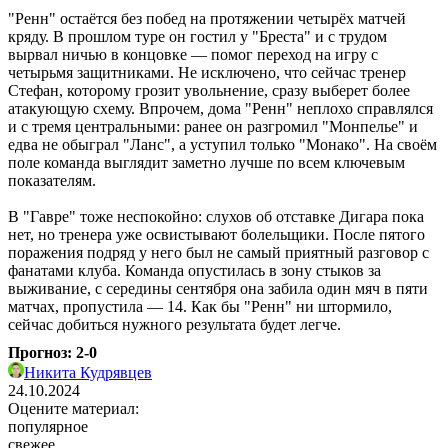
"Ренн" остаётся без побед на протяжении четырёх матчей
кряду. В прошлом туре он гостил у "Бреста" и с трудом
вырвал ничью в концовке — помог переход на игру с
четырьмя защитниками. Не исключено, что сейчас тренер
Стефан, которому грозит увольнение, сразу выберет более
атакующую схему. Впрочем, дома "Ренн" неплохо справлялся
и с тремя центральными: ранее он разгромил "Монпелье" и
едва не обыграл "Ланс", а уступил только "Монако". На своём
поле команда выглядит заметно лучше по всем ключевым
показателям.
В "Гавре" тоже неспокойно: слухов об отставке Дигара пока
нет, но тренера уже освистывают болельщики. После пятого
поражения подряд у него был не самый приятный разговор с
фанатами клуба. Команда опустилась в зону стыков за
выживание, с середины сентября она забила один мяч в пяти
матчах, пропустила — 14. Как бы "Ренн" ни штормило,
сейчас добиться нужного результата будет легче.
Прогноз: 2-0
Никита Кудрявцев
24.10.2024
Оцените материал:
популярное
свежее