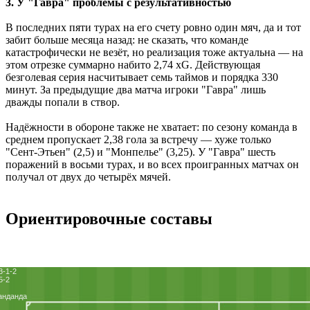
3. У "Гавра" проблемы с результативностью
В последних пяти турах на его счету ровно один мяч, да и тот
забит больше месяца назад: не сказать, что команде
катастрофически не везёт, но реализация тоже актуальна — на
этом отрезке суммарно набито 2,74 xG. Действующая
безголевая серия насчитывает семь таймов и порядка 330
минут. За предыдущие два матча игроки "Гавра" лишь
дважды попали в створ.
Надёжности в обороне также не хватает: по сезону команда в
среднем пропускает 2,38 гола за встречу — хуже только
"Сент-Этьен" (2,5) и "Монпелье" (3,25). У "Гавра" шесть
поражений в восьми турах, и во всех проигранных матчах он
получал от двух до четырёх мячей.
Ориентировочные составы
3-1-2
5-2
анданда