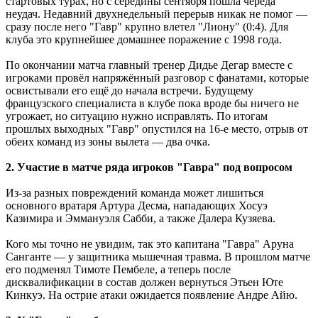
стартовых турах, но с середины сентября пошла череда
неудач. Недавний двухнедельный перерыв никак не помог —
сразу после него "Гавр" крупно влетел "Лиону" (0:4). Для
клуба это крупнейшее домашнее поражение с 1998 года.
По окончании матча главный тренер Дидье Дегар вместе с
игроками провёл напряжённый разговор с фанатами, которые
освистывали его ещё до начала встречи. Будущему
французского специалиста в клубе пока вроде бы ничего не
угрожает, но ситуацию нужно исправлять. По итогам
прошлых выходных "Гавр" опустился на 16-е место, отрыв от
обеих команд из зоны вылета — два очка.
2. Участие в матче ряда игроков "Гавра" под вопросом
Из-за разных повреждений команда может лишиться
основного вратаря Артура Десма, нападающих Хосуэ
Казимира и Эммануэля Сабби, а также Далера Кузяева.
Кого мы точно не увидим, так это капитана "Гавра" Аруна
Санганте — у защитника мышечная травма. В прошлом матче
его подменял Тимоте Пембеле, а теперь после
дисквалификации в состав должен вернуться Этьен Юте
Кинкуэ. На острие атаки ожидается появление Андре Айю.