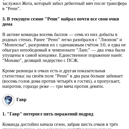
заслужил Жота, который забил дебютный мяч после трансфера
в "Ренн".
3. В текущем сезоне "Ренн" набрал почти все свои очки
дома
В активе команды восемь баллов — семь из них добыты в
родных стенах. Ранее "Ренн" легко разобрался с "Лионом" и
"Монпелье", разгромив их с одинаковым счётом 3:0, и едва не
обыграл непобедимый в чемпионате "Ланс" — два очка были
упущены в самой концовке. Единственное поражение нанёс
"Монако", делящий лидерство с ПСЖ.
Кроме разницы в очках есть и другая показательная
статистика: на своём поле "Ренн" в два раза больше забивает
(восемь голов дома против четырёх в гостях), а пропускает,
напротив, гораздо реже — три мяча против девяти.
Гавр
1. "Гавр" потерпел пять поражений подряд
Команда достойно начала сезон, забрав шесть очков в трёх