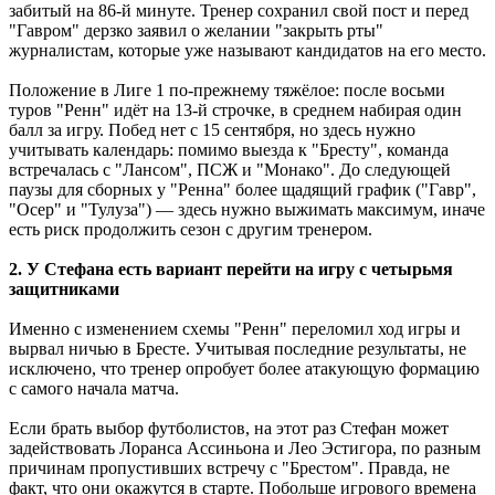
забитый на 86-й минуте. Тренер сохранил свой пост и перед
"Гавром" дерзко заявил о желании "закрыть рты"
журналистам, которые уже называют кандидатов на его место.
Положение в Лиге 1 по-прежнему тяжёлое: после восьми
туров "Ренн" идёт на 13-й строчке, в среднем набирая один
балл за игру. Побед нет с 15 сентября, но здесь нужно
учитывать календарь: помимо выезда к "Бресту", команда
встречалась с "Лансом", ПСЖ и "Монако". До следующей
паузы для сборных у "Ренна" более щадящий график ("Гавр",
"Осер" и "Тулуза") — здесь нужно выжимать максимум, иначе
есть риск продолжить сезон с другим тренером.
2. У Стефана есть вариант перейти на игру с четырьмя
защитниками
Именно с изменением схемы "Ренн" переломил ход игры и
вырвал ничью в Бресте. Учитывая последние результаты, не
исключено, что тренер опробует более атакующую формацию
с самого начала матча.
Если брать выбор футболистов, на этот раз Стефан может
задействовать Лоранса Ассиньона и Лео Эстигора, по разным
причинам пропустивших встречу с "Брестом". Правда, не
факт, что они окажутся в старте. Побольше игрового времена