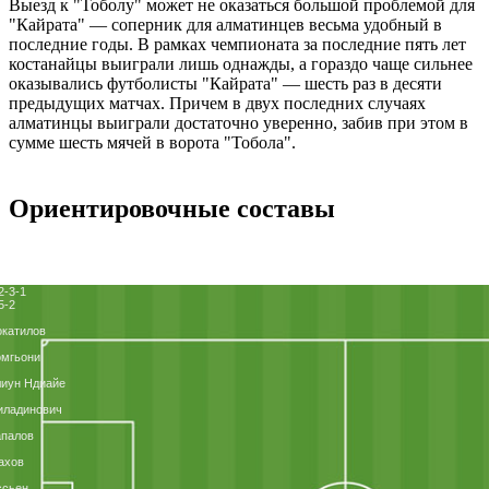
Выезд к "Тоболу" может не оказаться большой проблемой для
"Кайрата" ― соперник для алматинцев весьма удобный в
последние годы. В рамках чемпионата за последние пять лет
костанайцы выиграли лишь однажды, а гораздо чаще сильнее
оказывались футболисты "Кайрата" ― шесть раз в десяти
предыдущих матчах. Причем в двух последних случаях
алматинцы выиграли достаточно уверенно, забив при этом в
сумме шесть мячей в ворота "Тобола".
Ориентировочные составы
2-3-1
5-2
катилов
омгьони
иун Ндиайе
иладинович
апалов
ахов
ссьен