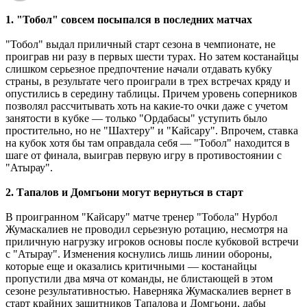
1. "Тобол" совсем посыпался в последних матчах
"Тобол" выдал приличный старт сезона в чемпионате, не
проиграв ни разу в первых шести турах. Но затем костанайцы
слишком серьезное предпочтение начали отдавать кубку
страны, в результате чего проиграли в трех встречах кряду и
опустились в середину таблицы. Причем уровень соперников
позволял рассчитывать хоть на какие-то очки даже с учетом
занятости в кубке ― только "Ордабасы" уступить было
простительно, но не "Шахтеру" и "Кайсару". Впрочем, ставка
на кубок хотя бы там оправдала себя ― "Тобол" находится в
шаге от финала, выиграв первую игру в противостоянии с
"Атырау".
2. Тапалов и Домгьони могут вернуться в старт
В проигранном "Кайсару" матче тренер "Тобола" Нурбол
Жумаскалиев не проводил серьезную ротацию, несмотря на
приличную нагрузку игроков основы после кубковой встречи
с "Атырау". Изменения коснулись лишь линии обороны,
которые еще и оказались критичными ― костанайцы
пропустили два мяча от команды, не блистающей в этом
сезоне результативностью. Наверняка Жумаскалиев вернет в
старт крайних защитников Тапалова и Домгьони, дабы