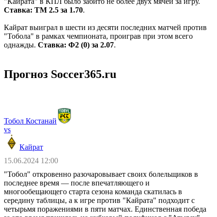
"Кайрата" в КПЛ было забито не более двух мячей за игру.
Ставка: ТМ 2.5 за 1.70
.
Кайрат выиграл в шести из десяти последних матчей против
"Тобола" в рамках чемпионата, проиграв при этом всего
однажды.
Ставка: Ф2 (0) за 2.07
.
Прогноз Soccer365.ru
Тобол Костанай
vs
Кайрат
15.06.2024 12:00
"Тобол" откровенно разочаровывает своих болельщиков в
последнее время ― после впечатляющего и
многообещающего старта сезона команда скатилась в
середину таблицы, а к игре против "Кайрата" подходит с
четырьмя поражениями в пяти матчах. Единственная победа