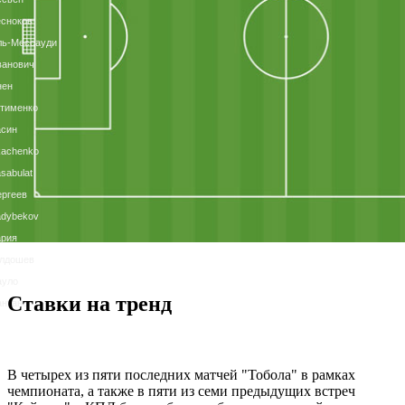
сноков
ль-Мессауди
ванович
нен
тименко
асин
kachenko
sabulat
ргеев
adybekov
ария
лдошев
ауло
Ставки на тренд
антана
В четырех из пяти последних матчей "Тобола" в рамках
чемпионата, а также в пяти из семи предыдущих встреч