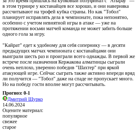
за это время пришлась на кубковый полуфинал с "Атырау" ―
в этом турнире у костанайцев все хорошо, и они наверняка
рассчитывают на трофей кубка страны. Но как "Тобол"
планирует исправлять дела в чемпионате, пока непонятно,
особенно с учетом невнятной игры в атаке ― уже на
протяжении восьми матчей команда не может забить больше
одного гола за игру.
"Кайрат" едет к удобному для себя сопернику ― в десяти
предыдущих матчах чемпионата с костанайцами они
выиграли шесть раз и проиграли всего однажды. В первой же
встрече после назначения Кержакова алматинцы сыграли
очень неплохо, уверенно победив "Шахтер" при яркой
атакующей игре. Сейчас сыграть также активно впереди вряд
ли получится ― "Тобол" даже на спаде не пропускает много.
Но на победу гости вполне могут рассчитывать.
Прогноз: 0-1
Дмитрий Щурко
14.06.2024
Оцените материал:
популярное
свежее
старое