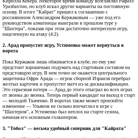
Кирилла Кекера. Некоторое время команду возглавлял Рафаэл
Уразбахтин, но клуб искал другие варианты на постоянную
основу. В итоге "Кайрат" пришел к соглашению с
россиянином Александром Кержаковым ― уже под его
руководством алматинцы выиграли в прошлом туре у
"Шахтера", показав при этом достаточно интересную игру,
нацеленную на атаку (4:2).
2. Арад пропустит игру, Устименко может вернуться в
ворота
Пока Кержаков лишь обживается в клубе, но ему уже
предстоит хорошенько подумать над стартовым составом на
предстоящую игру. В нем точно не окажется центрального
защитника Офри Арада ― игрок сборной Израиля перебрал
желтых карточек и пропустит матч из-за дисквалификации.
Это серьезная потеря ― Арад до этого отыграл во всех играх
от звонка до звонка. Теперь первый кандидат на выход в старт
― молодой Ткаченко. В воротах также может произойти
изменение ― Ульянов не сильно впечатлил в игре с
"Шахтером", а Устименко был неплох на старте сезона,
начиная его основным голкипером.
3. "Тобол" ― весьма удобный соперник для "Кайрата"