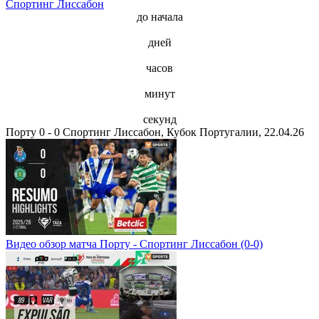
Спортинг Лиссабон
до начала
дней
часов
минут
секунд
Порту 0 - 0 Спортинг Лиссабон, Кубок Португалии, 22.04.26
Видео обзор матча Порту - Спортинг Лиссабон (0-0)