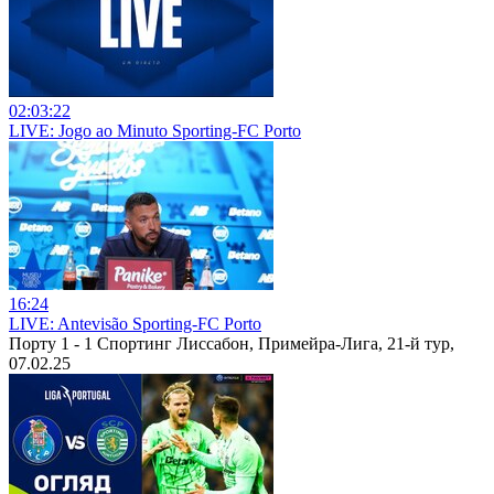
02:03:22
LIVE: Jogo ao Minuto Sporting-FC Porto
16:24
LIVE: Antevisão Sporting-FC Porto
Порту 1 - 1 Спортинг Лиссабон, Примейра-Лига, 21-й тур,
07.02.25