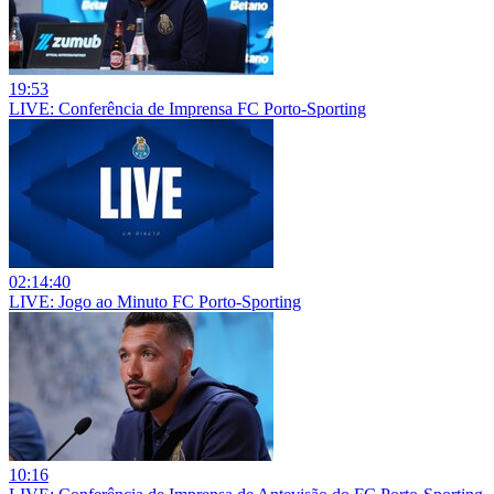
19:53
LIVE: Conferência de Imprensa FC Porto-Sporting
02:14:40
LIVE: Jogo ao Minuto FC Porto-Sporting
10:16