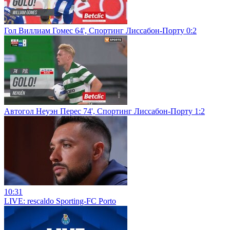
Гол Виллиам Гомес 64', Спортинг Лиссабон-Порту 0:2
Автогол Неуэн Перес 74', Спортинг Лиссабон-Порту 1:2
10:31
LIVE: rescaldo Sporting-FC Porto