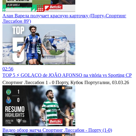
Алан Варела получает красную карточку (Порту-Спортинг
Лиссабон 89')
02:56
TOP 5 ⚡ GOLAÇO de JOÃO AFONSO na vitória vs Sporting CP
Спортинг Лиссабон 1 - 0 Порту, Кубок Португалии, 03.03.26
Видео обзор матча Спортинг Лиссабон - Порту (1-0)