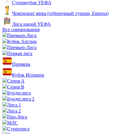
Суперкубок УЕФА
Чемпионат мира (отборочный турнир, Европа)
Лига наций УЕФА
Все соревнования
Премьер-Лига
Кубок Англии
Премьер-Лига
Первая лига
Примера
Кубок Испании
Серия А
Серия B
Бундеслига
Бундеслига 2
Лига 1
Лига 2
Про-Лига
МЛС
Суперлига