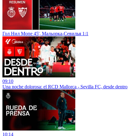
Гол Нил Мопе 45', Мальорка-Севилья 1:1
09:10
Una noche dolorosa: el RCD Mallorca - Sevilla FC, desde dentro
10:14