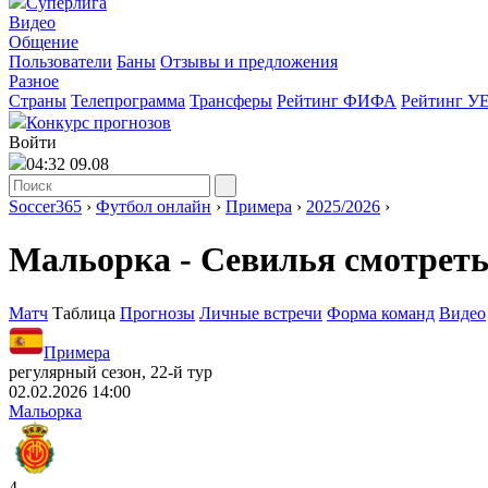
Суперлига
Видео
Общение
Пользователи
Баны
Отзывы и предложения
Разное
Страны
Телепрограмма
Трансферы
Рейтинг ФИФА
Рейтинг У
Конкурс прогнозов
Войти
04:32 09.08
Soccer365
›
Футбол онлайн
›
Примера
›
2025/2026
›
Мальорка - Севилья смотреть
Матч
Таблица
Прогнозы
Личные встречи
Форма команд
Видео
Примера
регулярный сезон, 22-й тур
02.02.2026 14:00
Мальорка
4