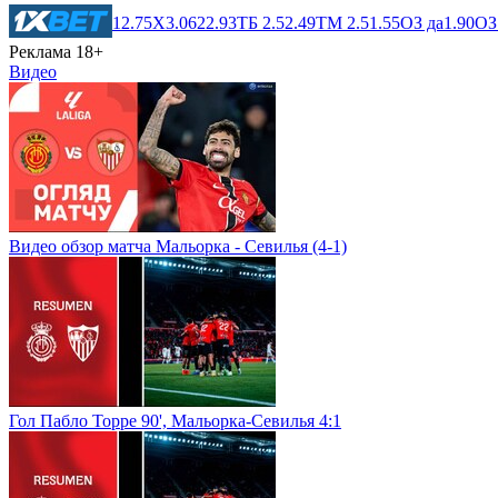
1
2.75
X
3.06
2
2.93
ТБ 2.5
2.49
ТМ 2.5
1.55
ОЗ да
1.90
ОЗ
Реклама 18+
Видео
Видео обзор матча Мальорка - Севилья (4-1)
Гол Пабло Торре 90', Мальорка-Севилья 4:1