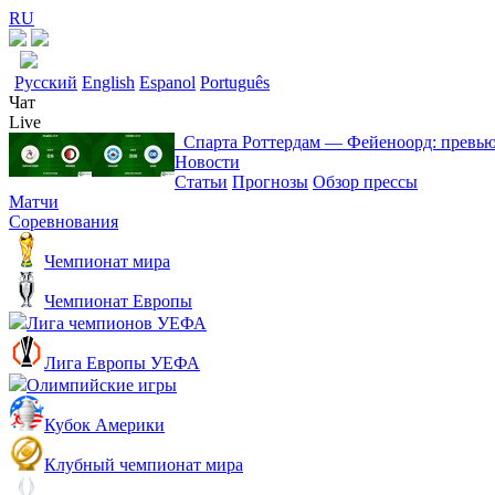
RU
Русский
English
Espanol
Português
Чат
Live
Спарта Роттердам ― Фейеноорд: превь
Новости
Статьи
Прогнозы
Обзор прессы
Матчи
Соревнования
Чемпионат мира
Чемпионат Европы
Лига чемпионов УЕФА
Лига Европы УЕФА
Олимпийские игры
Кубок Америки
Клубный чемпионат мира