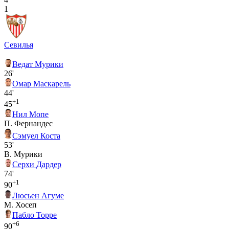
1
Севилья
Ведат Мурики
26'
Омар Маскарель
44'
+1
45
Нил Мопе
П. Фернандес
Сэмуел Коста
53'
В. Мурики
Серхи Дардер
74'
+1
90
Люсьен Агуме
М. Хосеп
Пабло Торре
+6
90