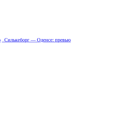
ю
Силькеборг ― Оденсе: превью