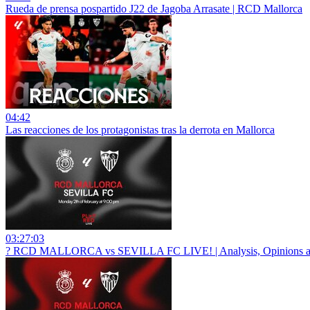
Rueda de prensa pospartido J22 de Jagoba Arrasate | RCD Mallorca
04:42
Las reacciones de los protagonistas tras la derrota en Mallorca
03:27:03
? RCD MALLORCA vs SEVILLA FC LIVE! | Analysis, Opinions