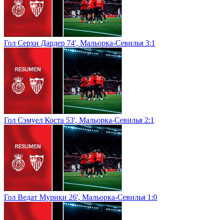
Гол Серхи Дардер 74', Мальорка-Севилья 3:1
Гол Сэмуел Коста 53', Мальорка-Севилья 2:1
Гол Ведат Мурики 26', Мальорка-Севилья 1:0