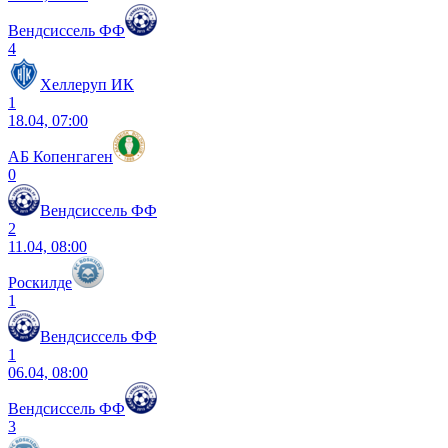
Вендсиссель ФФ
4
Хеллеруп ИК
1
18.04, 07:00
АБ Копенгаген
0
Вендсиссель ФФ
2
11.04, 08:00
Роскилде
1
Вендсиссель ФФ
1
06.04, 08:00
Вендсиссель ФФ
3