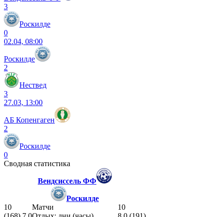
3
Роскилде
0
02.04, 08:00
Роскилде
2
Нествед
3
27.03, 13:00
АБ Копенгаген
2
Роскилде
0
Сводная статистика
Вендсиссель ФФ
Роскилде
10
Матчи
10
(168) 7.0
Отдых: дни (часы)
8.0 (191)