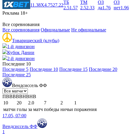
ТБ
ТМ
ОЗ
ОЗ
1
1.38
X
4.75
2
7.22
2.5
1.57
2.5
2.33
да
1.76
нет
1.96
Реклама 18+
Все соревнования
Все соревнования
Официальные
Не официальные
Товарищеский (клубы)
1-й дивизион
Кубок Дании
2-й дивизион
Последние 10
Последние 5
Последние 10
Последние 15
Последние 20
Последние 25
Вендсиссель ФФ
П
В
В
В
В
В
Н
В
Н
В
10
20
2.0
7
2
1
матчи
голы
за матч
победы
ничьи
поражения
17.05, 07:00
Вендсиссель ФФ
1