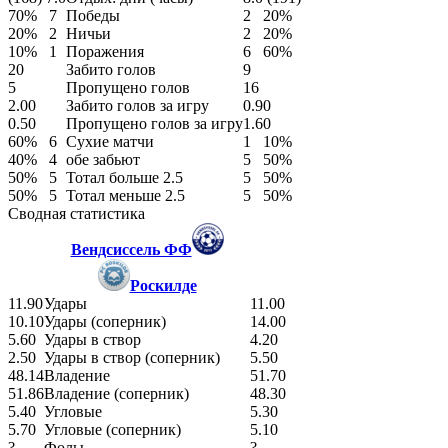
70%
7
Победы
2
20%
20%
2
Ничьи
2
20%
10%
1
Поражения
6
60%
20
Забито голов
9
5
Пропущено голов
16
2.00
Забито голов за игру
0.90
0.50
Пропущено голов за игру
1.60
60%
6
Сухие матчи
1
10%
40%
4
обе забьют
5
50%
50%
5
Тотал больше 2.5
5
50%
50%
5
Тотал меньше 2.5
5
50%
Сводная статистика
Вендсиссель ФФ
Роскилде
11.90
Удары
11.00
10.10
Удары (соперник)
14.00
5.60
Удары в створ
4.20
2.50
Удары в створ (соперник)
5.50
48.14
Владение
51.70
51.86
Владение (соперник)
48.30
5.40
Угловые
5.30
5.70
Угловые (соперник)
5.10
?
Фолы
?