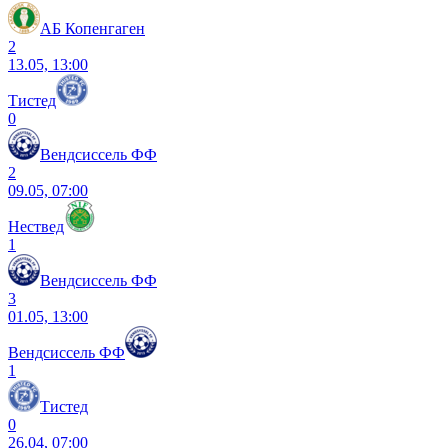
АБ Копенгаген
2
13.05, 13:00
Тистед
0
Вендсиссель ФФ
2
09.05, 07:00
Нествед
1
Вендсиссель ФФ
3
01.05, 13:00
Вендсиссель ФФ
1
Тистед
0
26.04, 07:00