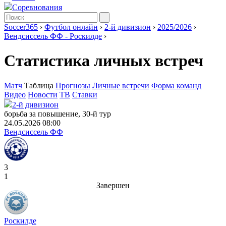
Соревнования
Soccer365
›
Футбол онлайн
›
2-й дивизион
›
2025/2026
›
Вендсиссель ФФ - Роскилде
›
Статистика личных встреч
Матч
Таблица
Прогнозы
Личные встречи
Форма команд
Видео
Новости
ТВ
Ставки
2-й дивизион
борьба за повышение, 30-й тур
24.05.2026 08:00
Вендсиссель ФФ
3
1
Завершен
Роскилде