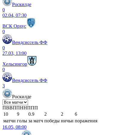
Роскилде
0
02.04, 07:30
ВСК Орхус
0
Вендсиссель ФФ
0
27.03, 13:00
Хельсингор
0
Вендсиссель ФФ
3
Роскилде
П
В
В
П
П
Н
Н
П
П
П
10
9
0.9
2
2
6
матчи
голы
за матч
победы
ничьи
поражения
16.05, 08:00