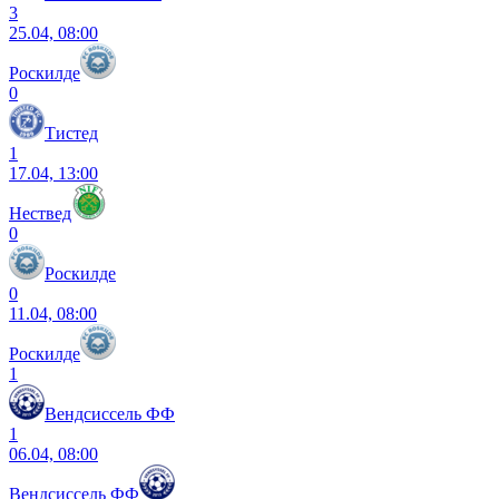
3
25.04, 08:00
Роскилде
0
Тистед
1
17.04, 13:00
Нествед
0
Роскилде
0
11.04, 08:00
Роскилде
1
Вендсиссель ФФ
1
06.04, 08:00
Вендсиссель ФФ