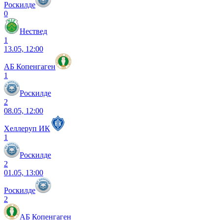
Роскилде
0
Нествед
1
13.05, 12:00
АБ Копенгаген
1
Роскилде
2
08.05, 12:00
Хеллеруп ИК
1
Роскилде
2
01.05, 13:00
Роскилде
2
АБ Копенгаген